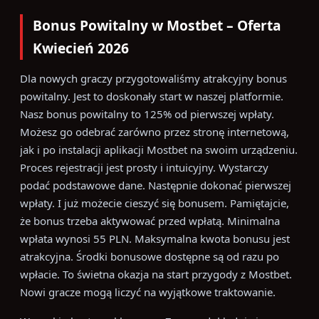
Bonus Powitalny w Mostbet – Oferta
Kwiecień 2026
Dla nowych graczy przygotowaliśmy atrakcyjny bonus
powitalny. Jest to doskonały start w naszej platformie.
Nasz bonus powitalny to 125% od pierwszej wpłaty.
Możesz go odebrać zarówno przez stronę internetową,
jak i po instalacji aplikacji Mostbet na swoim urządzeniu.
Proces rejestracji jest prosty i intuicyjny. Wystarczy
podać podstawowe dane. Następnie dokonać pierwszej
wpłaty. I już możecie cieszyć się bonusem. Pamiętajcie,
że bonus trzeba aktywować przed wpłatą. Minimalna
wpłata wynosi 55 PLN. Maksymalna kwota bonusu jest
atrakcyjna. Środki bonusowe dostępne są od razu po
wpłacie. To świetna okazja na start przygody z Mostbet.
Nowi gracze mogą liczyć na wyjątkowe traktowanie.