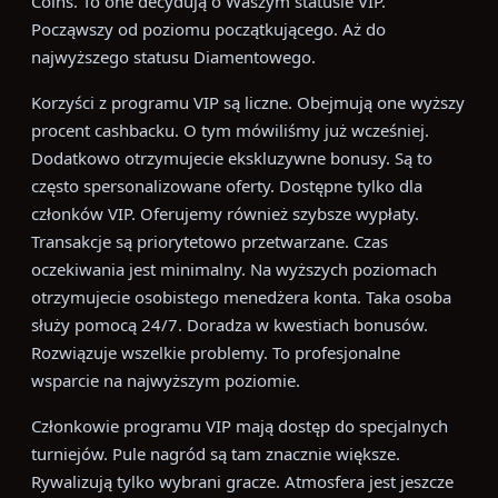
Coins. To one decydują o Waszym statusie VIP.
Począwszy od poziomu początkującego. Aż do
najwyższego statusu Diamentowego.
Korzyści z programu VIP są liczne. Obejmują one wyższy
procent cashbacku. O tym mówiliśmy już wcześniej.
Dodatkowo otrzymujecie ekskluzywne bonusy. Są to
często spersonalizowane oferty. Dostępne tylko dla
członków VIP. Oferujemy również szybsze wypłaty.
Transakcje są priorytetowo przetwarzane. Czas
oczekiwania jest minimalny. Na wyższych poziomach
otrzymujecie osobistego menedżera konta. Taka osoba
służy pomocą 24/7. Doradza w kwestiach bonusów.
Rozwiązuje wszelkie problemy. To profesjonalne
wsparcie na najwyższym poziomie.
Członkowie programu VIP mają dostęp do specjalnych
turniejów. Pule nagród są tam znacznie większe.
Rywalizują tylko wybrani gracze. Atmosfera jest jeszcze