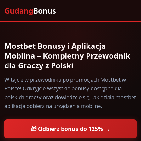
Gudang
Bonus
Mostbet Bonusy i Aplikacja
Mobilna – Kompletny Przewodnik
dla Graczy z Polski
Witajcie w przewodniku po promocjach Mostbet w
Polsce! Odkryjcie wszystkie bonusy dostępne dla
polskich graczy oraz dowiedzcie się, jak działa mostbet
aplikacja pobierz na urządzenia mobilne.
🎁 Odbierz bonus do 125% →