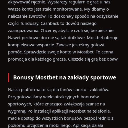
aktywować ręcznie. Wystarczy regularnie grać u nas.
Wasze konto jest stale monitorowane. My dbamy o
naliczanie zwrotów. To doskonały sposób na odzyskanie
części funduszy. Cashback to dowód naszego
zaangażowania. Chcemy, abyście czuli się bezpiecznie.
Nawet pechowe dni nie są tak dotkliwe. Mostbet oferuje
kompleksowe wsparcie. Zawsze jesteśmy gotowi
pomóc. Sprawdźcie swoje konto w Mostbet. To cenna
promocja dla każdego gracza. Cieszcie się grą bez obaw.
Bonusy Mostbet na zakłady sportowe
Nasza platforma to raj dla fanów sportu i zakładów.
Przygotowaliśmy wiele atrakcyjnych bonusów
sportowych, które znacząco zwiększają szanse na
wygraną. Po instalacji aplikacji Mostbet na telefonie,
macie dostęp do wszystkich bonusów bezpośrednio z
poziomu urządzenia mobilnego. Aplikacja działa