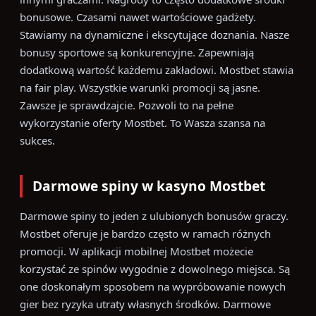
bonusowe. Czasami nawet wartościowe gadżety.
Stawiamy na dynamiczne i ekscytujące doznania. Nasze
bonusy sportowe są konkurencyjne. Zapewniają
dodatkową wartość każdemu zakładowi. Mostbet stawia
na fair play. Wszystkie warunki promocji są jasne.
Zawsze je sprawdzajcie. Pozwoli to na pełne
wykorzystanie oferty Mostbet. To Wasza szansa na
sukces.
Darmowe spiny w kasyno Mostbet
Darmowe spiny to jeden z ulubionych bonusów graczy.
Mostbet oferuje je bardzo często w ramach różnych
promocji. W aplikacji mobilnej Mostbet możecie
korzystać ze spinów wygodnie z dowolnego miejsca. Są
one doskonałym sposobem na wypróbowanie nowych
gier bez ryzyka utraty własnych środków. Darmowe