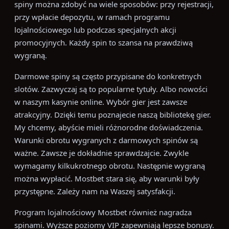
spiny można zdobyć na wiele sposobów: przy rejestracji,
przy wpłacie depozytu, w ramach programu
lojalnościowego lub podczas specjalnych akcji
promocyjnych. Każdy spin to szansa na prawdziwą
wygraną.
Darmowe spiny są często przypisane do konkretnych
slotów. Zazwyczaj są to popularne tytuły. Albo nowości
w naszym kasynie online. Wybór gier jest zawsze
atrakcyjny. Dzięki temu poznajecie naszą bibliotekę gier.
My chcemy, abyście mieli różnorodne doświadczenia.
Warunki obrotu wygranych z darmowych spinów są
ważne. Zawsze je dokładnie sprawdzajcie. Zwykle
wymagamy kilkukrotnego obrotu. Następnie wygraną
można wypłacić. Mostbet stara się, aby warunki były
przystępne. Zależy nam na Waszej satysfakcji.
Program lojalnościowy Mostbet również nagradza
spinami. Wyższe poziomy VIP zapewniają lepsze bonusy.