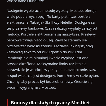
Wasze dane i fundusze.
Następnie wybieracie metodę wypłaty. Mostbet oferuje
wiele popularnych opcji. To karty płatnicze, portfele
elektroniczne. Takie jak Skrill czy Neteller. Dostępne są
też przelewy bankowe. Czas realizacji wypłaty zależy od
metody. Portfele elektroniczne są najszybsze. Przelewy
bankowe trwają nieco dłużej. Zawsze staramy się
przetwarzać wnioski szybko. Możliwie jak najszybciej.
Zazwyczaj trwa to od kilku godzin do kilku dni.
Pamiętajcie o minimalnej kwocie wypłaty. Jest ona
zawsze określona. Maksymalne limity też istnieją.
Sprawdźcie je w sekcji 'Wypłaty' na naszej stronie. Nasz
zespół wsparcia jest dostępny. Pomożemy w razie pytań.
Chcemy, aby proces był bezproblemowy. Cieszcie się
swoimi wygranymi z Mostbet.
Bonusy dla stałych graczy Mostbet