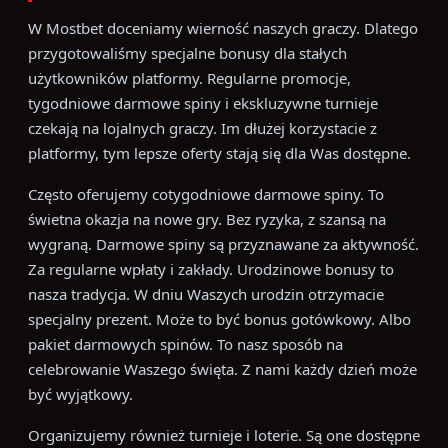
W Mostbet doceniamy wierność naszych graczy. Dlatego
przygotowaliśmy specjalne bonusy dla stałych
użytkowników platformy. Regularne promocje,
tygodniowe darmowe spiny i ekskluzywne turnieje
czekają na lojalnych graczy. Im dłużej korzystacie z
platformy, tym lepsze oferty stają się dla Was dostępne.
Często oferujemy cotygodniowe darmowe spiny. To
świetna okazja na nowe gry. Bez ryzyka, z szansą na
wygraną. Darmowe spiny są przyznawane za aktywność.
Za regularne wpłaty i zakłady. Urodzinowe bonusy to
nasza tradycja. W dniu Waszych urodzin otrzymacie
specjalny prezent. Może to być bonus gotówkowy. Albo
pakiet darmowych spinów. To nasz sposób na
celebrowanie Waszego święta. Z nami każdy dzień może
być wyjątkowy.
Organizujemy również turnieje i loterie. Są one dostępne