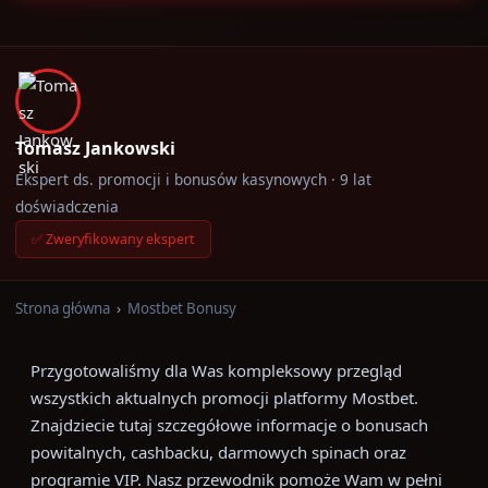
Tomasz Jankowski
Ekspert ds. promocji i bonusów kasynowych · 9 lat
doświadczenia
✅ Zweryfikowany ekspert
Strona główna
›
Mostbet Bonusy
Przygotowaliśmy dla Was kompleksowy przegląd
wszystkich aktualnych promocji platformy Mostbet.
Znajdziecie tutaj szczegółowe informacje o bonusach
powitalnych, cashbacku, darmowych spinach oraz
programie VIP. Nasz przewodnik pomoże Wam w pełni