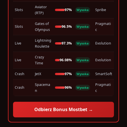
Aviator
Slots
97%
Spribe
Wysoka
(RTP)
Gates of
Pragmati
Slots
96.5%
Wysoka
Olympus
c
Lightning
Live
97.3%
Evolution
Wysoka
Roulette
Crazy
Live
96.08%
Evolution
Wysoka
Time
Crash
JetX
97%
SmartSoft
Wysoka
Spacema
Pragmati
Crash
96%
Wysoka
n
c
Odbierz Bonus Mostbet →