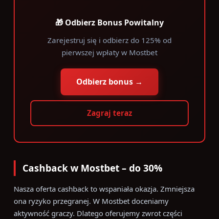
🎁 Odbierz Bonus Powitalny
Zarejestruj się i odbierz do 125% od
pierwszej wpłaty w Mostbet
Odbierz bonus →
Zagraj teraz
Cashback w Mostbet – do 30%
Nasza oferta cashback to wspaniała okazja. Zmniejsza
ona ryzyko przegranej. W Mostbet doceniamy
aktywność graczy. Dlatego oferujemy zwrot części