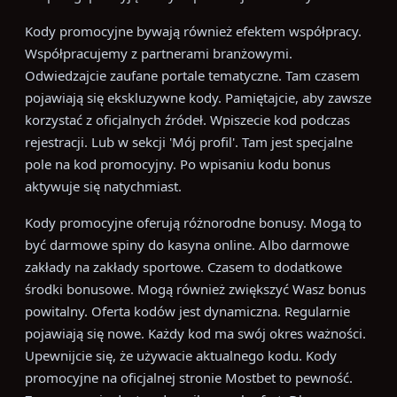
Kody promocyjne bywają również efektem współpracy.
Współpracujemy z partnerami branżowymi.
Odwiedzajcie zaufane portale tematyczne. Tam czasem
pojawiają się ekskluzywne kody. Pamiętajcie, aby zawsze
korzystać z oficjalnych źródeł. Wpiszecie kod podczas
rejestracji. Lub w sekcji 'Mój profil'. Tam jest specjalne
pole na kod promocyjny. Po wpisaniu kodu bonus
aktywuje się natychmiast.
Kody promocyjne oferują różnorodne bonusy. Mogą to
być darmowe spiny do kasyna online. Albo darmowe
zakłady na zakłady sportowe. Czasem to dodatkowe
środki bonusowe. Mogą również zwiększyć Wasz bonus
powitalny. Oferta kodów jest dynamiczna. Regularnie
pojawiają się nowe. Każdy kod ma swój okres ważności.
Upewnijcie się, że używacie aktualnego kodu. Kody
promocyjne na oficjalnej stronie Mostbet to pewność.