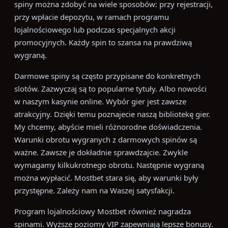
spiny można zdobyć na wiele sposobów: przy rejestracji,
przy wpłacie depozytu, w ramach programu
lojalnościowego lub podczas specjalnych akcji
promocyjnych. Każdy spin to szansa na prawdziwą
wygraną.
Darmowe spiny są często przypisane do konkretnych
slotów. Zazwyczaj są to popularne tytuły. Albo nowości
w naszym kasynie online. Wybór gier jest zawsze
atrakcyjny. Dzięki temu poznajecie naszą bibliotekę gier.
My chcemy, abyście mieli różnorodne doświadczenia.
Warunki obrotu wygranych z darmowych spinów są
ważne. Zawsze je dokładnie sprawdzajcie. Zwykle
wymagamy kilkukrotnego obrotu. Następnie wygraną
można wypłacić. Mostbet stara się, aby warunki były
przystępne. Zależy nam na Waszej satysfakcji.
Program lojalnościowy Mostbet również nagradza
spinami. Wyższe poziomy VIP zapewniają lepsze bonusy.