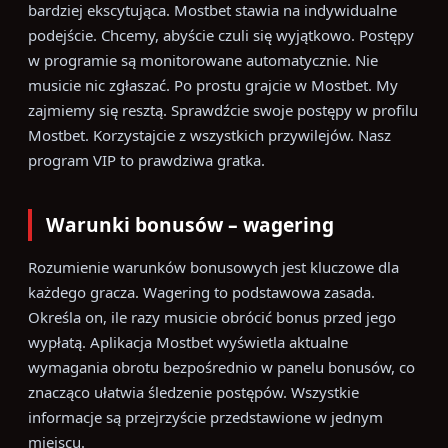
bardziej ekscytująca. Mostbet stawia na indywidualne
podejście. Chcemy, abyście czuli się wyjątkowo. Postępy
w programie są monitorowane automatycznie. Nie
musicie nic zgłaszać. Po prostu grajcie w Mostbet. My
zajmiemy się resztą. Sprawdźcie swoje postępy w profilu
Mostbet. Korzystajcie z wszystkich przywilejów. Nasz
program VIP to prawdziwa gratka.
Warunki bonusów – wagering
Rozumienie warunków bonusowych jest kluczowe dla
każdego gracza. Wagering to podstawowa zasada.
Określa on, ile razy musicie obrócić bonus przed jego
wypłatą. Aplikacja Mostbet wyświetla aktualne
wymagania obrotu bezpośrednio w panelu bonusów, co
znacząco ułatwia śledzenie postępów. Wszystkie
informacje są przejrzyście przedstawione w jednym
miejscu.