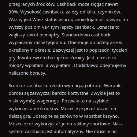
przegranych środków. Cashback może sięgać nawet
30%. Wysokość cashbacku zależy od kilku czynników.
Ważny jest Wasz status w programie lojalnościowym. Im
wyższy poziom VIP, tym lepszy cashback. Oznacza to
większy zwrot pieniędzy. Standardowo cashback
wypłacamy raz w tygodniu. Obejmuje on przegrane w
określonym okresie. Zazwyczaj jest to poprzedni tydzień
gry. Kwota zwrotu bazuje na różnicy. Jest to różnica
między wpłatami a wypłatami. Dodatkowo odejmujemy
naliczone bonusy.
Środki z cashbacku często wymagają obrotu. Warunki
obrotu są zazwyczaj bardzo korzystne. Zwykle jest to
niski wymóg wageringu. Pozwala to na szybkie
wykorzystanie środków. Możecie je przeznaczyć na
dalszą grę. Dostępne są zarówno w Mostbet kasyno.
Możecie też wykorzystać je na zakłady sportowe. Nasz
system cashback jest automatyczny. Nie musicie nic