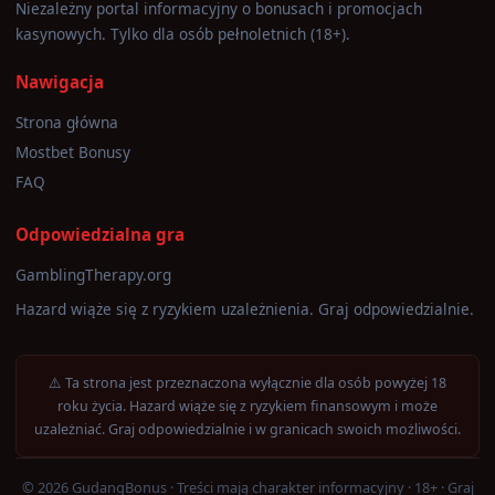
Niezależny portal informacyjny o bonusach i promocjach
kasynowych. Tylko dla osób pełnoletnich (18+).
Nawigacja
Strona główna
Mostbet Bonusy
FAQ
Odpowiedzialna gra
GamblingTherapy.org
Hazard wiąże się z ryzykiem uzależnienia. Graj odpowiedzialnie.
⚠️ Ta strona jest przeznaczona wyłącznie dla osób powyżej 18
roku życia. Hazard wiąże się z ryzykiem finansowym i może
uzależniać. Graj odpowiedzialnie i w granicach swoich możliwości.
© 2026 GudangBonus · Treści mają charakter informacyjny · 18+ · Graj