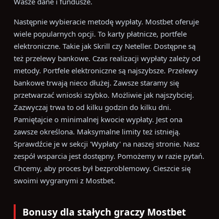
Wasze dane i fundusze.
Następnie wybieracie metodę wypłaty. Mostbet oferuje
wiele popularnych opcji. To karty płatnicze, portfele
elektroniczne. Takie jak Skrill czy Neteller. Dostępne są
też przelewy bankowe. Czas realizacji wypłaty zależy od
metody. Portfele elektroniczne są najszybsze. Przelewy
bankowe trwają nieco dłużej. Zawsze staramy się
przetwarzać wnioski szybko. Możliwie jak najszybciej.
Zazwyczaj trwa to od kilku godzin do kilku dni.
Pamiętajcie o minimalnej kwocie wypłaty. Jest ona
zawsze określona. Maksymalne limity też istnieją.
Sprawdźcie je w sekcji 'Wypłaty' na naszej stronie. Nasz
zespół wsparcia jest dostępny. Pomożemy w razie pytań.
Chcemy, aby proces był bezproblemowy. Cieszcie się
swoimi wygranymi z Mostbet.
Bonusy dla stałych graczy Mostbet