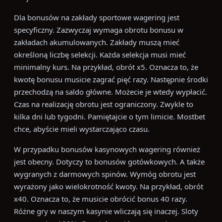
Dla bonusów na zakłady sportowe wagering jest
specyficzny. Zazwyczaj wymaga obrotu bonusu w
zakładach akumulowanych. Zakłady muszą mieć
określoną liczbę selekcji. Każda selekcja musi mieć
minimalny kurs. Na przykład, obrót x5. Oznacza to, że
kwotę bonusu musicie zagrać pięć razy. Następnie środki
przechodzą na saldo główne. Możecie je wtedy wypłacić.
Czas na realizację obrotu jest ograniczony. Zwykle to
kilka dni lub tygodni. Pamiętajcie o tym limicie. Mostbet
chce, abyście mieli wystarczająco czasu.
W przypadku bonusów kasynowych wagering również
jest obecny. Dotyczy to bonusów gotówkowych. A także
wygranych z darmowych spinów. Wymóg obrotu jest
wyrażony jako wielokrotność kwoty. Na przykład, obrót
x40. Oznacza to, że musicie obrócić bonus 40 razy.
Różne gry w naszym kasynie wliczają się inaczej. Sloty