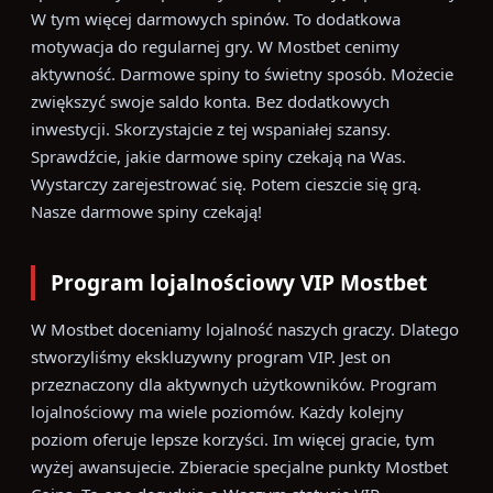
W tym więcej darmowych spinów. To dodatkowa
motywacja do regularnej gry. W Mostbet cenimy
aktywność. Darmowe spiny to świetny sposób. Możecie
zwiększyć swoje saldo konta. Bez dodatkowych
inwestycji. Skorzystajcie z tej wspaniałej szansy.
Sprawdźcie, jakie darmowe spiny czekają na Was.
Wystarczy zarejestrować się. Potem cieszcie się grą.
Nasze darmowe spiny czekają!
Program lojalnościowy VIP Mostbet
W Mostbet doceniamy lojalność naszych graczy. Dlatego
stworzyliśmy ekskluzywny program VIP. Jest on
przeznaczony dla aktywnych użytkowników. Program
lojalnościowy ma wiele poziomów. Każdy kolejny
poziom oferuje lepsze korzyści. Im więcej gracie, tym
wyżej awansujecie. Zbieracie specjalne punkty Mostbet