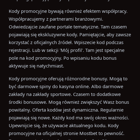
Kody promocyjne bywają również efektem współpracy.
Współpracujemy z partnerami branżowymi.
Odwiedzajcie zaufane portale tematyczne. Tam czasem
pojawiają się ekskluzywne kody. Pamiętajcie, aby zawsze
korzystać z oficjalnych źródeł. Wpiszecie kod podczas
rejestracji. Lub w sekcji 'Mój profil'. Tam jest specjalne
pole na kod promocyjny. Po wpisaniu kodu bonus
aktywuje się natychmiast.
Kody promocyjne oferują różnorodne bonusy. Mogą to
być darmowe spiny do kasyna online. Albo darmowe
zakłady na zakłady sportowe. Czasem to dodatkowe
środki bonusowe. Mogą również zwiększyć Wasz bonus
powitalny. Oferta kodów jest dynamiczna. Regularnie
pojawiają się nowe. Każdy kod ma swój okres ważności.
Upewnijcie się, że używacie aktualnego kodu. Kody
promocyjne na oficjalnej stronie Mostbet to pewność.