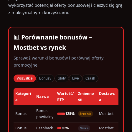
wykorzystać potencjał oferty bonusowej i cieszyć się grą
z maksymalnymi korzyściami.
📊 Porównanie bonusów –
Mostbet vs rynek
Sprawdź warunki bonusów i porównaj oferty
promocyjne
Wszystkie
Bonusy
Sloty
Live
Crash
Kategori
Wartość/
Zmienno
Dostawc
Nazwa
a
RTP
ść
a
Bonus
Bonus
125%
Mostbet
Średnia
powitalny
Bonus
Cashback
30%
Mostbet
Niska