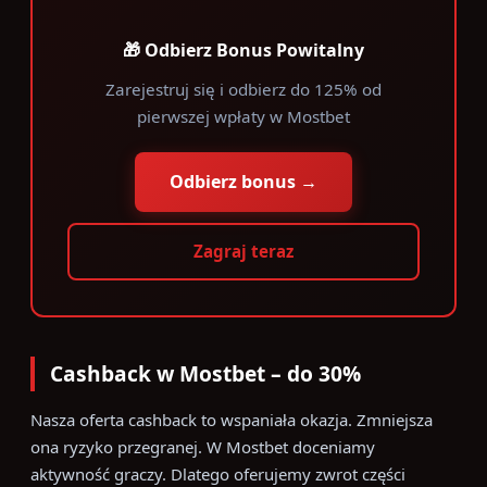
🎁 Odbierz Bonus Powitalny
Zarejestruj się i odbierz do 125% od
pierwszej wpłaty w Mostbet
Odbierz bonus →
Zagraj teraz
Cashback w Mostbet – do 30%
Nasza oferta cashback to wspaniała okazja. Zmniejsza
ona ryzyko przegranej. W Mostbet doceniamy
aktywność graczy. Dlatego oferujemy zwrot części