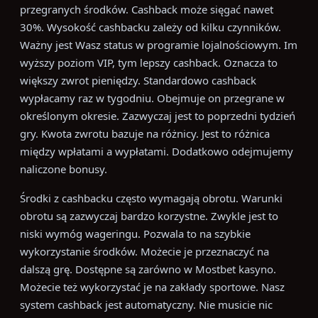
przegranych środków. Cashback może sięgać nawet
30%. Wysokość cashbacku zależy od kilku czynników.
Ważny jest Wasz status w programie lojalnościowym. Im
wyższy poziom VIP, tym lepszy cashback. Oznacza to
większy zwrot pieniędzy. Standardowo cashback
wypłacamy raz w tygodniu. Obejmuje on przegrane w
określonym okresie. Zazwyczaj jest to poprzedni tydzień
gry. Kwota zwrotu bazuje na różnicy. Jest to różnica
między wpłatami a wypłatami. Dodatkowo odejmujemy
naliczone bonusy.
Środki z cashbacku często wymagają obrotu. Warunki
obrotu są zazwyczaj bardzo korzystne. Zwykle jest to
niski wymóg wageringu. Pozwala to na szybkie
wykorzystanie środków. Możecie je przeznaczyć na
dalszą grę. Dostępne są zarówno w Mostbet kasyno.
Możecie też wykorzystać je na zakłady sportowe. Nasz
system cashback jest automatyczny. Nie musicie nic