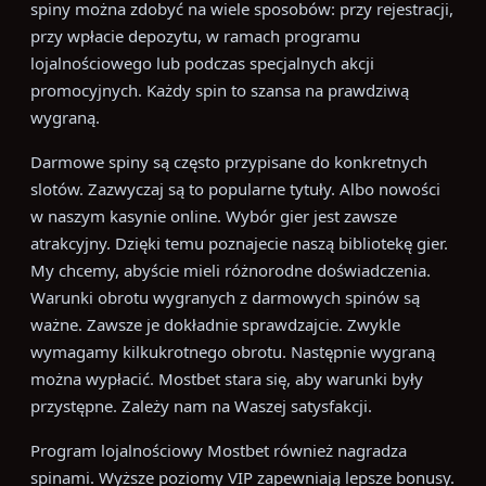
spiny można zdobyć na wiele sposobów: przy rejestracji,
przy wpłacie depozytu, w ramach programu
lojalnościowego lub podczas specjalnych akcji
promocyjnych. Każdy spin to szansa na prawdziwą
wygraną.
Darmowe spiny są często przypisane do konkretnych
slotów. Zazwyczaj są to popularne tytuły. Albo nowości
w naszym kasynie online. Wybór gier jest zawsze
atrakcyjny. Dzięki temu poznajecie naszą bibliotekę gier.
My chcemy, abyście mieli różnorodne doświadczenia.
Warunki obrotu wygranych z darmowych spinów są
ważne. Zawsze je dokładnie sprawdzajcie. Zwykle
wymagamy kilkukrotnego obrotu. Następnie wygraną
można wypłacić. Mostbet stara się, aby warunki były
przystępne. Zależy nam na Waszej satysfakcji.
Program lojalnościowy Mostbet również nagradza
spinami. Wyższe poziomy VIP zapewniają lepsze bonusy.