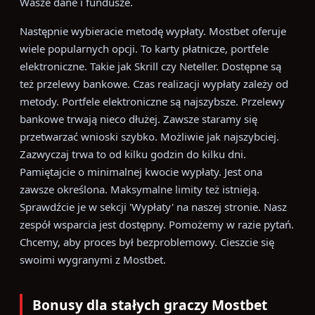
Wasze dane i fundusze.
Następnie wybieracie metodę wypłaty. Mostbet oferuje
wiele popularnych opcji. To karty płatnicze, portfele
elektroniczne. Takie jak Skrill czy Neteller. Dostępne są
też przelewy bankowe. Czas realizacji wypłaty zależy od
metody. Portfele elektroniczne są najszybsze. Przelewy
bankowe trwają nieco dłużej. Zawsze staramy się
przetwarzać wnioski szybko. Możliwie jak najszybciej.
Zazwyczaj trwa to od kilku godzin do kilku dni.
Pamiętajcie o minimalnej kwocie wypłaty. Jest ona
zawsze określona. Maksymalne limity też istnieją.
Sprawdźcie je w sekcji 'Wypłaty' na naszej stronie. Nasz
zespół wsparcia jest dostępny. Pomożemy w razie pytań.
Chcemy, aby proces był bezproblemowy. Cieszcie się
swoimi wygranymi z Mostbet.
Bonusy dla stałych graczy Mostbet