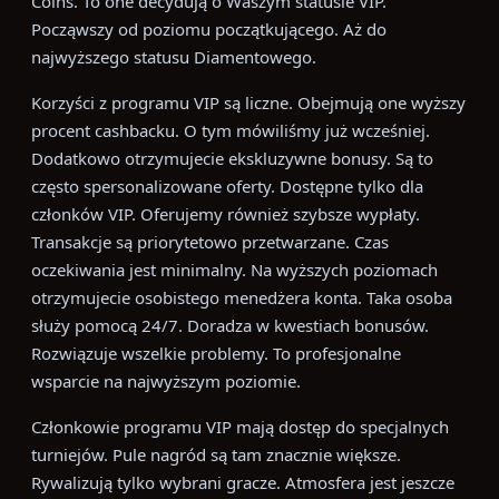
Coins. To one decydują o Waszym statusie VIP.
Począwszy od poziomu początkującego. Aż do
najwyższego statusu Diamentowego.
Korzyści z programu VIP są liczne. Obejmują one wyższy
procent cashbacku. O tym mówiliśmy już wcześniej.
Dodatkowo otrzymujecie ekskluzywne bonusy. Są to
często spersonalizowane oferty. Dostępne tylko dla
członków VIP. Oferujemy również szybsze wypłaty.
Transakcje są priorytetowo przetwarzane. Czas
oczekiwania jest minimalny. Na wyższych poziomach
otrzymujecie osobistego menedżera konta. Taka osoba
służy pomocą 24/7. Doradza w kwestiach bonusów.
Rozwiązuje wszelkie problemy. To profesjonalne
wsparcie na najwyższym poziomie.
Członkowie programu VIP mają dostęp do specjalnych
turniejów. Pule nagród są tam znacznie większe.
Rywalizują tylko wybrani gracze. Atmosfera jest jeszcze