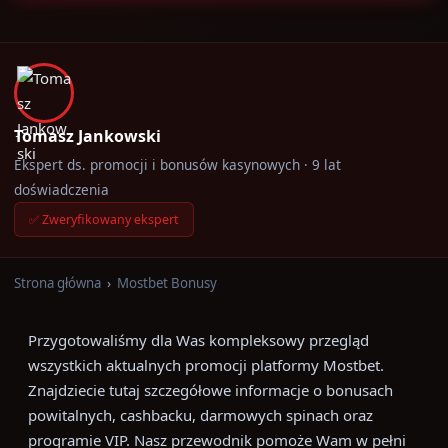
Tomasz Jankowski
Ekspert ds. promocji i bonusów kasynowych · 9 lat
doświadczenia
✅ Zweryfikowany ekspert
Strona główna
›
Mostbet Bonusy
Przygotowaliśmy dla Was kompleksowy przegląd
wszystkich aktualnych promocji platformy Mostbet.
Znajdziecie tutaj szczegółowe informacje o bonusach
powitalnych, cashbacku, darmowych spinach oraz
programie VIP. Nasz przewodnik pomoże Wam w pełni