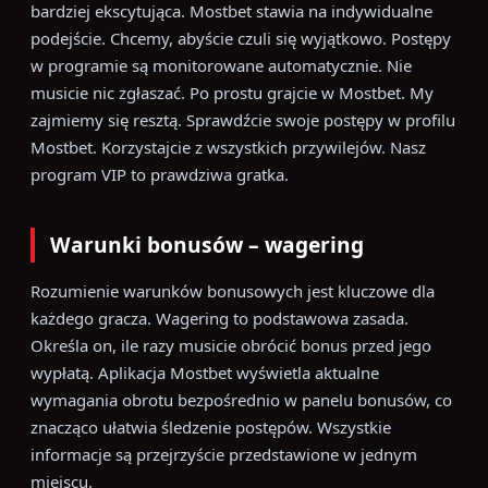
bardziej ekscytująca. Mostbet stawia na indywidualne
podejście. Chcemy, abyście czuli się wyjątkowo. Postępy
w programie są monitorowane automatycznie. Nie
musicie nic zgłaszać. Po prostu grajcie w Mostbet. My
zajmiemy się resztą. Sprawdźcie swoje postępy w profilu
Mostbet. Korzystajcie z wszystkich przywilejów. Nasz
program VIP to prawdziwa gratka.
Warunki bonusów – wagering
Rozumienie warunków bonusowych jest kluczowe dla
każdego gracza. Wagering to podstawowa zasada.
Określa on, ile razy musicie obrócić bonus przed jego
wypłatą. Aplikacja Mostbet wyświetla aktualne
wymagania obrotu bezpośrednio w panelu bonusów, co
znacząco ułatwia śledzenie postępów. Wszystkie
informacje są przejrzyście przedstawione w jednym
miejscu.