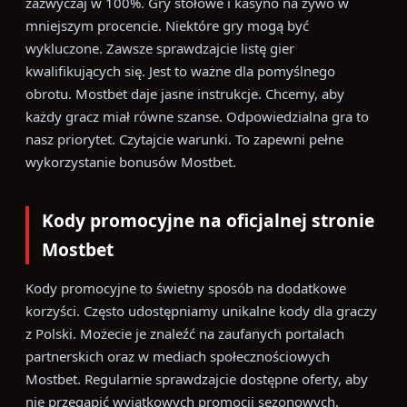
zazwyczaj w 100%. Gry stołowe i kasyno na żywo w
mniejszym procencie. Niektóre gry mogą być
wykluczone. Zawsze sprawdzajcie listę gier
kwalifikujących się. Jest to ważne dla pomyślnego
obrotu. Mostbet daje jasne instrukcje. Chcemy, aby
każdy gracz miał równe szanse. Odpowiedzialna gra to
nasz priorytet. Czytajcie warunki. To zapewni pełne
wykorzystanie bonusów Mostbet.
Kody promocyjne na oficjalnej stronie
Mostbet
Kody promocyjne to świetny sposób na dodatkowe
korzyści. Często udostępniamy unikalne kody dla graczy
z Polski. Możecie je znaleźć na zaufanych portalach
partnerskich oraz w mediach społecznościowych
Mostbet. Regularnie sprawdzajcie dostępne oferty, aby
nie przegapić wyjątkowych promocji sezonowych.