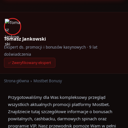
Tomasz Jankowski
Ekspert ds. promocji i bonusów kasynowych · 9 lat
doświadczenia
✅ Zweryfikowany ekspert
Strona główna
›
Mostbet Bonusy
Przygotowaliśmy dla Was kompleksowy przegląd
wszystkich aktualnych promocji platformy Mostbet.
Znajdziecie tutaj szczegółowe informacje o bonusach
powitalnych, cashbacku, darmowych spinach oraz
programie VIP. Nasz przewodnik pomoże Wam w pełni