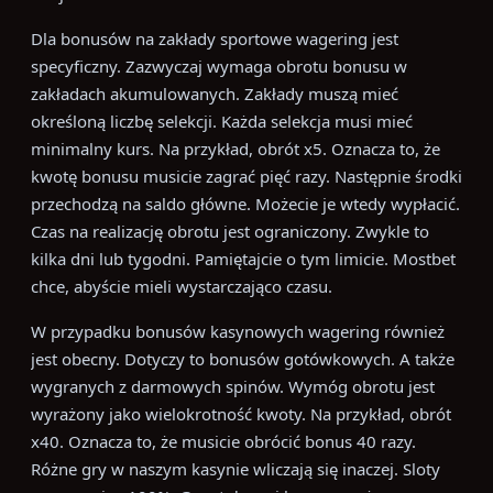
Dla bonusów na zakłady sportowe wagering jest
specyficzny. Zazwyczaj wymaga obrotu bonusu w
zakładach akumulowanych. Zakłady muszą mieć
określoną liczbę selekcji. Każda selekcja musi mieć
minimalny kurs. Na przykład, obrót x5. Oznacza to, że
kwotę bonusu musicie zagrać pięć razy. Następnie środki
przechodzą na saldo główne. Możecie je wtedy wypłacić.
Czas na realizację obrotu jest ograniczony. Zwykle to
kilka dni lub tygodni. Pamiętajcie o tym limicie. Mostbet
chce, abyście mieli wystarczająco czasu.
W przypadku bonusów kasynowych wagering również
jest obecny. Dotyczy to bonusów gotówkowych. A także
wygranych z darmowych spinów. Wymóg obrotu jest
wyrażony jako wielokrotność kwoty. Na przykład, obrót
x40. Oznacza to, że musicie obrócić bonus 40 razy.
Różne gry w naszym kasynie wliczają się inaczej. Sloty