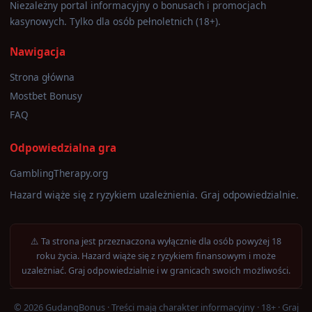
Niezależny portal informacyjny o bonusach i promocjach
kasynowych. Tylko dla osób pełnoletnich (18+).
Nawigacja
Strona główna
Mostbet Bonusy
FAQ
Odpowiedzialna gra
GamblingTherapy.org
Hazard wiąże się z ryzykiem uzależnienia. Graj odpowiedzialnie.
⚠️ Ta strona jest przeznaczona wyłącznie dla osób powyżej 18
roku życia. Hazard wiąże się z ryzykiem finansowym i może
uzależniać. Graj odpowiedzialnie i w granicach swoich możliwości.
© 2026 GudangBonus · Treści mają charakter informacyjny · 18+ · Graj