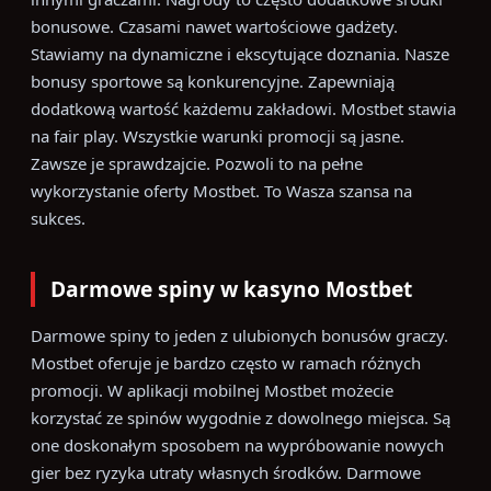
bonusowe. Czasami nawet wartościowe gadżety.
Stawiamy na dynamiczne i ekscytujące doznania. Nasze
bonusy sportowe są konkurencyjne. Zapewniają
dodatkową wartość każdemu zakładowi. Mostbet stawia
na fair play. Wszystkie warunki promocji są jasne.
Zawsze je sprawdzajcie. Pozwoli to na pełne
wykorzystanie oferty Mostbet. To Wasza szansa na
sukces.
Darmowe spiny w kasyno Mostbet
Darmowe spiny to jeden z ulubionych bonusów graczy.
Mostbet oferuje je bardzo często w ramach różnych
promocji. W aplikacji mobilnej Mostbet możecie
korzystać ze spinów wygodnie z dowolnego miejsca. Są
one doskonałym sposobem na wypróbowanie nowych
gier bez ryzyka utraty własnych środków. Darmowe