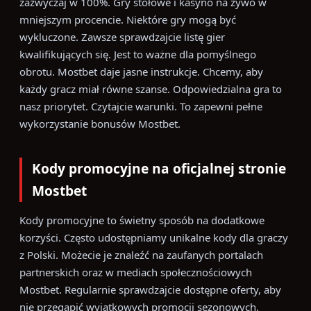
zazwyczaj w 100%. Gry stołowe i kasyno na żywo w
mniejszym procencie. Niektóre gry mogą być
wykluczone. Zawsze sprawdzajcie listę gier
kwalifikujących się. Jest to ważne dla pomyślnego
obrotu. Mostbet daje jasne instrukcje. Chcemy, aby
każdy gracz miał równe szanse. Odpowiedzialna gra to
nasz priorytet. Czytajcie warunki. To zapewni pełne
wykorzystanie bonusów Mostbet.
Kody promocyjne na oficjalnej stronie
Mostbet
Kody promocyjne to świetny sposób na dodatkowe
korzyści. Często udostępniamy unikalne kody dla graczy
z Polski. Możecie je znaleźć na zaufanych portalach
partnerskich oraz w mediach społecznościowych
Mostbet. Regularnie sprawdzajcie dostępne oferty, aby
nie przegapić wyjątkowych promocji sezonowych.