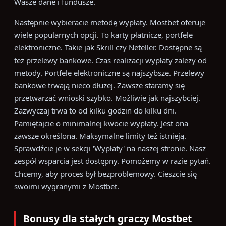
Wasze dane i fundusze.
Następnie wybieracie metodę wypłaty. Mostbet oferuje
wiele popularnych opcji. To karty płatnicze, portfele
elektroniczne. Takie jak Skrill czy Neteller. Dostępne są
też przelewy bankowe. Czas realizacji wypłaty zależy od
metody. Portfele elektroniczne są najszybsze. Przelewy
bankowe trwają nieco dłużej. Zawsze staramy się
przetwarzać wnioski szybko. Możliwie jak najszybciej.
Zazwyczaj trwa to od kilku godzin do kilku dni.
Pamiętajcie o minimalnej kwocie wypłaty. Jest ona
zawsze określona. Maksymalne limity też istnieją.
Sprawdźcie je w sekcji 'Wypłaty' na naszej stronie. Nasz
zespół wsparcia jest dostępny. Pomożemy w razie pytań.
Chcemy, aby proces był bezproblemowy. Cieszcie się
swoimi wygranymi z Mostbet.
Bonusy dla stałych graczy Mostbet