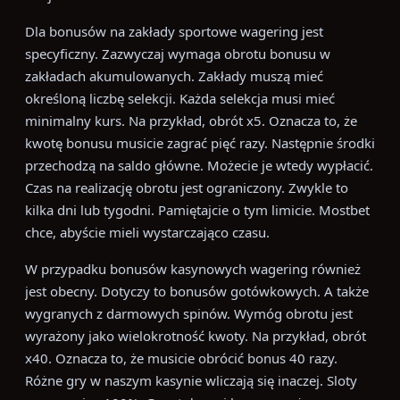
Dla bonusów na zakłady sportowe wagering jest
specyficzny. Zazwyczaj wymaga obrotu bonusu w
zakładach akumulowanych. Zakłady muszą mieć
określoną liczbę selekcji. Każda selekcja musi mieć
minimalny kurs. Na przykład, obrót x5. Oznacza to, że
kwotę bonusu musicie zagrać pięć razy. Następnie środki
przechodzą na saldo główne. Możecie je wtedy wypłacić.
Czas na realizację obrotu jest ograniczony. Zwykle to
kilka dni lub tygodni. Pamiętajcie o tym limicie. Mostbet
chce, abyście mieli wystarczająco czasu.
W przypadku bonusów kasynowych wagering również
jest obecny. Dotyczy to bonusów gotówkowych. A także
wygranych z darmowych spinów. Wymóg obrotu jest
wyrażony jako wielokrotność kwoty. Na przykład, obrót
x40. Oznacza to, że musicie obrócić bonus 40 razy.
Różne gry w naszym kasynie wliczają się inaczej. Sloty