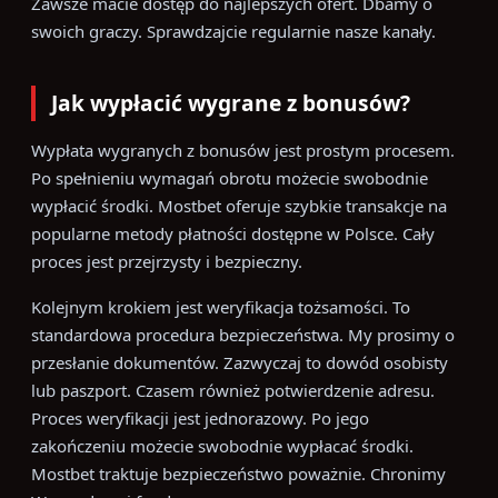
Zawsze macie dostęp do najlepszych ofert. Dbamy o
swoich graczy. Sprawdzajcie regularnie nasze kanały.
Jak wypłacić wygrane z bonusów?
Wypłata wygranych z bonusów jest prostym procesem.
Po spełnieniu wymagań obrotu możecie swobodnie
wypłacić środki. Mostbet oferuje szybkie transakcje na
popularne metody płatności dostępne w Polsce. Cały
proces jest przejrzysty i bezpieczny.
Kolejnym krokiem jest weryfikacja tożsamości. To
standardowa procedura bezpieczeństwa. My prosimy o
przesłanie dokumentów. Zazwyczaj to dowód osobisty
lub paszport. Czasem również potwierdzenie adresu.
Proces weryfikacji jest jednorazowy. Po jego
zakończeniu możecie swobodnie wypłacać środki.
Mostbet traktuje bezpieczeństwo poważnie. Chronimy