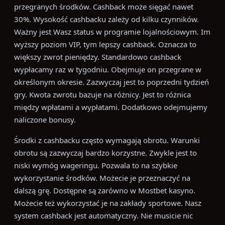
przegranych środków. Cashback może sięgać nawet
30%. Wysokość cashbacku zależy od kilku czynników.
Ważny jest Wasz status w programie lojalnościowym. Im
wyższy poziom VIP, tym lepszy cashback. Oznacza to
większy zwrot pieniędzy. Standardowo cashback
wypłacamy raz w tygodniu. Obejmuje on przegrane w
określonym okresie. Zazwyczaj jest to poprzedni tydzień
gry. Kwota zwrotu bazuje na różnicy. Jest to różnica
między wpłatami a wypłatami. Dodatkowo odejmujemy
naliczone bonusy.
Środki z cashbacku często wymagają obrotu. Warunki
obrotu są zazwyczaj bardzo korzystne. Zwykle jest to
niski wymóg wageringu. Pozwala to na szybkie
wykorzystanie środków. Możecie je przeznaczyć na
dalszą grę. Dostępne są zarówno w Mostbet kasyno.
Możecie też wykorzystać je na zakłady sportowe. Nasz
system cashback jest automatyczny. Nie musicie nic