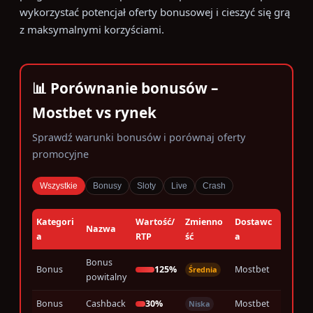
wykorzystać potencjał oferty bonusowej i cieszyć się grą
z maksymalnymi korzyściami.
📊 Porównanie bonusów –
Mostbet vs rynek
Sprawdź warunki bonusów i porównaj oferty
promocyjne
Wszystkie
Bonusy
Sloty
Live
Crash
Kategori
Wartość/
Zmienno
Dostawc
Nazwa
a
RTP
ść
a
Bonus
Bonus
125%
Mostbet
Średnia
powitalny
Bonus
Cashback
30%
Mostbet
Niska