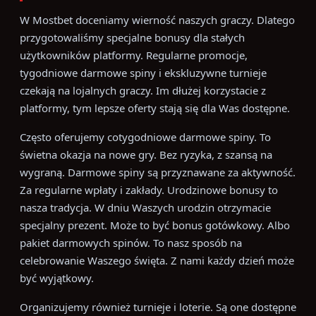
W Mostbet doceniamy wierność naszych graczy. Dlatego
przygotowaliśmy specjalne bonusy dla stałych
użytkowników platformy. Regularne promocje,
tygodniowe darmowe spiny i ekskluzywne turnieje
czekają na lojalnych graczy. Im dłużej korzystacie z
platformy, tym lepsze oferty stają się dla Was dostępne.
Często oferujemy cotygodniowe darmowe spiny. To
świetna okazja na nowe gry. Bez ryzyka, z szansą na
wygraną. Darmowe spiny są przyznawane za aktywność.
Za regularne wpłaty i zakłady. Urodzinowe bonusy to
nasza tradycja. W dniu Waszych urodzin otrzymacie
specjalny prezent. Może to być bonus gotówkowy. Albo
pakiet darmowych spinów. To nasz sposób na
celebrowanie Waszego święta. Z nami każdy dzień może
być wyjątkowy.
Organizujemy również turnieje i loterie. Są one dostępne