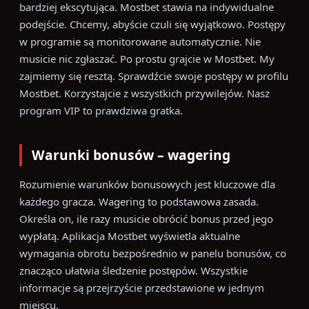
bardziej ekscytująca. Mostbet stawia na indywidualne
podejście. Chcemy, abyście czuli się wyjątkowo. Postępy
w programie są monitorowane automatycznie. Nie
musicie nic zgłaszać. Po prostu grajcie w Mostbet. My
zajmiemy się resztą. Sprawdźcie swoje postępy w profilu
Mostbet. Korzystajcie z wszystkich przywilejów. Nasz
program VIP to prawdziwa gratka.
Warunki bonusów – wagering
Rozumienie warunków bonusowych jest kluczowe dla
każdego gracza. Wagering to podstawowa zasada.
Określa on, ile razy musicie obrócić bonus przed jego
wypłatą. Aplikacja Mostbet wyświetla aktualne
wymagania obrotu bezpośrednio w panelu bonusów, co
znacząco ułatwia śledzenie postępów. Wszystkie
informacje są przejrzyście przedstawione w jednym
miejscu.