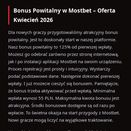
Bonus Powitalny w Mostbet – Oferta
Kwiecień 2026
Dla nowych graczy przygotowaliśmy atrakcyjny bonus
powitalny. Jest to doskonały start w naszej platformie.
Nasz bonus powitalny to 125% od pierwszej wpłaty.
Możesz go odebrać zarówno przez stronę internetową,
jak i po instalacji aplikacji Mostbet na swoim urządzeniu.
Proces rejestracji jest prosty i intuicyjny. Wystarczy
podać podstawowe dane. Następnie dokonać pierwszej
wpłaty. I już możecie cieszyć się bonusem. Pamiętajcie,
że bonus trzeba aktywować przed wpłatą. Minimalna
wpłata wynosi 55 PLN. Maksymalna kwota bonusu jest
atrakcyjna. Środki bonusowe dostępne są od razu po
wpłacie. To świetna okazja na start przygody z Mostbet.
Nowi gracze mogą liczyć na wyjątkowe traktowanie.