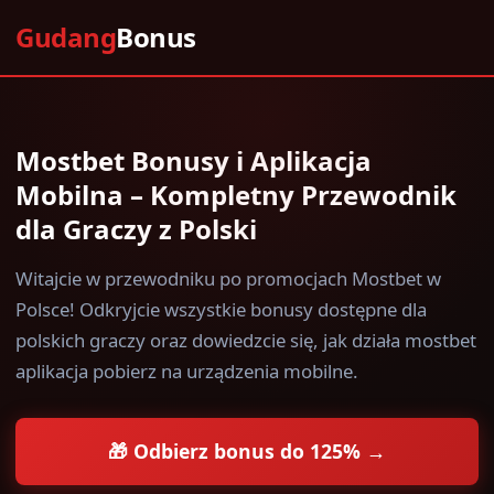
Gudang
Bonus
Mostbet Bonusy i Aplikacja
Mobilna – Kompletny Przewodnik
dla Graczy z Polski
Witajcie w przewodniku po promocjach Mostbet w
Polsce! Odkryjcie wszystkie bonusy dostępne dla
polskich graczy oraz dowiedzcie się, jak działa mostbet
aplikacja pobierz na urządzenia mobilne.
🎁 Odbierz bonus do 125% →