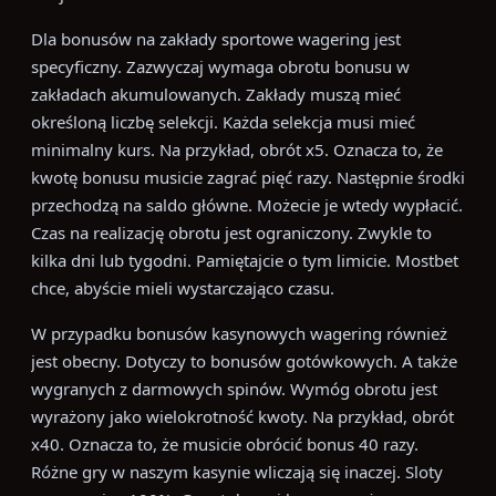
Dla bonusów na zakłady sportowe wagering jest
specyficzny. Zazwyczaj wymaga obrotu bonusu w
zakładach akumulowanych. Zakłady muszą mieć
określoną liczbę selekcji. Każda selekcja musi mieć
minimalny kurs. Na przykład, obrót x5. Oznacza to, że
kwotę bonusu musicie zagrać pięć razy. Następnie środki
przechodzą na saldo główne. Możecie je wtedy wypłacić.
Czas na realizację obrotu jest ograniczony. Zwykle to
kilka dni lub tygodni. Pamiętajcie o tym limicie. Mostbet
chce, abyście mieli wystarczająco czasu.
W przypadku bonusów kasynowych wagering również
jest obecny. Dotyczy to bonusów gotówkowych. A także
wygranych z darmowych spinów. Wymóg obrotu jest
wyrażony jako wielokrotność kwoty. Na przykład, obrót
x40. Oznacza to, że musicie obrócić bonus 40 razy.
Różne gry w naszym kasynie wliczają się inaczej. Sloty