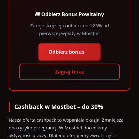
🎁 Odbierz Bonus Powitalny
Zarejestruj się i odbierz do 125% od
pierwszej wpłaty w Mostbet
Odbierz bonus →
Zagraj teraz
Cashback w Mostbet – do 30%
Nasza oferta cashback to wspaniała okazja. Zmniejsza
ona ryzyko przegranej. W Mostbet doceniamy
aktywność graczy. Dlatego oferujemy zwrot części