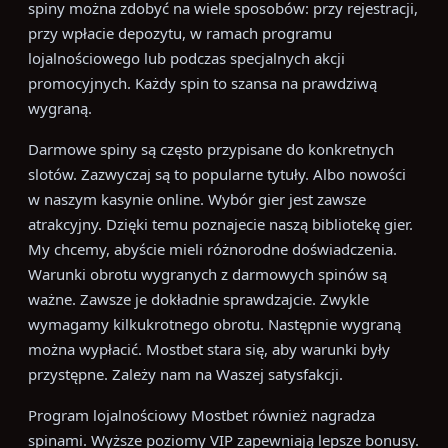
spiny można zdobyć na wiele sposobów: przy rejestracji,
przy wpłacie depozytu, w ramach programu
lojalnościowego lub podczas specjalnych akcji
promocyjnych. Każdy spin to szansa na prawdziwą
wygraną.
Darmowe spiny są często przypisane do konkretnych
slotów. Zazwyczaj są to popularne tytuły. Albo nowości
w naszym kasynie online. Wybór gier jest zawsze
atrakcyjny. Dzięki temu poznajecie naszą bibliotekę gier.
My chcemy, abyście mieli różnorodne doświadczenia.
Warunki obrotu wygranych z darmowych spinów są
ważne. Zawsze je dokładnie sprawdzajcie. Zwykle
wymagamy kilkukrotnego obrotu. Następnie wygraną
można wypłacić. Mostbet stara się, aby warunki były
przystępne. Zależy nam na Waszej satysfakcji.
Program lojalnościowy Mostbet również nagradza
spinami. Wyższe poziomy VIP zapewniają lepsze bonusy.