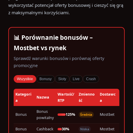
wykorzystać potencjał oferty bonusowej i cieszyć się grą
z maksymalnymi korzyściami.
📊 Porównanie bonusów –
Mostbet vs rynek
Sprawdź warunki bonusów i porównaj oferty
promocyjne
Wszystkie
Bonusy
Sloty
Live
Crash
Kategori
Wartość/
Zmienno
Dostawc
Nazwa
a
RTP
ść
a
Bonus
Bonus
125%
Mostbet
Średnia
powitalny
Bonus
Cashback
30%
Mostbet
Niska