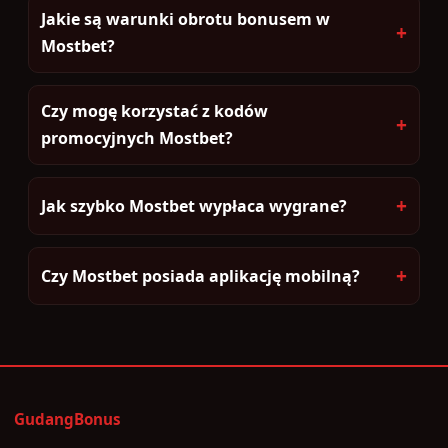
Jakie są warunki obrotu bonusem w
+
Mostbet?
Czy mogę korzystać z kodów
+
promocyjnych Mostbet?
+
Jak szybko Mostbet wypłaca wygrane?
+
Czy Mostbet posiada aplikację mobilną?
GudangBonus