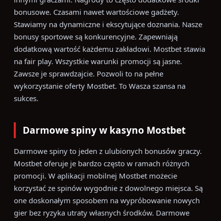
bonusowe. Czasami nawet wartościowe gadżety.
Stawiamy na dynamiczne i ekscytujące doznania. Nasze
bonusy sportowe są konkurencyjne. Zapewniają
dodatkową wartość każdemu zakładowi. Mostbet stawia
na fair play. Wszystkie warunki promocji są jasne.
Zawsze je sprawdzajcie. Pozwoli to na pełne
wykorzystanie oferty Mostbet. To Wasza szansa na
sukces.
Darmowe spiny w kasyno Mostbet
Darmowe spiny to jeden z ulubionych bonusów graczy.
Mostbet oferuje je bardzo często w ramach różnych
promocji. W aplikacji mobilnej Mostbet możecie
korzystać ze spinów wygodnie z dowolnego miejsca. Są
one doskonałym sposobem na wypróbowanie nowych
gier bez ryzyka utraty własnych środków. Darmowe