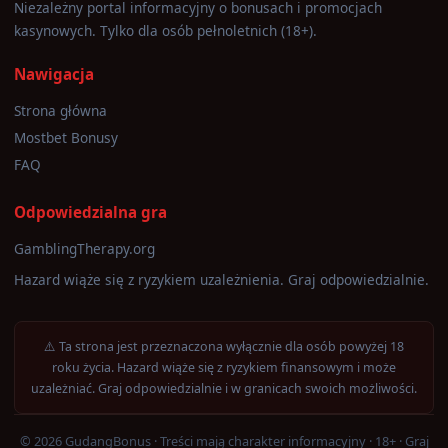
Niezależny portal informacyjny o bonusach i promocjach
kasynowych. Tylko dla osób pełnoletnich (18+).
Nawigacja
Strona główna
Mostbet Bonusy
FAQ
Odpowiedzialna gra
GamblingTherapy.org
Hazard wiąże się z ryzykiem uzależnienia. Graj odpowiedzialnie.
⚠️ Ta strona jest przeznaczona wyłącznie dla osób powyżej 18
roku życia. Hazard wiąże się z ryzykiem finansowym i może
uzależniać. Graj odpowiedzialnie i w granicach swoich możliwości.
© 2026 GudangBonus · Treści mają charakter informacyjny · 18+ · Graj