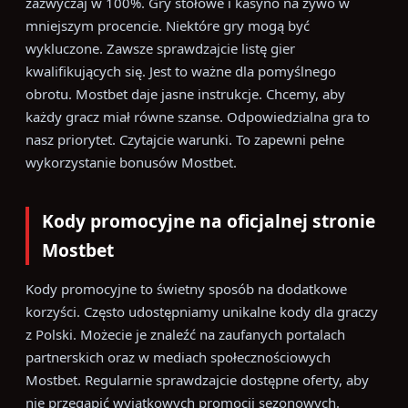
zazwyczaj w 100%. Gry stołowe i kasyno na żywo w
mniejszym procencie. Niektóre gry mogą być
wykluczone. Zawsze sprawdzajcie listę gier
kwalifikujących się. Jest to ważne dla pomyślnego
obrotu. Mostbet daje jasne instrukcje. Chcemy, aby
każdy gracz miał równe szanse. Odpowiedzialna gra to
nasz priorytet. Czytajcie warunki. To zapewni pełne
wykorzystanie bonusów Mostbet.
Kody promocyjne na oficjalnej stronie
Mostbet
Kody promocyjne to świetny sposób na dodatkowe
korzyści. Często udostępniamy unikalne kody dla graczy
z Polski. Możecie je znaleźć na zaufanych portalach
partnerskich oraz w mediach społecznościowych
Mostbet. Regularnie sprawdzajcie dostępne oferty, aby
nie przegapić wyjątkowych promocji sezonowych.