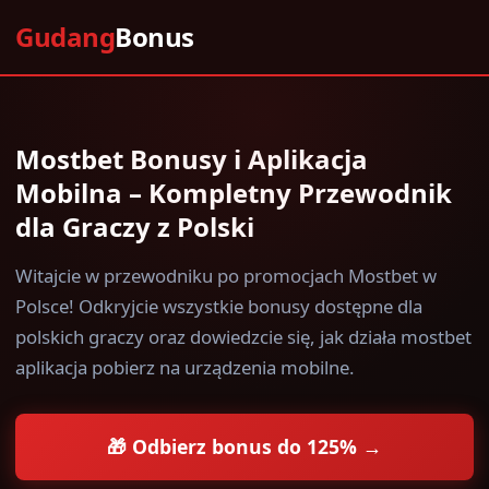
Gudang
Bonus
Mostbet Bonusy i Aplikacja
Mobilna – Kompletny Przewodnik
dla Graczy z Polski
Witajcie w przewodniku po promocjach Mostbet w
Polsce! Odkryjcie wszystkie bonusy dostępne dla
polskich graczy oraz dowiedzcie się, jak działa mostbet
aplikacja pobierz na urządzenia mobilne.
🎁 Odbierz bonus do 125% →