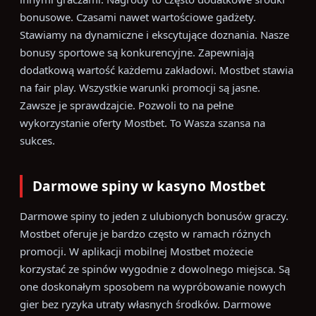
bonusowe. Czasami nawet wartościowe gadżety.
Stawiamy na dynamiczne i ekscytujące doznania. Nasze
bonusy sportowe są konkurencyjne. Zapewniają
dodatkową wartość każdemu zakładowi. Mostbet stawia
na fair play. Wszystkie warunki promocji są jasne.
Zawsze je sprawdzajcie. Pozwoli to na pełne
wykorzystanie oferty Mostbet. To Wasza szansa na
sukces.
Darmowe spiny w kasyno Mostbet
Darmowe spiny to jeden z ulubionych bonusów graczy.
Mostbet oferuje je bardzo często w ramach różnych
promocji. W aplikacji mobilnej Mostbet możecie
korzystać ze spinów wygodnie z dowolnego miejsca. Są
one doskonałym sposobem na wypróbowanie nowych
gier bez ryzyka utraty własnych środków. Darmowe