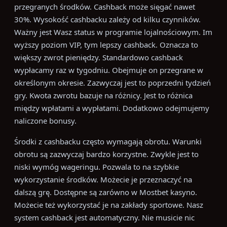
przegranych środków. Cashback może sięgać nawet
30%. Wysokość cashbacku zależy od kilku czynników.
Ważny jest Wasz status w programie lojalnościowym. Im
wyższy poziom VIP, tym lepszy cashback. Oznacza to
większy zwrot pieniędzy. Standardowo cashback
wypłacamy raz w tygodniu. Obejmuje on przegrane w
określonym okresie. Zazwyczaj jest to poprzedni tydzień
gry. Kwota zwrotu bazuje na różnicy. Jest to różnica
między wpłatami a wypłatami. Dodatkowo odejmujemy
naliczone bonusy.
Środki z cashbacku często wymagają obrotu. Warunki
obrotu są zazwyczaj bardzo korzystne. Zwykle jest to
niski wymóg wageringu. Pozwala to na szybkie
wykorzystanie środków. Możecie je przeznaczyć na
dalszą grę. Dostępne są zarówno w Mostbet kasyno.
Możecie też wykorzystać je na zakłady sportowe. Nasz
system cashback jest automatyczny. Nie musicie nic