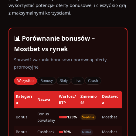
wykorzystać potencjał oferty bonusowej i cieszyć się grą
z maksymalnymi korzyściami.
📊 Porównanie bonusów –
Mostbet vs rynek
Sprawdź warunki bonusów i porównaj oferty
promocyjne
Wszystkie
Bonusy
Sloty
Live
Crash
Kategori
Wartość/
Zmienno
Dostawc
Nazwa
a
RTP
ść
a
Bonus
Bonus
125%
Mostbet
Średnia
powitalny
Bonus
Cashback
30%
Mostbet
Niska