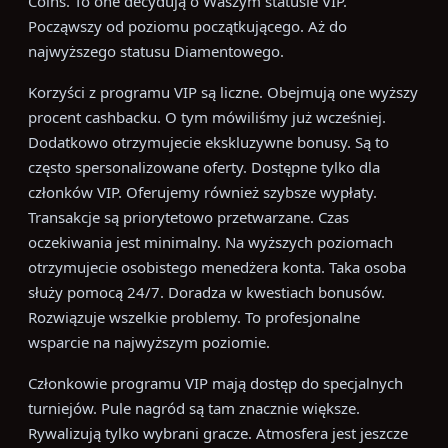
Coins. To one decydują o Waszym statusie VIP.
Począwszy od poziomu początkującego. Aż do
najwyższego statusu Diamentowego.
Korzyści z programu VIP są liczne. Obejmują one wyższy
procent cashbacku. O tym mówiliśmy już wcześniej.
Dodatkowo otrzymujecie ekskluzywne bonusy. Są to
często spersonalizowane oferty. Dostępne tylko dla
członków VIP. Oferujemy również szybsze wypłaty.
Transakcje są priorytetowo przetwarzane. Czas
oczekiwania jest minimalny. Na wyższych poziomach
otrzymujecie osobistego menedżera konta. Taka osoba
służy pomocą 24/7. Doradza w kwestiach bonusów.
Rozwiązuje wszelkie problemy. To profesjonalne
wsparcie na najwyższym poziomie.
Członkowie programu VIP mają dostęp do specjalnych
turniejów. Pule nagród są tam znacznie większe.
Rywalizują tylko wybrani gracze. Atmosfera jest jeszcze