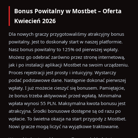
Bonus Powitalny w Mostbet – Oferta
Kwiecień 2026
Dla nowych graczy przygotowaliśmy atrakcyjny bonus
powitalny. Jest to doskonały start w naszej platformie.
Nasz bonus powitalny to 125% od pierwszej wpłaty.
Możesz go odebrać zarówno przez stronę internetową,
jak i po instalacji aplikacji Mostbet na swoim urządzeniu.
Proces rejestracji jest prosty i intuicyjny. Wystarczy
podać podstawowe dane. Następnie dokonać pierwszej
wpłaty. I już możecie cieszyć się bonusem. Pamiętajcie,
że bonus trzeba aktywować przed wpłatą. Minimalna
wpłata wynosi 55 PLN. Maksymalna kwota bonusu jest
atrakcyjna. Środki bonusowe dostępne są od razu po
wpłacie. To świetna okazja na start przygody z Mostbet.
Nowi gracze mogą liczyć na wyjątkowe traktowanie.