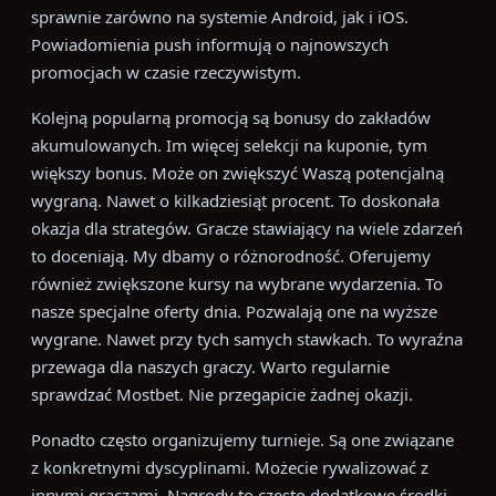
sprawnie zarówno na systemie Android, jak i iOS.
Powiadomienia push informują o najnowszych
promocjach w czasie rzeczywistym.
Kolejną popularną promocją są bonusy do zakładów
akumulowanych. Im więcej selekcji na kuponie, tym
większy bonus. Może on zwiększyć Waszą potencjalną
wygraną. Nawet o kilkadziesiąt procent. To doskonała
okazja dla strategów. Gracze stawiający na wiele zdarzeń
to doceniają. My dbamy o różnorodność. Oferujemy
również zwiększone kursy na wybrane wydarzenia. To
nasze specjalne oferty dnia. Pozwalają one na wyższe
wygrane. Nawet przy tych samych stawkach. To wyraźna
przewaga dla naszych graczy. Warto regularnie
sprawdzać Mostbet. Nie przegapicie żadnej okazji.
Ponadto często organizujemy turnieje. Są one związane
z konkretnymi dyscyplinami. Możecie rywalizować z
innymi graczami. Nagrody to często dodatkowe środki