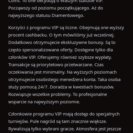
Coins. To one decydują o Waszym statusie VIP.
Począwszy od poziomu początkującego. Aż do
najwyższego statusu Diamentowego.
Korzyści z programu VIP są liczne. Obejmują one wyższy
procent cashbacku. O tym mówiliśmy już wcześniej.
Dodatkowo otrzymujecie ekskluzywne bonusy. Są to
często spersonalizowane oferty. Dostępne tylko dla
członków VIP. Oferujemy również szybsze wypłaty.
Transakcje są priorytetowo przetwarzane. Czas
oczekiwania jest minimalny. Na wyższych poziomach
otrzymujecie osobistego menedżera konta. Taka osoba
służy pomocą 24/7. Doradza w kwestiach bonusów.
Rozwiązuje wszelkie problemy. To profesjonalne
wsparcie na najwyższym poziomie.
Członkowie programu VIP mają dostęp do specjalnych
turniejów. Pule nagród są tam znacznie większe.
Rywalizują tylko wybrani gracze. Atmosfera jest jeszcze