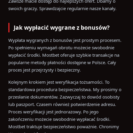
Zawsze macie dostęp do najlepszych ofert. Dbamy o
swoich graczy. Sprawdzajcie regularnie nasze kanały.
Jak wypłacić wygrane z bonusów?
Wypłata wygranych z bonusów jest prostym procesem.
Po spełnieniu wymagań obrotu możecie swobodnie
wypłacić środki. Mostbet oferuje szybkie transakcje na
popularne metody płatności dostępne w Polsce. Cały
proces jest przejrzysty i bezpieczny.
Kolejnym krokiem jest weryfikacja tożsamości. To
standardowa procedura bezpieczeństwa. My prosimy o
przesłanie dokumentów. Zazwyczaj to dowód osobisty
lub paszport. Czasem również potwierdzenie adresu.
Proces weryfikacji jest jednorazowy. Po jego
zakończeniu możecie swobodnie wypłacać środki.
Mostbet traktuje bezpieczeństwo poważnie. Chronimy