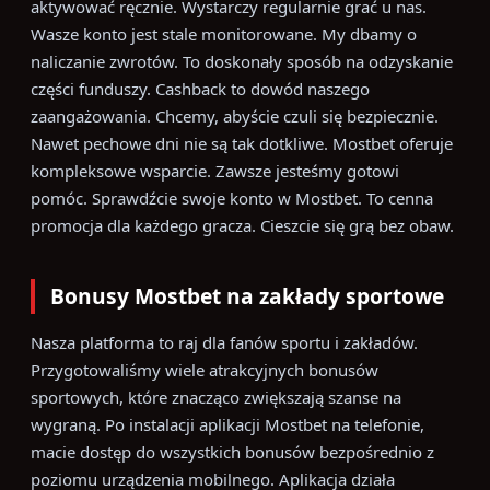
aktywować ręcznie. Wystarczy regularnie grać u nas.
Wasze konto jest stale monitorowane. My dbamy o
naliczanie zwrotów. To doskonały sposób na odzyskanie
części funduszy. Cashback to dowód naszego
zaangażowania. Chcemy, abyście czuli się bezpiecznie.
Nawet pechowe dni nie są tak dotkliwe. Mostbet oferuje
kompleksowe wsparcie. Zawsze jesteśmy gotowi
pomóc. Sprawdźcie swoje konto w Mostbet. To cenna
promocja dla każdego gracza. Cieszcie się grą bez obaw.
Bonusy Mostbet na zakłady sportowe
Nasza platforma to raj dla fanów sportu i zakładów.
Przygotowaliśmy wiele atrakcyjnych bonusów
sportowych, które znacząco zwiększają szanse na
wygraną. Po instalacji aplikacji Mostbet na telefonie,
macie dostęp do wszystkich bonusów bezpośrednio z
poziomu urządzenia mobilnego. Aplikacja działa