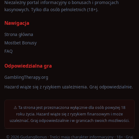
Niezależny portal informacyjny o bonusach i promocjach
kasynowych. Tylko dla osób pełnoletnich (18+).
Nawigacja
Strona główna
Mostbet Bonusy
FAQ
Odpowiedzialna gra
GamblingTherapy.org
Hazard wiąże się z ryzykiem uzależnienia. Graj odpowiedzialnie.
⚠️ Ta strona jest przeznaczona wyłącznie dla osób powyżej 18
roku życia. Hazard wiąże się z ryzykiem finansowym i może
uzależniać. Graj odpowiedzialnie i w granicach swoich możliwości.
© 2026 GudangBonus · Treści mają charakter informacyjny · 18+ · Graj