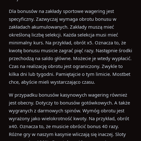
Dla bonusów na zakłady sportowe wagering jest
specyficzny. Zazwyczaj wymaga obrotu bonusu w
zakładach akumulowanych. Zakłady muszą mieć
określoną liczbę selekcji. Każda selekcja musi mieć
minimalny kurs. Na przykład, obrót x5. Oznacza to, że
kwotę bonusu musicie zagrać pięć razy. Następnie środki
przechodzą na saldo główne. Możecie je wtedy wypłacić.
Czas na realizację obrotu jest ograniczony. Zwykle to
kilka dni lub tygodni. Pamiętajcie o tym limicie. Mostbet
chce, abyście mieli wystarczająco czasu.
W przypadku bonusów kasynowych wagering również
jest obecny. Dotyczy to bonusów gotówkowych. A także
wygranych z darmowych spinów. Wymóg obrotu jest
wyrażony jako wielokrotność kwoty. Na przykład, obrót
x40. Oznacza to, że musicie obrócić bonus 40 razy.
Różne gry w naszym kasynie wliczają się inaczej. Sloty