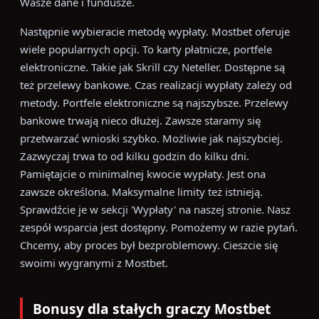
Wasze dane i fundusze.
Następnie wybieracie metodę wypłaty. Mostbet oferuje
wiele popularnych opcji. To karty płatnicze, portfele
elektroniczne. Takie jak Skrill czy Neteller. Dostępne są
też przelewy bankowe. Czas realizacji wypłaty zależy od
metody. Portfele elektroniczne są najszybsze. Przelewy
bankowe trwają nieco dłużej. Zawsze staramy się
przetwarzać wnioski szybko. Możliwie jak najszybciej.
Zazwyczaj trwa to od kilku godzin do kilku dni.
Pamiętajcie o minimalnej kwocie wypłaty. Jest ona
zawsze określona. Maksymalne limity też istnieją.
Sprawdźcie je w sekcji 'Wypłaty' na naszej stronie. Nasz
zespół wsparcia jest dostępny. Pomożemy w razie pytań.
Chcemy, aby proces był bezproblemowy. Cieszcie się
swoimi wygranymi z Mostbet.
Bonusy dla stałych graczy Mostbet