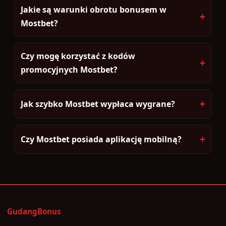
Jakie są warunki obrotu bonusem w
+
Mostbet?
Czy mogę korzystać z kodów
+
promocyjnych Mostbet?
+
Jak szybko Mostbet wypłaca wygrane?
+
Czy Mostbet posiada aplikację mobilną?
GudangBonus