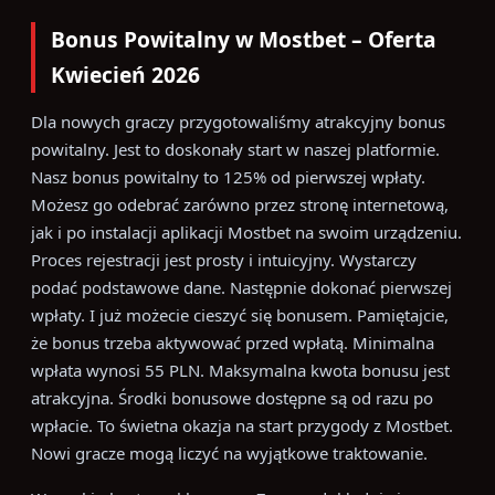
Bonus Powitalny w Mostbet – Oferta
Kwiecień 2026
Dla nowych graczy przygotowaliśmy atrakcyjny bonus
powitalny. Jest to doskonały start w naszej platformie.
Nasz bonus powitalny to 125% od pierwszej wpłaty.
Możesz go odebrać zarówno przez stronę internetową,
jak i po instalacji aplikacji Mostbet na swoim urządzeniu.
Proces rejestracji jest prosty i intuicyjny. Wystarczy
podać podstawowe dane. Następnie dokonać pierwszej
wpłaty. I już możecie cieszyć się bonusem. Pamiętajcie,
że bonus trzeba aktywować przed wpłatą. Minimalna
wpłata wynosi 55 PLN. Maksymalna kwota bonusu jest
atrakcyjna. Środki bonusowe dostępne są od razu po
wpłacie. To świetna okazja na start przygody z Mostbet.
Nowi gracze mogą liczyć na wyjątkowe traktowanie.