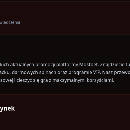
świadczenia
ch aktualnych promocji platformy Mostbet. Znajdziecie tu
acku, darmowych spinach oraz programie VIP. Nasz przew
owej i cieszyć się grą z maksymalnymi korzyściami.
rynek