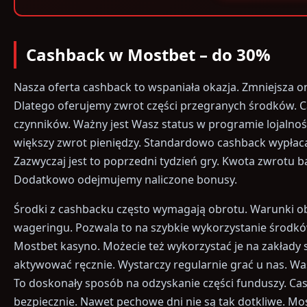
Cashback w Mostbet – do 30%
Nasza oferta cashback to wspaniała okazja. Zmniejsza 
Dlatego oferujemy zwrot części przegranych środków. 
czynników. Ważny jest Wasz status w programie lojalno
większy zwrot pieniędzy. Standardowo cashback wypłac
Zazwyczaj jest to poprzedni tydzień gry. Kwota zwrotu ba
Dodatkowo odejmujemy naliczone bonusy.
Środki z cashbacku często wymagają obrotu. Warunki ob
wageringu. Pozwala to na szybkie wykorzystanie środkó
Mostbet kasyno. Możecie też wykorzystać je na zakłady 
aktywować ręcznie. Wystarczy regularnie grać u nas. Wa
To doskonały sposób na odzyskanie części funduszy. Ca
bezpiecznie. Nawet pechowe dni nie są tak dotkliwe. M