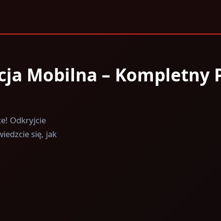
acja Mobilna – Kompletny
e! Odkryjcie
edzcie się, jak