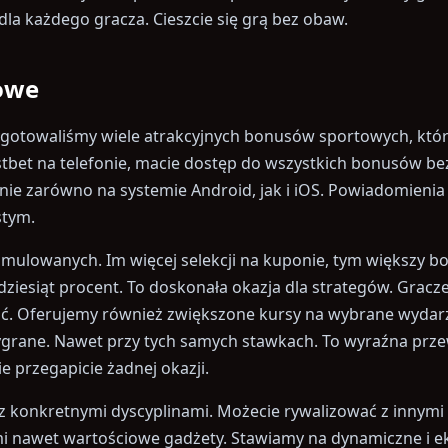
a każdego gracza. Cieszcie się grą bez obaw.
owe
rzygotowaliśmy wiele atrakcyjnych bonusów sportowych, któ
Mostbet na telefonie, macie dostęp do wszystkich bonusów b
nie zarówno na systemie Android, jak i iOS. Powiadomienia
stym.
mulowanych. Im więcej selekcji na kuponie, tym większy b
ziesiąt procent. To doskonała okazja dla strategów. Gracze
ść. Oferujemy również zwiększone kursy na wybrane wydarz
wygrane. Nawet przy tych samych stawkach. To wyraźna prz
 przegapicie żadnej okazji.
z konkretnymi dyscyplinami. Możecie rywalizować z innymi
 nawet wartościowe gadżety. Stawiamy na dynamiczne i e