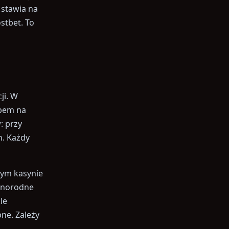
stawia na
stbet. To
ji. W
obem na
: przy
h. Każdy
zym kasynie
óżnorodne
le
ne. Zależy