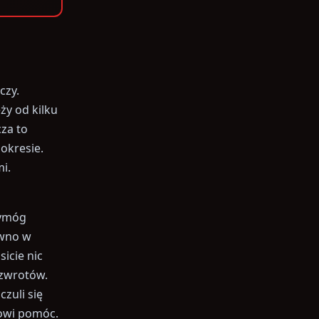
czy.
y od kilku
za to
okresie.
i.
wymóg
ówno w
icie nic
 zwrotów.
zuli się
towi pomóc.