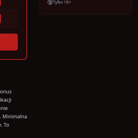
🔞
Tylko 18+
bonus
kacji
pnie
ą. Minimalna
. To