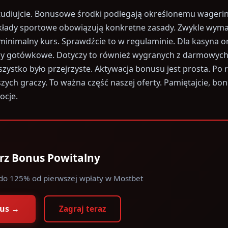
tudiujcie. Bonusowe środki podlegają określonemu wageri
 zakłady sportowe obowiązują konkretne zasady. Zwykle wy
inimalny kurs. Sprawdźcie to w regulaminie. Dla kasyna o
y gotówkowe. Dotyczy to również wygranych z darmowych
stko było przejrzyste. Aktywacja bonusu jest prosta. Po re
ych graczy. To ważna część naszej oferty. Pamiętajcie, bo
ocje.
rz Bonus Powitalny
z do 125% od pierwszej wpłaty w Mostbet
nus →
Zagraj teraz