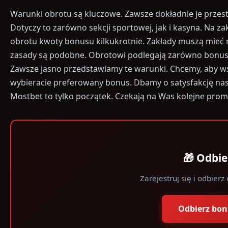
Warunki obrotu są kluczowe. Zawsze dokładnie je przes
Dotyczy to zarówno sekcji sportowej, jak i kasyna. Na
obrotu kwoty bonusu kilkukrotnie. Zakłady muszą mieć m
zasady są podobne. Obrotowi podlegają zarówno bonus
Zawsze jasno przedstawiamy te warunki. Chcemy, aby wszy
wybieracie preferowany bonus. Dbamy o satysfakcję nasz
Mostbet to tylko początek. Czekają na Was kolejne prom
🎁 Odbie
Zarejestruj się i odbier
Odbierz bo