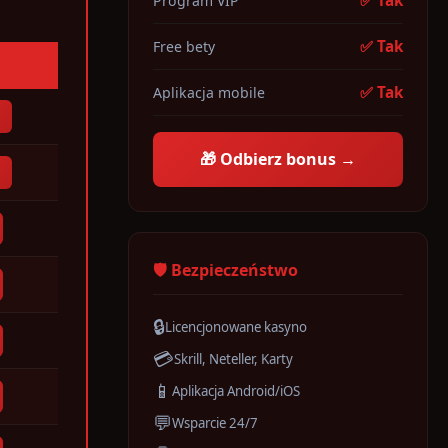
✅ Tak
Program VIP
✅ Tak
Free bety
✅ Tak
Aplikacja mobile
🎁 Odbierz bonus →
🛡️ Bezpieczeństwo
🔒
Licencjonowane kasyno
💳
Skrill, Neteller, Karty
📱
Aplikacja Android/iOS
💬
Wsparcie 24/7