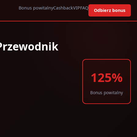
Bonus powitalny
Cashback
VIP
FAQ
Odbierz bonus
 Przewodnik
125%
Bonus powitalny