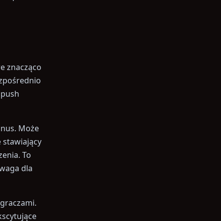
re znacząco
ezpośrednio
 push
onus. Może
 stawiający
enia. To
ewaga dla
 graczami.
kscytujące