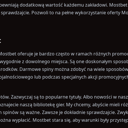
apewniają dodatkową wartość każdemu zakładowi. Mostbet 
e sprawdzajcie. Pozwoli to na pełne wykorzystanie oferty Mo
t
ostbet oferuje je bardzo często w ramach różnych promoc
ów wygodnie z dowolnego miejsca. Są one doskonałym spos
 środków. Darmowe spiny można zdobyć na wiele sposobów
lojalnościowego lub podczas specjalnych akcji promocyjnyc
tów. Zazwyczaj są to popularne tytuły. Albo nowości w nas
oznajecie naszą bibliotekę gier. My chcemy, abyście mieli r
spinów są ważne. Zawsze je dokładnie sprawdzajcie. Zwyk
a wypłacić. Mostbet stara się, aby warunki były przystęp