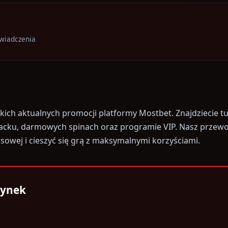
świadczenia
ch aktualnych promocji platformy Mostbet. Znajdziecie tu
acku, darmowych spinach oraz programie VIP. Nasz przew
owej i cieszyć się grą z maksymalnymi korzyściami.
rynek