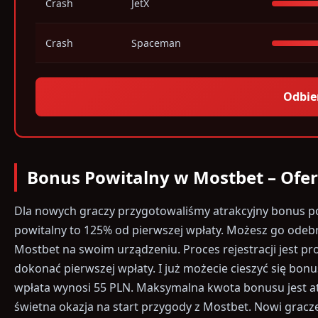
Crash
JetX
Crash
Spaceman
Odbie
Bonus Powitalny w Mostbet – Ofer
Dla nowych graczy przygotowaliśmy atrakcyjny bonus pow
powitalny to 125% od pierwszej wpłaty. Możesz go odebrać
Mostbet na swoim urządzeniu. Proces rejestracji jest pr
dokonać pierwszej wpłaty. I już możecie cieszyć się bo
wpłata wynosi 55 PLN. Maksymalna kwota bonusu jest at
świetna okazja na start przygody z Mostbet. Nowi gracz