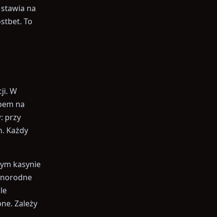
stawia na
stbet. To
ji. W
obem na
: przy
h. Każdy
zym kasynie
óżnorodne
le
ne. Zależy