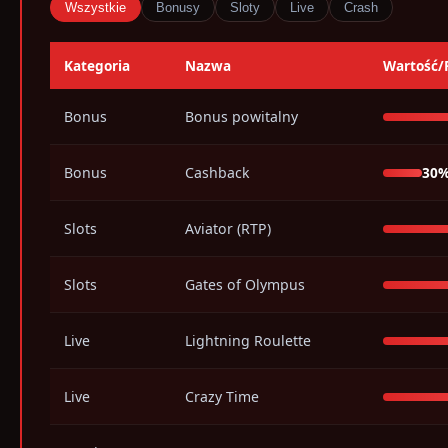
Wszystkie
Bonusy
Sloty
Live
Crash
Kategoria
Nazwa
Wartość/
Bonus
Bonus powitalny
Bonus
Cashback
30
Slots
Aviator (RTP)
Slots
Gates of Olympus
Live
Lightning Roulette
Live
Crazy Time