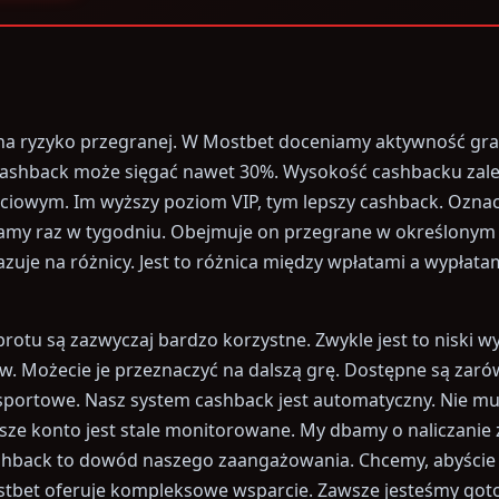
ona ryzyko przegranej. W Mostbet doceniamy aktywność gra
Cashback może sięgać nawet 30%. Wysokość cashbacku zależ
ściowym. Im wyższy poziom VIP, tym lepszy cashback. Oznac
amy raz w tygodniu. Obejmuje on przegrane w określonym 
zuje na różnicy. Jest to różnica między wpłatami a wypłatam
rotu są zazwyczaj bardzo korzystne. Zwykle jest to niski 
w. Możecie je przeznaczyć na dalszą grę. Dostępne są zar
sportowe. Nasz system cashback jest automatyczny. Nie mus
sze konto jest stale monitorowane. My dbamy o naliczanie
shback to dowód naszego zaangażowania. Chcemy, abyście c
ostbet oferuje kompleksowe wsparcie. Zawsze jesteśmy go