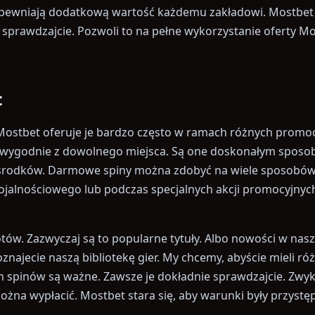
apewniają dodatkową wartość każdemu zakładowi. Mostbet 
e sprawdzajcie. Pozwoli to na pełne wykorzystanie oferty Mo
t
ostbet oferuje je bardzo często w ramach różnych promoc
ów wygodnie z dowolnego miejsca. Są one doskonałym spos
 środków. Darmowe spiny można zdobyć na wiele sposobów
lojalnościowego lub podczas specjalnych akcji promocyjnyc
tów. Zazwyczaj są to popularne tytuły. Albo nowości w nas
oznajecie naszą bibliotekę gier. My chcemy, abyście mieli r
spinów są ważne. Zawsze je dokładnie sprawdzajcie. Zwyk
a wypłacić. Mostbet stara się, aby warunki były przystęp