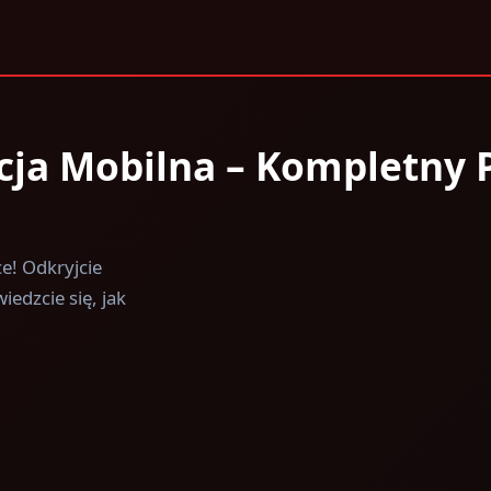
acja Mobilna – Kompletny
e! Odkryjcie
edzcie się, jak