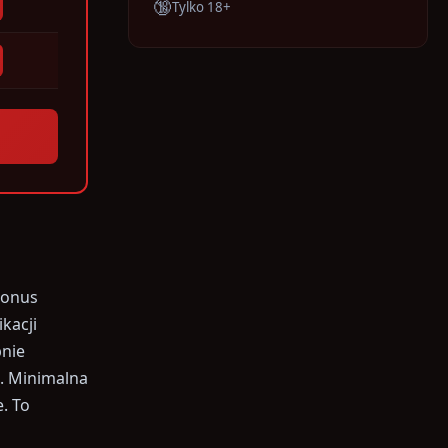
🔞
Tylko 18+
bonus
kacji
pnie
ą. Minimalna
. To