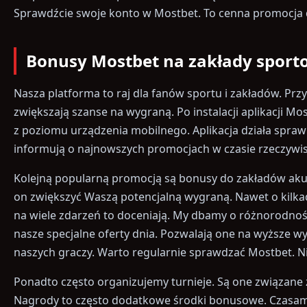
Sprawdźcie swoje konto w Mostbet. To cenna promocja dl
Bonusy Mostbet na zakłady sport
Nasza platforma to raj dla fanów sportu i zakładów. P
zwiększają szanse na wygraną. Po instalacji aplikacji 
z poziomu urządzenia mobilnego. Aplikacja działa spraw
informują o najnowszych promocjach w czasie rzeczywi
Kolejną popularną promocją są bonusy do zakładów aku
on zwiększyć Waszą potencjalną wygraną. Nawet o kilkad
na wiele zdarzeń to doceniają. My dbamy o różnorodno
nasze specjalne oferty dnia. Pozwalają one na wyższe 
naszych graczy. Warto regularnie sprawdzać Mostbet. Nie
Ponadto często organizujemy turnieje. Są one związane 
Nagrody to często dodatkowe środki bonusowe. Czasami