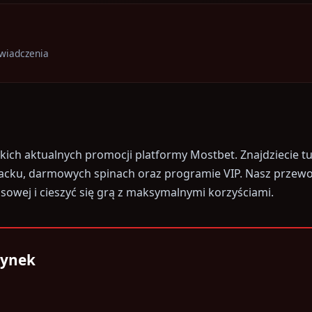
świadczenia
ch aktualnych promocji platformy Mostbet. Znajdziecie tu
acku, darmowych spinach oraz programie VIP. Nasz przew
owej i cieszyć się grą z maksymalnymi korzyściami.
rynek