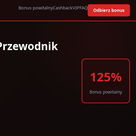
Bonus powitalny
Cashback
VIP
FAQ
Odbierz bonus
 Przewodnik
125%
Bonus powitalny