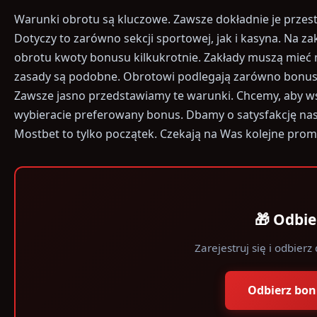
Warunki obrotu są kluczowe. Zawsze dokładnie je przes
Dotyczy to zarówno sekcji sportowej, jak i kasyna. Na
obrotu kwoty bonusu kilkukrotnie. Zakłady muszą mieć m
zasady są podobne. Obrotowi podlegają zarówno bonus
Zawsze jasno przedstawiamy te warunki. Chcemy, aby wszy
wybieracie preferowany bonus. Dbamy o satysfakcję nasz
Mostbet to tylko początek. Czekają na Was kolejne prom
🎁 Odbie
Zarejestruj się i odbier
Odbierz bo