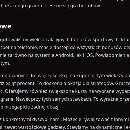
a każdego gracza. Cieszcie się grą bez obaw.
owe
rzygotowaliśmy wiele atrakcyjnych bonusów sportowych, któ
Mostbet na telefonie, macie dostęp do wszystkich bonusów b
nie zarówno na systemie Android, jak i iOS. Powiadomienia
stym.
mulowanych. Im więcej selekcji na kuponie, tym większy b
ziesiąt procent. To doskonała okazja dla strategów. Gracze
ść. Oferujemy również zwiększone kursy na wybrane wydarz
wygrane. Nawet przy tych samych stawkach. To wyraźna prz
 przegapicie żadnej okazji.
z konkretnymi dyscyplinami. Możecie rywalizować z innymi
 nawet wartościowe gadżety. Stawiamy na dynamiczne i e