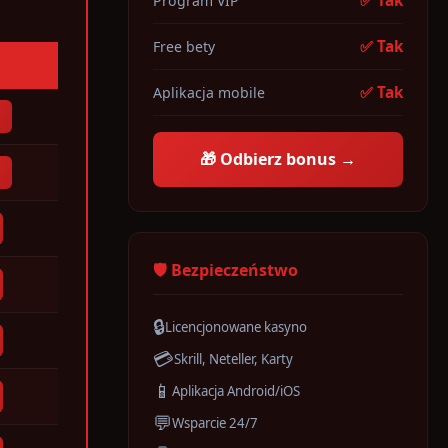
✅ Tak
Program VIP
✅ Tak
Free bety
✅ Tak
Aplikacja mobile
🎁 Odbierz bonus →
🛡️ Bezpieczeństwo
🔒
Licencjonowane kasyno
💳
Skrill, Neteller, Karty
📱
Aplikacja Android/iOS
💬
Wsparcie 24/7