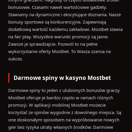
bonusowe. Czasami nawet wartościowe gadżety.
Stawiamy na dynamiczne i ekscytujące doznania. Nasze
bonusy sportowe są konkurencyjne. Zapewniają
dodatkową wartość każdemu zakładowi. Mostbet stawia
na fair play. Wszystkie warunki promocji są jasne.
Zawsze je sprawdzajcie. Pozwoli to na pełne
wykorzystanie oferty Mostbet. To Wasza szansa na
sukces.
Darmowe spiny w kasyno Mostbet
Darmowe spiny to jeden z ulubionych bonusów graczy.
Mostbet oferuje je bardzo często w ramach różnych
promocji. W aplikacji mobilnej Mostbet możecie
korzystać ze spinów wygodnie z dowolnego miejsca. Są
one doskonałym sposobem na wypróbowanie nowych
gier bez ryzyka utraty własnych środków. Darmowe