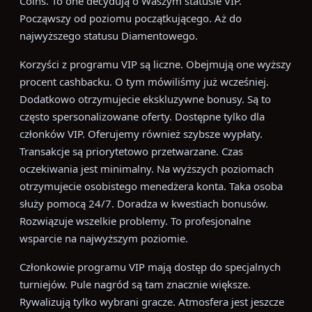
Coins. To one decydują o Waszym statusie VIP.
Począwszy od poziomu początkującego. Aż do
najwyższego statusu Diamentowego.
Korzyści z programu VIP są liczne. Obejmują one wyższy
procent cashbacku. O tym mówiliśmy już wcześniej.
Dodatkowo otrzymujecie ekskluzywne bonusy. Są to
często spersonalizowane oferty. Dostępne tylko dla
członków VIP. Oferujemy również szybsze wypłaty.
Transakcje są priorytetowo przetwarzane. Czas
oczekiwania jest minimalny. Na wyższych poziomach
otrzymujecie osobistego menedżera konta. Taka osoba
służy pomocą 24/7. Doradza w kwestiach bonusów.
Rozwiązuje wszelkie problemy. To profesjonalne
wsparcie na najwyższym poziomie.
Członkowie programu VIP mają dostęp do specjalnych
turniejów. Pule nagród są tam znacznie większe.
Rywalizują tylko wybrani gracze. Atmosfera jest jeszcze