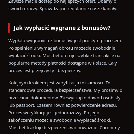
Zawsze macie dostęp do najlepszych ofert. Dbamy o
swoich graczy. Sprawdzajcie regularnie nasze kanały.
Jak wypłacić wygrane z bonusów?
Wypłata wygranych z bonusów jest prostym procesem.
Po spełnieniu wymagań obrotu możecie swobodnie
wypłacić środki. Mostbet oferuje szybkie transakcje na
popularne metody płatności dostępne w Polsce. Cały
proces jest przejrzysty i bezpieczny.
Kolejnym krokiem jest weryfikacja tożsamości. To
standardowa procedura bezpieczeństwa. My prosimy o
przesłanie dokumentów. Zazwyczaj to dowód osobisty
lub paszport. Czasem również potwierdzenie adresu.
Proces weryfikacji jest jednorazowy. Po jego
zakończeniu możecie swobodnie wypłacać środki.
Mostbet traktuje bezpieczeństwo poważnie. Chronimy