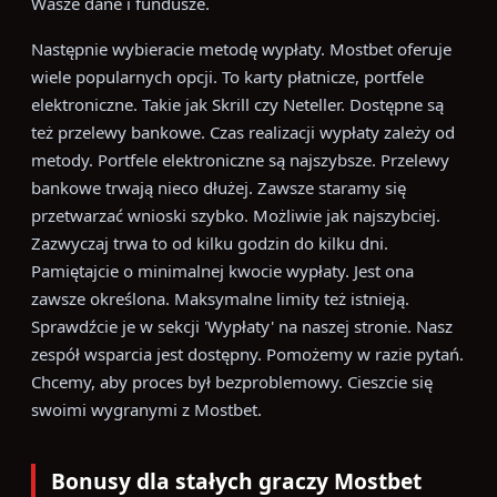
Wasze dane i fundusze.
Następnie wybieracie metodę wypłaty. Mostbet oferuje
wiele popularnych opcji. To karty płatnicze, portfele
elektroniczne. Takie jak Skrill czy Neteller. Dostępne są
też przelewy bankowe. Czas realizacji wypłaty zależy od
metody. Portfele elektroniczne są najszybsze. Przelewy
bankowe trwają nieco dłużej. Zawsze staramy się
przetwarzać wnioski szybko. Możliwie jak najszybciej.
Zazwyczaj trwa to od kilku godzin do kilku dni.
Pamiętajcie o minimalnej kwocie wypłaty. Jest ona
zawsze określona. Maksymalne limity też istnieją.
Sprawdźcie je w sekcji 'Wypłaty' na naszej stronie. Nasz
zespół wsparcia jest dostępny. Pomożemy w razie pytań.
Chcemy, aby proces był bezproblemowy. Cieszcie się
swoimi wygranymi z Mostbet.
Bonusy dla stałych graczy Mostbet