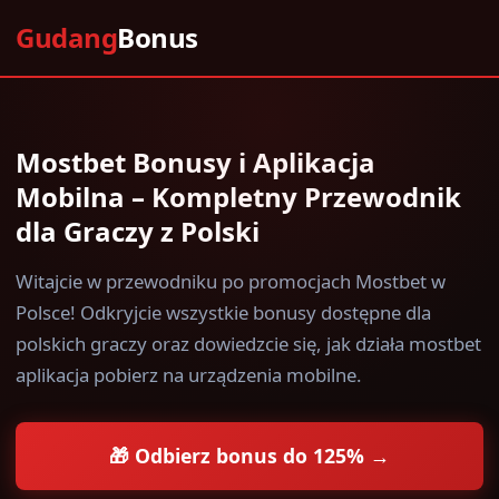
Gudang
Bonus
Mostbet Bonusy i Aplikacja
Mobilna – Kompletny Przewodnik
dla Graczy z Polski
Witajcie w przewodniku po promocjach Mostbet w
Polsce! Odkryjcie wszystkie bonusy dostępne dla
polskich graczy oraz dowiedzcie się, jak działa mostbet
aplikacja pobierz na urządzenia mobilne.
🎁 Odbierz bonus do 125% →