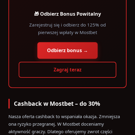
🎁 Odbierz Bonus Powitalny
Zarejestruj się i odbierz do 125% od
pierwszej wpłaty w Mostbet
Odbierz bonus →
Zagraj teraz
Cashback w Mostbet – do 30%
Nasza oferta cashback to wspaniała okazja. Zmniejsza
ona ryzyko przegranej. W Mostbet doceniamy
aktywność graczy. Dlatego oferujemy zwrot części