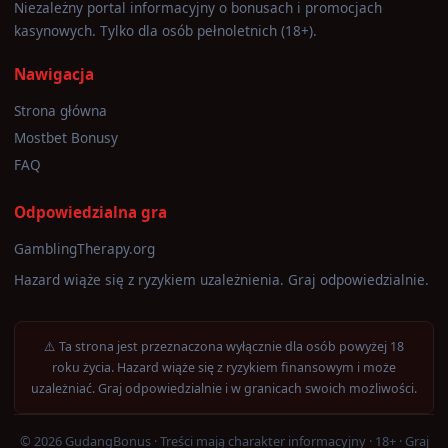
Niezależny portal informacyjny o bonusach i promocjach
kasynowych. Tylko dla osób pełnoletnich (18+).
Nawigacja
Strona główna
Mostbet Bonusy
FAQ
Odpowiedzialna gra
GamblingTherapy.org
Hazard wiąże się z ryzykiem uzależnienia. Graj odpowiedzialnie.
⚠️ Ta strona jest przeznaczona wyłącznie dla osób powyżej 18
roku życia. Hazard wiąże się z ryzykiem finansowym i może
uzależniać. Graj odpowiedzialnie i w granicach swoich możliwości.
© 2026 GudangBonus · Treści mają charakter informacyjny · 18+ · Graj