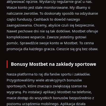
aktywować ręcznie. Wystarczy regularnie grać u nas.
Wasze konto jest stale monitorowane. My dbamy o
naliczanie zwrotów. To doskonały sposób na odzyskanie
części funduszy. Cashback to dowód naszego
zaangażowania. Chcemy, abyście czuli się bezpiecznie.
Nawet pechowe dni nie są tak dotkliwe. Mostbet oferuje
kompleksowe wsparcie. Zawsze jesteśmy gotowi
pomóc. Sprawdźcie swoje konto w Mostbet. To cenna
promocja dla każdego gracza. Cieszcie się grą bez obaw.
Bonusy Mostbet na zakłady sportowe
Nasza platforma to raj dla fanów sportu i zakładów.
Przygotowaliśmy wiele atrakcyjnych bonusów
sportowych, które znacząco zwiększają szanse na
wygraną. Po instalacji aplikacji Mostbet na telefonie,
macie dostęp do wszystkich bonusów bezpośrednio z
poziomu urządzenia mobilnego. Aplikacja działa