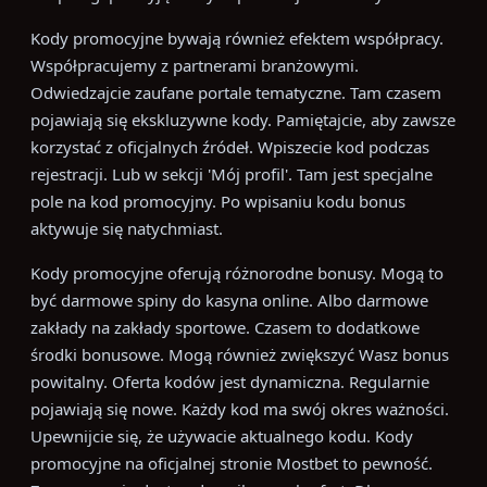
Kody promocyjne bywają również efektem współpracy.
Współpracujemy z partnerami branżowymi.
Odwiedzajcie zaufane portale tematyczne. Tam czasem
pojawiają się ekskluzywne kody. Pamiętajcie, aby zawsze
korzystać z oficjalnych źródeł. Wpiszecie kod podczas
rejestracji. Lub w sekcji 'Mój profil'. Tam jest specjalne
pole na kod promocyjny. Po wpisaniu kodu bonus
aktywuje się natychmiast.
Kody promocyjne oferują różnorodne bonusy. Mogą to
być darmowe spiny do kasyna online. Albo darmowe
zakłady na zakłady sportowe. Czasem to dodatkowe
środki bonusowe. Mogą również zwiększyć Wasz bonus
powitalny. Oferta kodów jest dynamiczna. Regularnie
pojawiają się nowe. Każdy kod ma swój okres ważności.
Upewnijcie się, że używacie aktualnego kodu. Kody
promocyjne na oficjalnej stronie Mostbet to pewność.