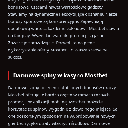
bonusowe. Czasami nawet wartościowe gadżety.
Stawiamy na dynamiczne i ekscytujące doznania. Nasze
bonusy sportowe są konkurencyjne. Zapewniają
dodatkową wartość każdemu zakładowi. Mostbet stawia
na fair play. Wszystkie warunki promocji są jasne.
Zawsze je sprawdzajcie. Pozwoli to na pełne
wykorzystanie oferty Mostbet. To Wasza szansa na
sukces.
Darmowe spiny w kasyno Mostbet
Darmowe spiny to jeden z ulubionych bonusów graczy.
Mostbet oferuje je bardzo często w ramach różnych
promocji. W aplikacji mobilnej Mostbet możecie
korzystać ze spinów wygodnie z dowolnego miejsca. Są
one doskonałym sposobem na wypróbowanie nowych
gier bez ryzyka utraty własnych środków. Darmowe