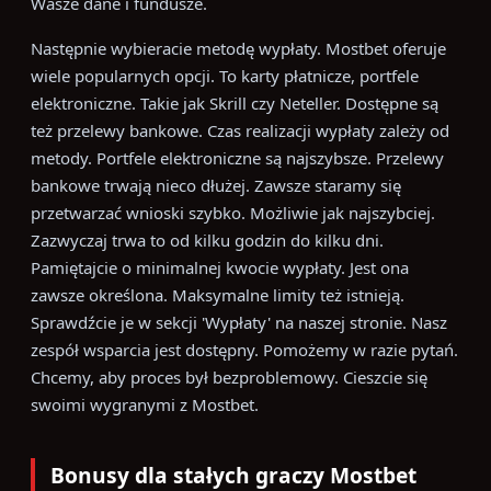
Wasze dane i fundusze.
Następnie wybieracie metodę wypłaty. Mostbet oferuje
wiele popularnych opcji. To karty płatnicze, portfele
elektroniczne. Takie jak Skrill czy Neteller. Dostępne są
też przelewy bankowe. Czas realizacji wypłaty zależy od
metody. Portfele elektroniczne są najszybsze. Przelewy
bankowe trwają nieco dłużej. Zawsze staramy się
przetwarzać wnioski szybko. Możliwie jak najszybciej.
Zazwyczaj trwa to od kilku godzin do kilku dni.
Pamiętajcie o minimalnej kwocie wypłaty. Jest ona
zawsze określona. Maksymalne limity też istnieją.
Sprawdźcie je w sekcji 'Wypłaty' na naszej stronie. Nasz
zespół wsparcia jest dostępny. Pomożemy w razie pytań.
Chcemy, aby proces był bezproblemowy. Cieszcie się
swoimi wygranymi z Mostbet.
Bonusy dla stałych graczy Mostbet