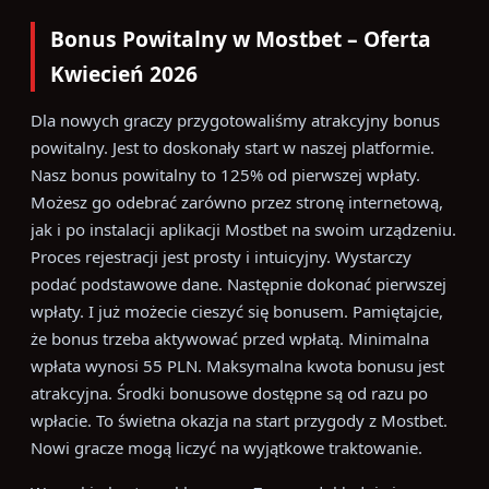
Bonus Powitalny w Mostbet – Oferta
Kwiecień 2026
Dla nowych graczy przygotowaliśmy atrakcyjny bonus
powitalny. Jest to doskonały start w naszej platformie.
Nasz bonus powitalny to 125% od pierwszej wpłaty.
Możesz go odebrać zarówno przez stronę internetową,
jak i po instalacji aplikacji Mostbet na swoim urządzeniu.
Proces rejestracji jest prosty i intuicyjny. Wystarczy
podać podstawowe dane. Następnie dokonać pierwszej
wpłaty. I już możecie cieszyć się bonusem. Pamiętajcie,
że bonus trzeba aktywować przed wpłatą. Minimalna
wpłata wynosi 55 PLN. Maksymalna kwota bonusu jest
atrakcyjna. Środki bonusowe dostępne są od razu po
wpłacie. To świetna okazja na start przygody z Mostbet.
Nowi gracze mogą liczyć na wyjątkowe traktowanie.