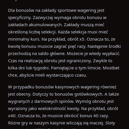
Dla bonusów na zakłady sportowe wagering jest
specyficzny. Zazwyczaj wymaga obrotu bonusu w
zakładach akumulowanych. Zakłady muszą mieć
określoną liczbę selekcji. Każda selekcja musi mieć
minimalny kurs. Na przykład, obrót x5. Oznacza to, że
kwotę bonusu musicie zagrać pięć razy. Następnie środki
przechodzą na saldo główne. Możecie je wtedy wypłacić.
Czas na realizację obrotu jest ograniczony. Zwykle to
kilka dni lub tygodni. Pamiętajcie o tym limicie. Mostbet
chce, abyście mieli wystarczająco czasu.
W przypadku bonusów kasynowych wagering również
jest obecny. Dotyczy to bonusów gotówkowych. A także
wygranych z darmowych spinów. Wymóg obrotu jest
wyrażony jako wielokrotność kwoty. Na przykład, obrót
x40. Oznacza to, że musicie obrócić bonus 40 razy.
Różne gry w naszym kasynie wliczają się inaczej. Sloty