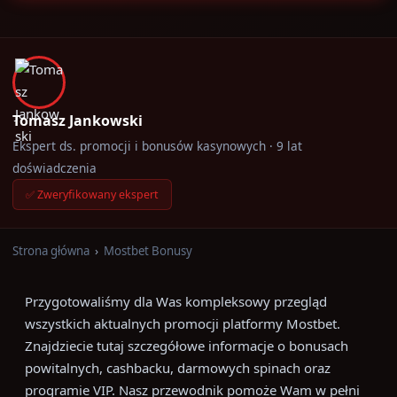
Tomasz Jankowski
Ekspert ds. promocji i bonusów kasynowych · 9 lat
doświadczenia
✅ Zweryfikowany ekspert
Strona główna
›
Mostbet Bonusy
Przygotowaliśmy dla Was kompleksowy przegląd
wszystkich aktualnych promocji platformy Mostbet.
Znajdziecie tutaj szczegółowe informacje o bonusach
powitalnych, cashbacku, darmowych spinach oraz
programie VIP. Nasz przewodnik pomoże Wam w pełni