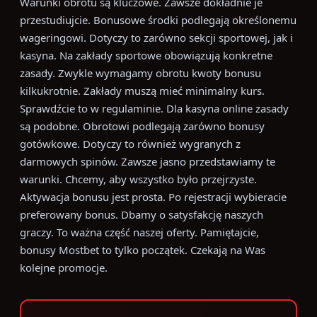
Warunki obrotu są kluczowe. Zawsze dokładnie je
przestudiujcie. Bonusowe środki podlegają określonemu
wageringowi. Dotyczy to zarówno sekcji sportowej, jak i
kasyna. Na zakłady sportowe obowiązują konkretne
zasady. Zwykle wymagamy obrotu kwoty bonusu
kilkukrotnie. Zakłady muszą mieć minimalny kurs.
Sprawdźcie to w regulaminie. Dla kasyna online zasady
są podobne. Obrotowi podlegają zarówno bonusy
gotówkowe. Dotyczy to również wygranych z
darmowych spinów. Zawsze jasno przedstawiamy te
warunki. Chcemy, aby wszystko było przejrzyste.
Aktywacja bonusu jest prosta. Po rejestracji wybieracie
preferowany bonus. Dbamy o satysfakcję naszych
graczy. To ważna część naszej oferty. Pamiętajcie,
bonusy Mostbet to tylko początek. Czekają na Was
kolejne promocje.