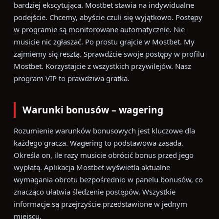
bardziej ekscytująca. Mostbet stawia na indywidualne
podejście. Chcemy, abyście czuli się wyjątkowo. Postępy
w programie są monitorowane automatycznie. Nie
musicie nic zgłaszać. Po prostu grajcie w Mostbet. My
zajmiemy się resztą. Sprawdźcie swoje postępy w profilu
Mostbet. Korzystajcie z wszystkich przywilejów. Nasz
program VIP to prawdziwa gratka.
Warunki bonusów – wagering
Rozumienie warunków bonusowych jest kluczowe dla
każdego gracza. Wagering to podstawowa zasada.
Określa on, ile razy musicie obrócić bonus przed jego
wypłatą. Aplikacja Mostbet wyświetla aktualne
wymagania obrotu bezpośrednio w panelu bonusów, co
znacząco ułatwia śledzenie postępów. Wszystkie
informacje są przejrzyście przedstawione w jednym
miejscu.