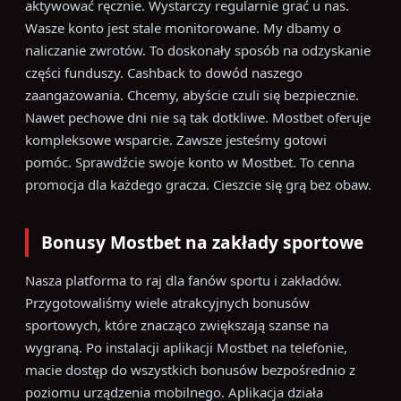
aktywować ręcznie. Wystarczy regularnie grać u nas.
Wasze konto jest stale monitorowane. My dbamy o
naliczanie zwrotów. To doskonały sposób na odzyskanie
części funduszy. Cashback to dowód naszego
zaangażowania. Chcemy, abyście czuli się bezpiecznie.
Nawet pechowe dni nie są tak dotkliwe. Mostbet oferuje
kompleksowe wsparcie. Zawsze jesteśmy gotowi
pomóc. Sprawdźcie swoje konto w Mostbet. To cenna
promocja dla każdego gracza. Cieszcie się grą bez obaw.
Bonusy Mostbet na zakłady sportowe
Nasza platforma to raj dla fanów sportu i zakładów.
Przygotowaliśmy wiele atrakcyjnych bonusów
sportowych, które znacząco zwiększają szanse na
wygraną. Po instalacji aplikacji Mostbet na telefonie,
macie dostęp do wszystkich bonusów bezpośrednio z
poziomu urządzenia mobilnego. Aplikacja działa