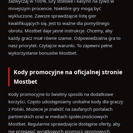
zazwyczaj w 100%. Gry stołowe i kasyno na żywo w
mniejszym procencie. Niektóre gry mogą być
wykluczone. Zawsze sprawdzajcie listę gier
kwalifikujących się. Jest to ważne dla pomyślnego
obrotu. Mostbet daje jasne instrukcje. Chcemy, aby
każdy gracz miał równe szanse. Odpowiedzialna gra to
nasz priorytet. Czytajcie warunki. To zapewni pełne
wykorzystanie bonusów Mostbet.
Kody promocyjne na oficjalnej stronie
Mostbet
Kody promocyjne to świetny sposób na dodatkowe
korzyści. Często udostępniamy unikalne kody dla graczy
z Polski. Możecie je znaleźć na zaufanych portalach
partnerskich oraz w mediach społecznościowych
Mostbet. Regularnie sprawdzajcie dostępne oferty, aby
nie przegapić wyjątkowych promocji sezonowych.