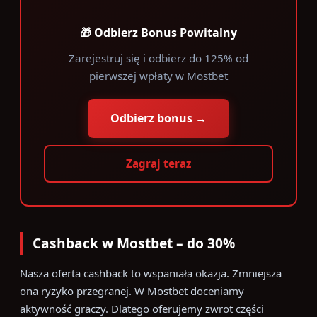
🎁 Odbierz Bonus Powitalny
Zarejestruj się i odbierz do 125% od
pierwszej wpłaty w Mostbet
Odbierz bonus →
Zagraj teraz
Cashback w Mostbet – do 30%
Nasza oferta cashback to wspaniała okazja. Zmniejsza
ona ryzyko przegranej. W Mostbet doceniamy
aktywność graczy. Dlatego oferujemy zwrot części