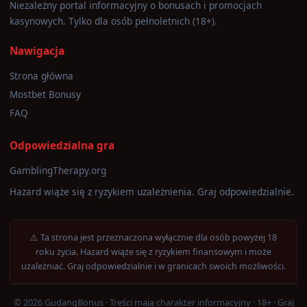
Niezależny portal informacyjny o bonusach i promocjach
kasynowych. Tylko dla osób pełnoletnich (18+).
Nawigacja
Strona główna
Mostbet Bonusy
FAQ
Odpowiedzialna gra
GamblingTherapy.org
Hazard wiąże się z ryzykiem uzależnienia. Graj odpowiedzialnie.
⚠️ Ta strona jest przeznaczona wyłącznie dla osób powyżej 18
roku życia. Hazard wiąże się z ryzykiem finansowym i może
uzależniać. Graj odpowiedzialnie i w granicach swoich możliwości.
© 2026 GudangBonus · Treści mają charakter informacyjny · 18+ · Graj