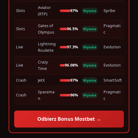
Aviator
Slots
97%
Spribe
Wysoka
(RTP)
Gates of
Pragmati
Slots
96.5%
Wysoka
Olympus
c
Lightning
Live
97.3%
Evolution
Wysoka
Roulette
Crazy
Live
96.08%
Evolution
Wysoka
Time
Crash
JetX
97%
SmartSoft
Wysoka
Spacema
Pragmati
Crash
96%
Wysoka
n
c
Odbierz Bonus Mostbet →