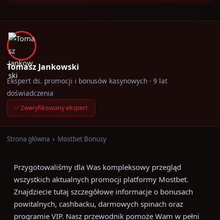
Tomasz Jankowski
Ekspert ds. promocji i bonusów kasynowych · 9 lat
doświadczenia
✅ Zweryfikowany ekspert
Strona główna
›
Mostbet Bonusy
Przygotowaliśmy dla Was kompleksowy przegląd
wszystkich aktualnych promocji platformy Mostbet.
Znajdziecie tutaj szczegółowe informacje o bonusach
powitalnych, cashbacku, darmowych spinach oraz
programie VIP. Nasz przewodnik pomoże Wam w pełni