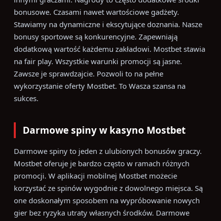
bonusowe. Czasami nawet wartościowe gadżety.
Stawiamy na dynamiczne i ekscytujące doznania. Nasze
bonusy sportowe są konkurencyjne. Zapewniają
dodatkową wartość każdemu zakładowi. Mostbet stawia
na fair play. Wszystkie warunki promocji są jasne.
Zawsze je sprawdzajcie. Pozwoli to na pełne
wykorzystanie oferty Mostbet. To Wasza szansa na
sukces.
Darmowe spiny w kasyno Mostbet
Darmowe spiny to jeden z ulubionych bonusów graczy.
Mostbet oferuje je bardzo często w ramach różnych
promocji. W aplikacji mobilnej Mostbet możecie
korzystać ze spinów wygodnie z dowolnego miejsca. Są
one doskonałym sposobem na wypróbowanie nowych
gier bez ryzyka utraty własnych środków. Darmowe