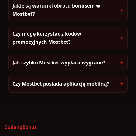
Jakie są warunki obrotu bonusem w
+
Mostbet?
Czy mogę korzystać z kodów
+
promocyjnych Mostbet?
+
Jak szybko Mostbet wypłaca wygrane?
+
Czy Mostbet posiada aplikację mobilną?
GudangBonus