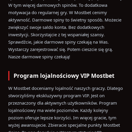
W tym więcej darmowych spinów. To dodatkowa
motywacja do regularnej gry. W Mostbet cenimy
aktywność. Darmowe spiny to świetny sposób. Możecie
zwiększyć swoje saldo konta. Bez dodatkowych
inwestycji. Skorzystajcie z tej wspaniałej szansy.
Sprawdźcie, jakie darmowe spiny czekają na Was.
Wystarczy zarejestrować się. Potem cieszcie się grą.
Nasze darmowe spiny czekają!
Program lojalnościowy VIP Mostbet
W Mostbet doceniamy lojalność naszych graczy. Dlatego
stworzyliśmy ekskluzywny program VIP. Jest on
przeznaczony dla aktywnych użytkowników. Program
lojalnościowy ma wiele poziomów. Każdy kolejny
poziom oferuje lepsze korzyści. Im więcej gracie, tym
wyżej awansujecie. Zbieracie specjalne punkty Mostbet