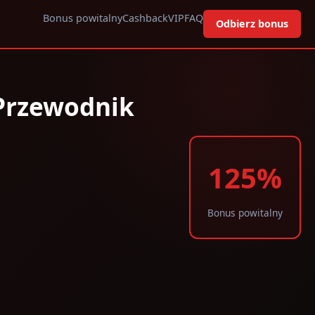
Bonus powitalny
Cashback
VIP
FAQ
Odbierz bonus
 Przewodnik
125%
Bonus powitalny