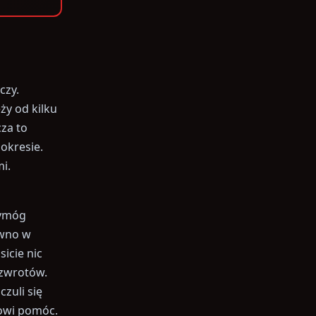
czy.
y od kilku
za to
okresie.
i.
wymóg
ówno w
icie nic
 zwrotów.
zuli się
towi pomóc.