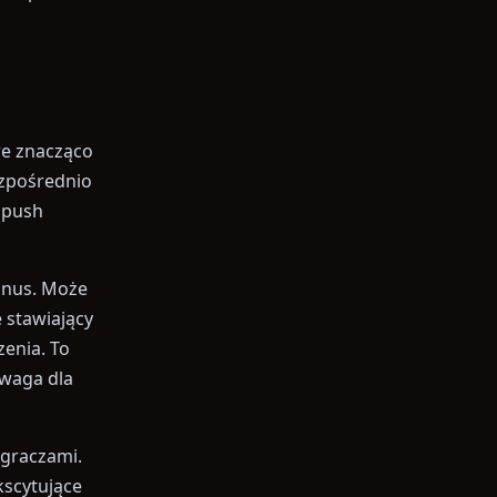
re znacząco
ezpośrednio
 push
onus. Może
 stawiający
enia. To
ewaga dla
 graczami.
kscytujące