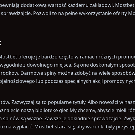
apewniają dodatkową wartość każdemu zakładowi. Mostbet 
e sprawdzajcie. Pozwoli to na pełne wykorzystanie oferty Mo
t
ostbet oferuje je bardzo często w ramach różnych promoc
ów wygodnie z dowolnego miejsca. Są one doskonałym spos
 środków. Darmowe spiny można zdobyć na wiele sposobów
lojalnościowego lub podczas specjalnych akcji promocyjnyc
tów. Zazwyczaj są to popularne tytuły. Albo nowości w nas
oznajecie naszą bibliotekę gier. My chcemy, abyście mieli r
spinów są ważne. Zawsze je dokładnie sprawdzajcie. Zwyk
a wypłacić. Mostbet stara się, aby warunki były przystęp