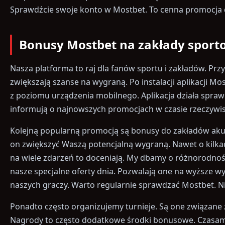
Sprawdźcie swoje konto w Mostbet. To cenna promocja dl
Bonusy Mostbet na zakłady sport
Nasza platforma to raj dla fanów sportu i zakładów. P
zwiększają szanse na wygraną. Po instalacji aplikacji 
z poziomu urządzenia mobilnego. Aplikacja działa spraw
informują o najnowszych promocjach w czasie rzeczywi
Kolejną popularną promocją są bonusy do zakładów aku
on zwiększyć Waszą potencjalną wygraną. Nawet o kilkad
na wiele zdarzeń to doceniają. My dbamy o różnorodno
nasze specjalne oferty dnia. Pozwalają one na wyższe 
naszych graczy. Warto regularnie sprawdzać Mostbet. Nie
Ponadto często organizujemy turnieje. Są one związane 
Nagrody to często dodatkowe środki bonusowe. Czasami