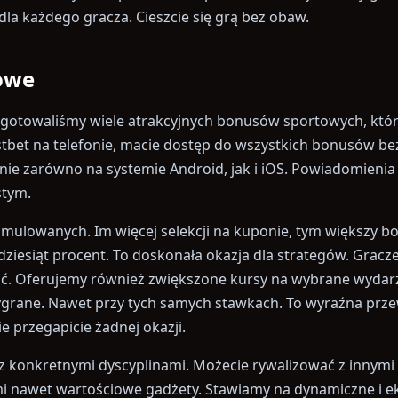
a każdego gracza. Cieszcie się grą bez obaw.
owe
rzygotowaliśmy wiele atrakcyjnych bonusów sportowych, któ
Mostbet na telefonie, macie dostęp do wszystkich bonusów b
nie zarówno na systemie Android, jak i iOS. Powiadomienia
stym.
mulowanych. Im więcej selekcji na kuponie, tym większy b
ziesiąt procent. To doskonała okazja dla strategów. Gracze
ść. Oferujemy również zwiększone kursy na wybrane wydarz
wygrane. Nawet przy tych samych stawkach. To wyraźna prz
 przegapicie żadnej okazji.
z konkretnymi dyscyplinami. Możecie rywalizować z innymi
 nawet wartościowe gadżety. Stawiamy na dynamiczne i e