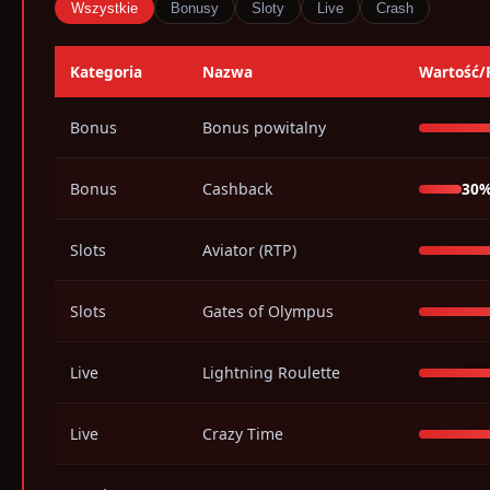
Wszystkie
Bonusy
Sloty
Live
Crash
Kategoria
Nazwa
Wartość/
Bonus
Bonus powitalny
Bonus
Cashback
30
Slots
Aviator (RTP)
Slots
Gates of Olympus
Live
Lightning Roulette
Live
Crazy Time