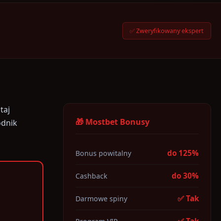
✅ Zweryfikowany ekspert
taj
🎁 Mostbet Bonusy
odnik
do 125%
Bonus powitalny
do 30%
Cashback
✅ Tak
Darmowe spiny