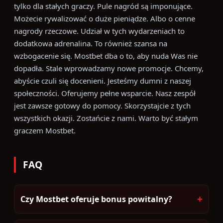
tylko dla stałych graczy. Pule nagród są imponujące.
Możecie rywalizować o duże pieniądze. Albo o cenne
nagrody rzeczowe. Udział w tych wydarzeniach to
dodatkowa adrenalina. To również szansa na
wzbogacenie się. Mostbet dba o to, aby nuda Was nie
dopadła. Stale wprowadzamy nowe promocje. Chcemy,
abyście czuli się docenieni. Jesteśmy dumni z naszej
społeczności. Oferujemy pełne wsparcie. Nasz zespół
jest zawsze gotowy do pomocy. Skorzystajcie z tych
wszystkich okazji. Zostańcie z nami. Warto być stałym
graczem Mostbet.
FAQ
+
Czy Mostbet oferuje bonus powitalny?