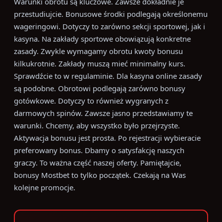
Warunki obrotu są kluczowe. Zawsze dokładnie je
przestudiujcie. Bonusowe środki podlegają określonemu
wageringowi. Dotyczy to zarówno sekcji sportowej, jak i
kasyna. Na zakłady sportowe obowiązują konkretne
zasady. Zwykle wymagamy obrotu kwoty bonusu
kilkukrotnie. Zakłady muszą mieć minimalny kurs.
Sprawdźcie to w regulaminie. Dla kasyna online zasady
są podobne. Obrotowi podlegają zarówno bonusy
gotówkowe. Dotyczy to również wygranych z
darmowych spinów. Zawsze jasno przedstawiamy te
warunki. Chcemy, aby wszystko było przejrzyste.
Aktywacja bonusu jest prosta. Po rejestracji wybieracie
preferowany bonus. Dbamy o satysfakcję naszych
graczy. To ważna część naszej oferty. Pamiętajcie,
bonusy Mostbet to tylko początek. Czekają na Was
kolejne promocje.