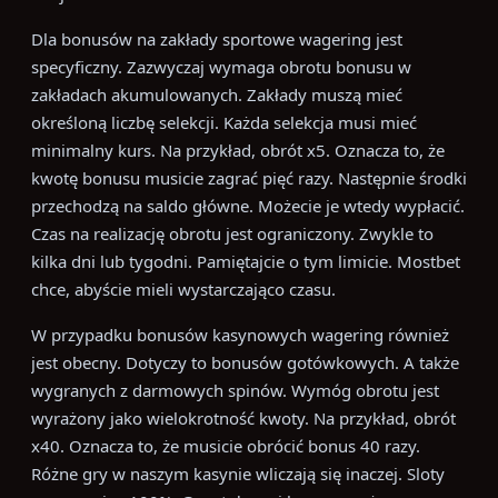
Dla bonusów na zakłady sportowe wagering jest
specyficzny. Zazwyczaj wymaga obrotu bonusu w
zakładach akumulowanych. Zakłady muszą mieć
określoną liczbę selekcji. Każda selekcja musi mieć
minimalny kurs. Na przykład, obrót x5. Oznacza to, że
kwotę bonusu musicie zagrać pięć razy. Następnie środki
przechodzą na saldo główne. Możecie je wtedy wypłacić.
Czas na realizację obrotu jest ograniczony. Zwykle to
kilka dni lub tygodni. Pamiętajcie o tym limicie. Mostbet
chce, abyście mieli wystarczająco czasu.
W przypadku bonusów kasynowych wagering również
jest obecny. Dotyczy to bonusów gotówkowych. A także
wygranych z darmowych spinów. Wymóg obrotu jest
wyrażony jako wielokrotność kwoty. Na przykład, obrót
x40. Oznacza to, że musicie obrócić bonus 40 razy.
Różne gry w naszym kasynie wliczają się inaczej. Sloty