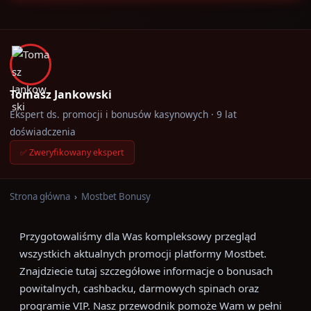
Tomasz Jankowski
Ekspert ds. promocji i bonusów kasynowych · 9 lat
doświadczenia
✅ Zweryfikowany ekspert
Strona główna
›
Mostbet Bonusy
Przygotowaliśmy dla Was kompleksowy przegląd
wszystkich aktualnych promocji platformy Mostbet.
Znajdziecie tutaj szczegółowe informacje o bonusach
powitalnych, cashbacku, darmowych spinach oraz
programie VIP. Nasz przewodnik pomoże Wam w pełni