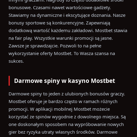
bonusowe. Czasami nawet wartościowe gadżety.
Stawiamy na dynamiczne i ekscytujące doznania. Nasze
bonusy sportowe są konkurencyjne. Zapewniają
dodatkową wartość każdemu zakładowi. Mostbet stawia
na fair play. Wszystkie warunki promocji są jasne.
Zawsze je sprawdzajcie. Pozwoli to na pełne
wykorzystanie oferty Mostbet. To Wasza szansa na
sukces.
Darmowe spiny w kasyno Mostbet
Darmowe spiny to jeden z ulubionych bonusów graczy.
Mostbet oferuje je bardzo często w ramach różnych
promocji. W aplikacji mobilnej Mostbet możecie
korzystać ze spinów wygodnie z dowolnego miejsca. Są
one doskonałym sposobem na wypróbowanie nowych
gier bez ryzyka utraty własnych środków. Darmowe