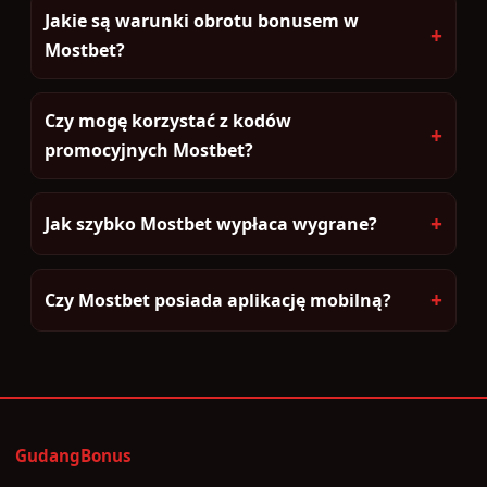
Jakie są warunki obrotu bonusem w
+
Mostbet?
Czy mogę korzystać z kodów
+
promocyjnych Mostbet?
+
Jak szybko Mostbet wypłaca wygrane?
+
Czy Mostbet posiada aplikację mobilną?
GudangBonus