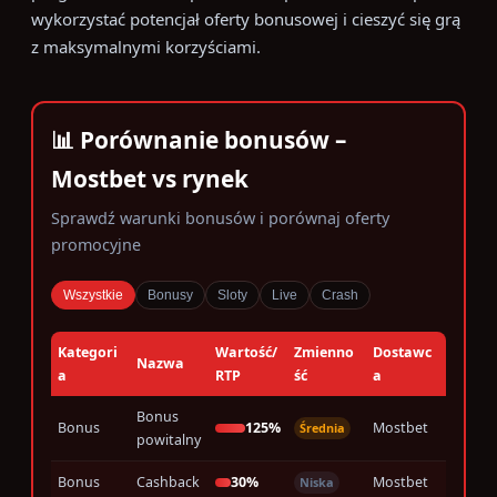
wykorzystać potencjał oferty bonusowej i cieszyć się grą
z maksymalnymi korzyściami.
📊 Porównanie bonusów –
Mostbet vs rynek
Sprawdź warunki bonusów i porównaj oferty
promocyjne
Wszystkie
Bonusy
Sloty
Live
Crash
Kategori
Wartość/
Zmienno
Dostawc
Nazwa
a
RTP
ść
a
Bonus
Bonus
125%
Mostbet
Średnia
powitalny
Bonus
Cashback
30%
Mostbet
Niska