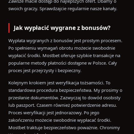
Zawsze macie dostęp do najlepszych ofert. Dbamy o
swoich graczy. Sprawdzajcie regularnie nasze kanały.
Jak wypłacić wygrane z bonusów?
Wypłata wygranych z bonusów jest prostym procesem.
Po spełnieniu wymagań obrotu możecie swobodnie
wypłacić środki. Mostbet oferuje szybkie transakcje na
popularne metody płatności dostępne w Polsce. Cały
proces jest przejrzysty i bezpieczny.
Kolejnym krokiem jest weryfikacja tożsamości. To
standardowa procedura bezpieczeństwa. My prosimy o
przesłanie dokumentów. Zazwyczaj to dowód osobisty
lub paszport. Czasem również potwierdzenie adresu.
Proces weryfikacji jest jednorazowy. Po jego
zakończeniu możecie swobodnie wypłacać środki.
Mostbet traktuje bezpieczeństwo poważnie. Chronimy