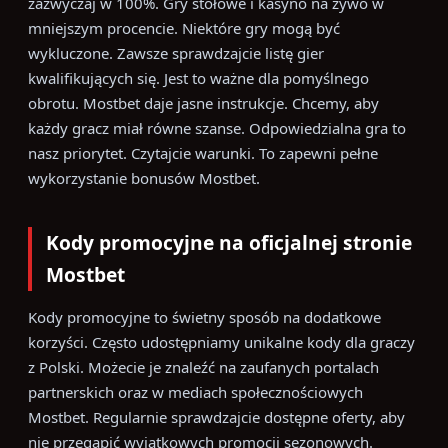
zazwyczaj w 100%. Gry stołowe i kasyno na żywo w
mniejszym procencie. Niektóre gry mogą być
wykluczone. Zawsze sprawdzajcie listę gier
kwalifikujących się. Jest to ważne dla pomyślnego
obrotu. Mostbet daje jasne instrukcje. Chcemy, aby
każdy gracz miał równe szanse. Odpowiedzialna gra to
nasz priorytet. Czytajcie warunki. To zapewni pełne
wykorzystanie bonusów Mostbet.
Kody promocyjne na oficjalnej stronie
Mostbet
Kody promocyjne to świetny sposób na dodatkowe
korzyści. Często udostępniamy unikalne kody dla graczy
z Polski. Możecie je znaleźć na zaufanych portalach
partnerskich oraz w mediach społecznościowych
Mostbet. Regularnie sprawdzajcie dostępne oferty, aby
nie przegapić wyjątkowych promocji sezonowych.