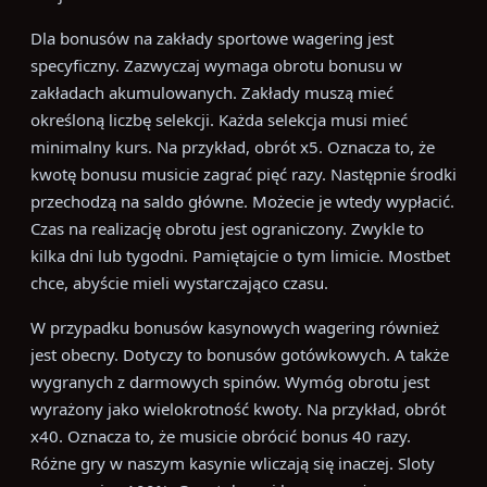
Dla bonusów na zakłady sportowe wagering jest
specyficzny. Zazwyczaj wymaga obrotu bonusu w
zakładach akumulowanych. Zakłady muszą mieć
określoną liczbę selekcji. Każda selekcja musi mieć
minimalny kurs. Na przykład, obrót x5. Oznacza to, że
kwotę bonusu musicie zagrać pięć razy. Następnie środki
przechodzą na saldo główne. Możecie je wtedy wypłacić.
Czas na realizację obrotu jest ograniczony. Zwykle to
kilka dni lub tygodni. Pamiętajcie o tym limicie. Mostbet
chce, abyście mieli wystarczająco czasu.
W przypadku bonusów kasynowych wagering również
jest obecny. Dotyczy to bonusów gotówkowych. A także
wygranych z darmowych spinów. Wymóg obrotu jest
wyrażony jako wielokrotność kwoty. Na przykład, obrót
x40. Oznacza to, że musicie obrócić bonus 40 razy.
Różne gry w naszym kasynie wliczają się inaczej. Sloty