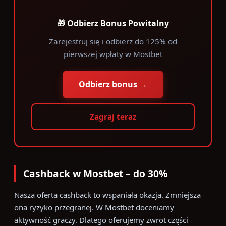
🎁 Odbierz Bonus Powitalny
Zarejestruj się i odbierz do 125% od
pierwszej wpłaty w Mostbet
Odbierz bonus →
Zagraj teraz
Cashback w Mostbet – do 30%
Nasza oferta cashback to wspaniała okazja. Zmniejsza
ona ryzyko przegranej. W Mostbet doceniamy
aktywność graczy. Dlatego oferujemy zwrot części