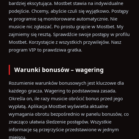
bardziej ekscytująca. Mostbet stawia na indywidualne
podejście. Chcemy, abyście czuli się wyjątkowo. Postępy
w programie są monitorowane automatycznie. Nie
musicie nic zgłaszać. Po prostu grajcie w Mostbet. My
zajmiemy się resztą. Sprawdźcie swoje postępy w profilu
Mostbet. Korzystajcie z wszystkich przywilejów. Nasz
program VIP to prawdziwa gratka.
Warunki bonusów – wagering
Rozumienie warunków bonusowych jest kluczowe dla
każdego gracza. Wagering to podstawowa zasada.
Określa on, ile razy musicie obrócić bonus przed jego
wypłatą. Aplikacja Mostbet wyświetla aktualne
wymagania obrotu bezpośrednio w panelu bonusów, co
znacząco ułatwia śledzenie postępów. Wszystkie
informacje są przejrzyście przedstawione w jednym
miejscu.