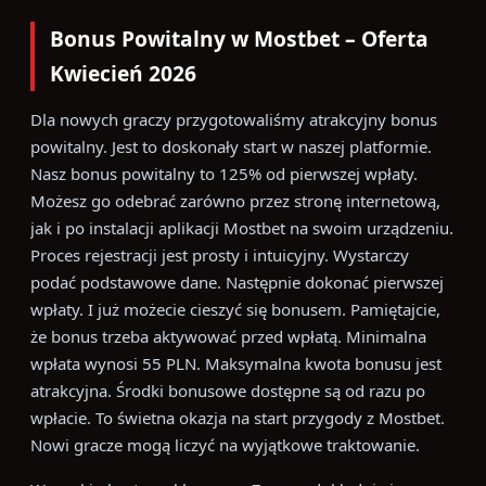
Bonus Powitalny w Mostbet – Oferta
Kwiecień 2026
Dla nowych graczy przygotowaliśmy atrakcyjny bonus
powitalny. Jest to doskonały start w naszej platformie.
Nasz bonus powitalny to 125% od pierwszej wpłaty.
Możesz go odebrać zarówno przez stronę internetową,
jak i po instalacji aplikacji Mostbet na swoim urządzeniu.
Proces rejestracji jest prosty i intuicyjny. Wystarczy
podać podstawowe dane. Następnie dokonać pierwszej
wpłaty. I już możecie cieszyć się bonusem. Pamiętajcie,
że bonus trzeba aktywować przed wpłatą. Minimalna
wpłata wynosi 55 PLN. Maksymalna kwota bonusu jest
atrakcyjna. Środki bonusowe dostępne są od razu po
wpłacie. To świetna okazja na start przygody z Mostbet.
Nowi gracze mogą liczyć na wyjątkowe traktowanie.