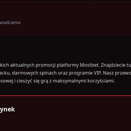
świadczenia
ch aktualnych promocji platformy Mostbet. Znajdziecie tu
acku, darmowych spinach oraz programie VIP. Nasz przew
owej i cieszyć się grą z maksymalnymi korzyściami.
rynek