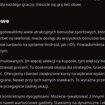
a każdego gracza. Cieszcie się grą bez obaw.
owe
rzygotowaliśmy wiele atrakcyjnych bonusów sportowych, któ
Mostbet na telefonie, macie dostęp do wszystkich bonusów b
nie zarówno na systemie Android, jak i iOS. Powiadomienia
stym.
mulowanych. Im więcej selekcji na kuponie, tym większy b
ziesiąt procent. To doskonała okazja dla strategów. Gracze
ść. Oferujemy również zwiększone kursy na wybrane wydarz
wygrane. Nawet przy tych samych stawkach. To wyraźna prz
 przegapicie żadnej okazji.
z konkretnymi dyscyplinami. Możecie rywalizować z innymi
 nawet wartościowe gadżety. Stawiamy na dynamiczne i e