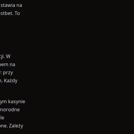
stawia na
stbet. To
ji. W
obem na
: przy
h. Każdy
zym kasynie
óżnorodne
le
ne. Zależy