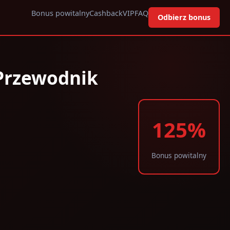
Bonus powitalny
Cashback
VIP
FAQ
Odbierz bonus
 Przewodnik
125%
Bonus powitalny