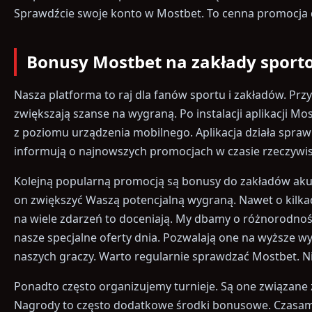
Sprawdźcie swoje konto w Mostbet. To cenna promocja dl
Bonusy Mostbet na zakłady sport
Nasza platforma to raj dla fanów sportu i zakładów. P
zwiększają szanse na wygraną. Po instalacji aplikacji 
z poziomu urządzenia mobilnego. Aplikacja działa spraw
informują o najnowszych promocjach w czasie rzeczywi
Kolejną popularną promocją są bonusy do zakładów aku
on zwiększyć Waszą potencjalną wygraną. Nawet o kilkad
na wiele zdarzeń to doceniają. My dbamy o różnorodno
nasze specjalne oferty dnia. Pozwalają one na wyższe 
naszych graczy. Warto regularnie sprawdzać Mostbet. Nie
Ponadto często organizujemy turnieje. Są one związane 
Nagrody to często dodatkowe środki bonusowe. Czasami