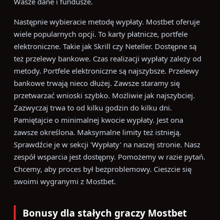
Wasze dane i fundusze.
Następnie wybieracie metodę wypłaty. Mostbet oferuje
wiele popularnych opcji. To karty płatnicze, portfele
elektroniczne. Takie jak Skrill czy Neteller. Dostępne są
też przelewy bankowe. Czas realizacji wypłaty zależy od
metody. Portfele elektroniczne są najszybsze. Przelewy
bankowe trwają nieco dłużej. Zawsze staramy się
przetwarzać wnioski szybko. Możliwie jak najszybciej.
Zazwyczaj trwa to od kilku godzin do kilku dni.
Pamiętajcie o minimalnej kwocie wypłaty. Jest ona
zawsze określona. Maksymalne limity też istnieją.
Sprawdźcie je w sekcji 'Wypłaty' na naszej stronie. Nasz
zespół wsparcia jest dostępny. Pomożemy w razie pytań.
Chcemy, aby proces był bezproblemowy. Cieszcie się
swoimi wygranymi z Mostbet.
Bonusy dla stałych graczy Mostbet