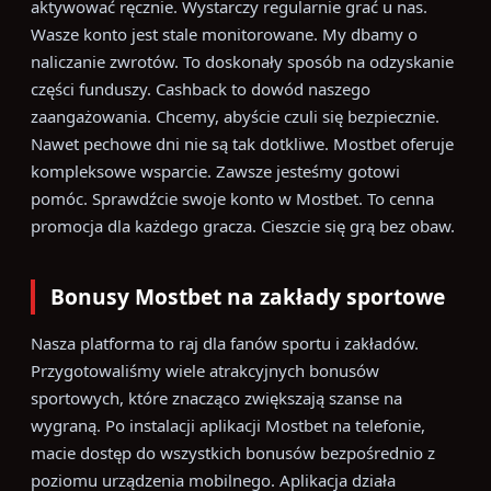
aktywować ręcznie. Wystarczy regularnie grać u nas.
Wasze konto jest stale monitorowane. My dbamy o
naliczanie zwrotów. To doskonały sposób na odzyskanie
części funduszy. Cashback to dowód naszego
zaangażowania. Chcemy, abyście czuli się bezpiecznie.
Nawet pechowe dni nie są tak dotkliwe. Mostbet oferuje
kompleksowe wsparcie. Zawsze jesteśmy gotowi
pomóc. Sprawdźcie swoje konto w Mostbet. To cenna
promocja dla każdego gracza. Cieszcie się grą bez obaw.
Bonusy Mostbet na zakłady sportowe
Nasza platforma to raj dla fanów sportu i zakładów.
Przygotowaliśmy wiele atrakcyjnych bonusów
sportowych, które znacząco zwiększają szanse na
wygraną. Po instalacji aplikacji Mostbet na telefonie,
macie dostęp do wszystkich bonusów bezpośrednio z
poziomu urządzenia mobilnego. Aplikacja działa