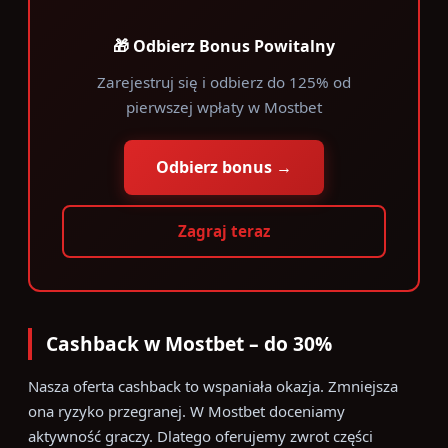
🎁 Odbierz Bonus Powitalny
Zarejestruj się i odbierz do 125% od
pierwszej wpłaty w Mostbet
Odbierz bonus →
Zagraj teraz
Cashback w Mostbet – do 30%
Nasza oferta cashback to wspaniała okazja. Zmniejsza
ona ryzyko przegranej. W Mostbet doceniamy
aktywność graczy. Dlatego oferujemy zwrot części