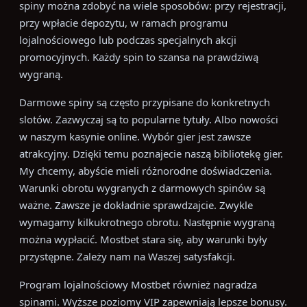
spiny można zdobyć na wiele sposobów: przy rejestracji,
przy wpłacie depozytu, w ramach programu
lojalnościowego lub podczas specjalnych akcji
promocyjnych. Każdy spin to szansa na prawdziwą
wygraną.
Darmowe spiny są często przypisane do konkretnych
slotów. Zazwyczaj są to popularne tytuły. Albo nowości
w naszym kasynie online. Wybór gier jest zawsze
atrakcyjny. Dzięki temu poznajecie naszą bibliotekę gier.
My chcemy, abyście mieli różnorodne doświadczenia.
Warunki obrotu wygranych z darmowych spinów są
ważne. Zawsze je dokładnie sprawdzajcie. Zwykle
wymagamy kilkukrotnego obrotu. Następnie wygraną
można wypłacić. Mostbet stara się, aby warunki były
przystępne. Zależy nam na Waszej satysfakcji.
Program lojalnościowy Mostbet również nagradza
spinami. Wyższe poziomy VIP zapewniają lepsze bonusy.