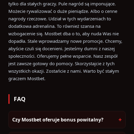
tylko dla stałych graczy. Pule nagród są imponujące.
Możecie rywalizować o duże pieniądze. Albo o cenne
nagrody rzeczowe. Udział w tych wydarzeniach to
dodatkowa adrenalina. To również szansa na
wzbogacenie się. Mostbet dba o to, aby nuda Was nie
dopadła. Stale wprowadzamy nowe promocje. Chcemy,
abyście czuli się docenieni. Jesteśmy dumni z naszej
społeczności. Oferujemy pełne wsparcie. Nasz zespół
jest zawsze gotowy do pomocy. Skorzystajcie z tych
wszystkich okazji. Zostańcie z nami. Warto być stałym
graczem Mostbet.
FAQ
+
Czy Mostbet oferuje bonus powitalny?