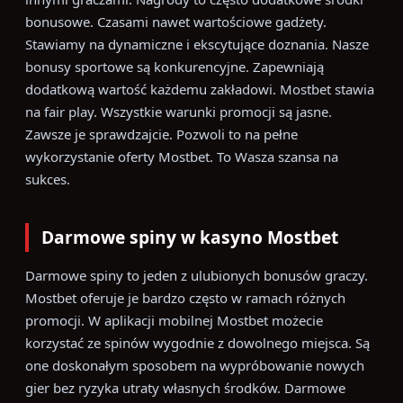
bonusowe. Czasami nawet wartościowe gadżety.
Stawiamy na dynamiczne i ekscytujące doznania. Nasze
bonusy sportowe są konkurencyjne. Zapewniają
dodatkową wartość każdemu zakładowi. Mostbet stawia
na fair play. Wszystkie warunki promocji są jasne.
Zawsze je sprawdzajcie. Pozwoli to na pełne
wykorzystanie oferty Mostbet. To Wasza szansa na
sukces.
Darmowe spiny w kasyno Mostbet
Darmowe spiny to jeden z ulubionych bonusów graczy.
Mostbet oferuje je bardzo często w ramach różnych
promocji. W aplikacji mobilnej Mostbet możecie
korzystać ze spinów wygodnie z dowolnego miejsca. Są
one doskonałym sposobem na wypróbowanie nowych
gier bez ryzyka utraty własnych środków. Darmowe