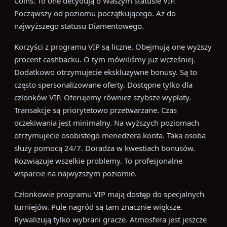
Coins. To one decydują o Waszym statusie VIP.
Począwszy od poziomu początkującego. Aż do
najwyższego statusu Diamentowego.
Korzyści z programu VIP są liczne. Obejmują one wyższy
procent cashbacku. O tym mówiliśmy już wcześniej.
Dodatkowo otrzymujecie ekskluzywne bonusy. Są to
często spersonalizowane oferty. Dostępne tylko dla
członków VIP. Oferujemy również szybsze wypłaty.
Transakcje są priorytetowo przetwarzane. Czas
oczekiwania jest minimalny. Na wyższych poziomach
otrzymujecie osobistego menedżera konta. Taka osoba
służy pomocą 24/7. Doradza w kwestiach bonusów.
Rozwiązuje wszelkie problemy. To profesjonalne
wsparcie na najwyższym poziomie.
Członkowie programu VIP mają dostęp do specjalnych
turniejów. Pule nagród są tam znacznie większe.
Rywalizują tylko wybrani gracze. Atmosfera jest jeszcze