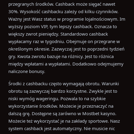
przegranych środków. Cashback może sięgać nawet
30%. Wysokość cashbacku zależy od kilku czynników.
Ważny jest Wasz status w programie lojalnościowym. Im
wyższy poziom VIP, tym lepszy cashback. Oznacza to
większy zwrot pieniędzy. Standardowo cashback
wypłacamy raz w tygodniu. Obejmuje on przegrane w
określonym okresie. Zazwyczaj jest to poprzedni tydzień
gry. Kwota zwrotu bazuje na różnicy. Jest to różnica
między wpłatami a wypłatami. Dodatkowo odejmujemy
naliczone bonusy.
Środki z cashbacku często wymagają obrotu. Warunki
obrotu są zazwyczaj bardzo korzystne. Zwykle jest to
niski wymóg wageringu. Pozwala to na szybkie
wykorzystanie środków. Możecie je przeznaczyć na
dalszą grę. Dostępne są zarówno w Mostbet kasyno.
Możecie też wykorzystać je na zakłady sportowe. Nasz
system cashback jest automatyczny. Nie musicie nic