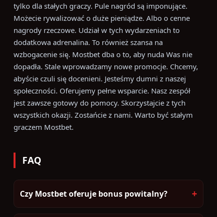
tylko dla stałych graczy. Pule nagród są imponujące.
Możecie rywalizować o duże pieniądze. Albo o cenne
nagrody rzeczowe. Udział w tych wydarzeniach to
dodatkowa adrenalina. To również szansa na
wzbogacenie się. Mostbet dba o to, aby nuda Was nie
dopadła. Stale wprowadzamy nowe promocje. Chcemy,
abyście czuli się docenieni. Jesteśmy dumni z naszej
społeczności. Oferujemy pełne wsparcie. Nasz zespół
jest zawsze gotowy do pomocy. Skorzystajcie z tych
wszystkich okazji. Zostańcie z nami. Warto być stałym
graczem Mostbet.
FAQ
+
Czy Mostbet oferuje bonus powitalny?