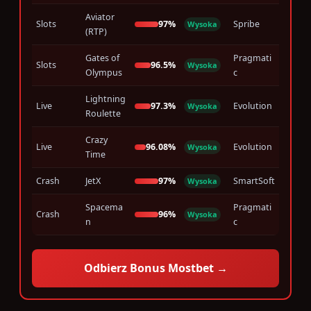
Aviator
Slots
97%
Spribe
Wysoka
(RTP)
Gates of
Pragmati
Slots
96.5%
Wysoka
Olympus
c
Lightning
Live
97.3%
Evolution
Wysoka
Roulette
Crazy
Live
96.08%
Evolution
Wysoka
Time
Crash
JetX
97%
SmartSoft
Wysoka
Spacema
Pragmati
Crash
96%
Wysoka
n
c
Odbierz Bonus Mostbet →