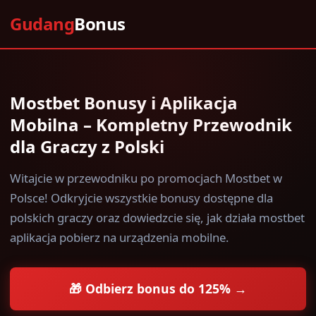
Gudang
Bonus
Mostbet Bonusy i Aplikacja
Mobilna – Kompletny Przewodnik
dla Graczy z Polski
Witajcie w przewodniku po promocjach Mostbet w
Polsce! Odkryjcie wszystkie bonusy dostępne dla
polskich graczy oraz dowiedzcie się, jak działa mostbet
aplikacja pobierz na urządzenia mobilne.
🎁 Odbierz bonus do 125% →