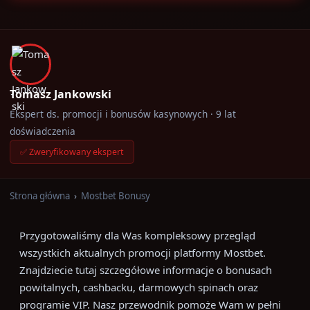
Tomasz Jankowski
Ekspert ds. promocji i bonusów kasynowych · 9 lat
doświadczenia
✅ Zweryfikowany ekspert
Strona główna
›
Mostbet Bonusy
Przygotowaliśmy dla Was kompleksowy przegląd
wszystkich aktualnych promocji platformy Mostbet.
Znajdziecie tutaj szczegółowe informacje o bonusach
powitalnych, cashbacku, darmowych spinach oraz
programie VIP. Nasz przewodnik pomoże Wam w pełni