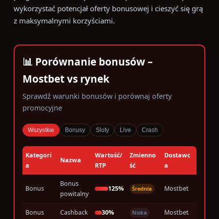
wykorzystać potencjał oferty bonusowej i cieszyć się grą
z maksymalnymi korzyściami.
📊 Porównanie bonusów –
Mostbet vs rynek
Sprawdź warunki bonusów i porównaj oferty
promocyjne
Wszystkie
Bonusy
Sloty
Live
Crash
Kategori
Wartość/
Zmienno
Dostawc
Nazwa
a
RTP
ść
a
Bonus
Bonus
125%
Mostbet
Średnia
powitalny
Bonus
Cashback
30%
Mostbet
Niska