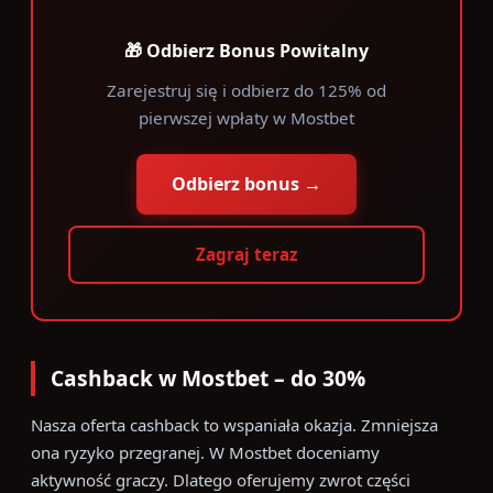
🎁 Odbierz Bonus Powitalny
Zarejestruj się i odbierz do 125% od
pierwszej wpłaty w Mostbet
Odbierz bonus →
Zagraj teraz
Cashback w Mostbet – do 30%
Nasza oferta cashback to wspaniała okazja. Zmniejsza
ona ryzyko przegranej. W Mostbet doceniamy
aktywność graczy. Dlatego oferujemy zwrot części