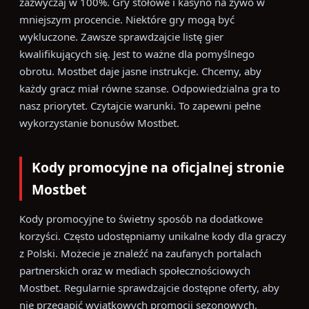
zazwyczaj w 100%. Gry stołowe i kasyno na żywo w
mniejszym procencie. Niektóre gry mogą być
wykluczone. Zawsze sprawdzajcie listę gier
kwalifikujących się. Jest to ważne dla pomyślnego
obrotu. Mostbet daje jasne instrukcje. Chcemy, aby
każdy gracz miał równe szanse. Odpowiedzialna gra to
nasz priorytet. Czytajcie warunki. To zapewni pełne
wykorzystanie bonusów Mostbet.
Kody promocyjne na oficjalnej stronie
Mostbet
Kody promocyjne to świetny sposób na dodatkowe
korzyści. Często udostępniamy unikalne kody dla graczy
z Polski. Możecie je znaleźć na zaufanych portalach
partnerskich oraz w mediach społecznościowych
Mostbet. Regularnie sprawdzajcie dostępne oferty, aby
nie przegapić wyjątkowych promocji sezonowych.