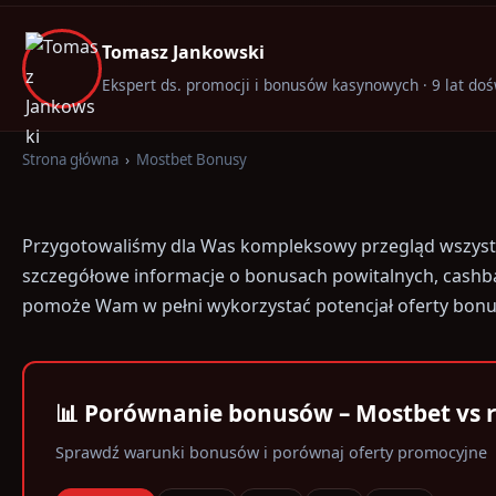
Tomasz Jankowski
Ekspert ds. promocji i bonusów kasynowych · 9 lat do
Strona główna
›
Mostbet Bonusy
Przygotowaliśmy dla Was kompleksowy przegląd wszystki
szczegółowe informacje o bonusach powitalnych, cashb
pomoże Wam w pełni wykorzystać potencjał oferty bonus
📊 Porównanie bonusów – Mostbet vs 
Sprawdź warunki bonusów i porównaj oferty promocyjne