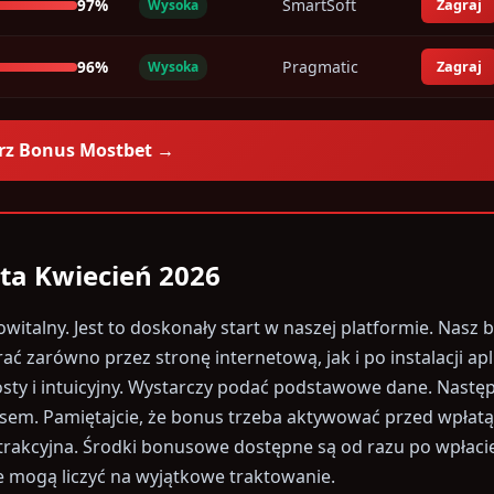
97%
SmartSoft
Zagraj
Wysoka
96%
Pragmatic
Zagraj
Wysoka
rz Bonus Mostbet →
ta Kwiecień 2026
italny. Jest to doskonały start w naszej platformie. Nasz 
 zarówno przez stronę internetową, jak i po instalacji apli
osty i intuicyjny. Wystarczy podać podstawowe dane. Nastę
nusem. Pamiętajcie, że bonus trzeba aktywować przed wpłat
rakcyjna. Środki bonusowe dostępne są od razu po wpłacie
e mogą liczyć na wyjątkowe traktowanie.