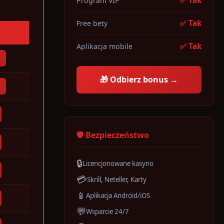
✅ Tak
Program VIP
✅ Tak
Free bety
✅ Tak
Aplikacja mobile
🎁 Odbierz bonus →
🛡️ Bezpieczeństwo
🔒
Licencjonowane kasyno
💳
Skrill, Neteller, Karty
📱
Aplikacja Android/iOS
💬
Wsparcie 24/7