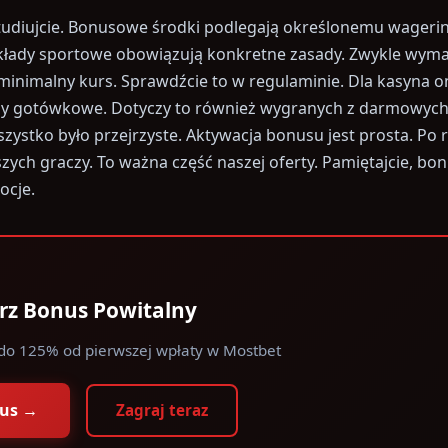
tudiujcie. Bonusowe środki podlegają określonemu wageri
 zakłady sportowe obowiązują konkretne zasady. Zwykle wy
inimalny kurs. Sprawdźcie to w regulaminie. Dla kasyna o
y gotówkowe. Dotyczy to również wygranych z darmowych
stko było przejrzyste. Aktywacja bonusu jest prosta. Po re
ych graczy. To ważna część naszej oferty. Pamiętajcie, bo
ocje.
rz Bonus Powitalny
z do 125% od pierwszej wpłaty w Mostbet
nus →
Zagraj teraz