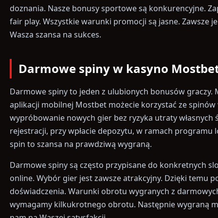
doznania. Nasze bonusy sportowe są konkurencyjne. Z
fair play. Wszystkie warunki promocji są jasne. Zawsze j
Wasza szansa na sukces.
Darmowe spiny w kasyno Mostbe
Darmowe spiny to jeden z ulubionych bonusów graczy. M
aplikacji mobilnej Mostbet możecie korzystać ze spin
wypróbowanie nowych gier bez ryzyka utraty własnych
rejestracji, przy wpłacie depozytu, w ramach programu 
spin to szansa na prawdziwą wygraną.
Darmowe spiny są często przypisane do konkretnych slo
online. Wybór gier jest zawsze atrakcyjny. Dzięki temu p
doświadczenia. Warunki obrotu wygranych z darmowych 
wymagamy kilkukrotnego obrotu. Następnie wygraną możn
nam na Waszej satysfakcji.