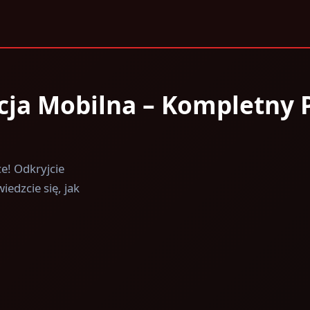
acja Mobilna – Kompletny
e! Odkryjcie
edzcie się, jak