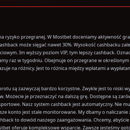
ona ryzyko przegranej. W Mostbet doceniamy aktywność gra
Cashback może sięgać nawet 30%. Wysokość cashbacku zależ
ściowym. Im wyższy poziom VIP, tym lepszy cashback. Oznac
amy raz w tygodniu. Obejmuje on przegrane w określonym 
zuje na różnicy. Jest to różnica między wpłatami a wypłatam
rotu są zazwyczaj bardzo korzystne. Zwykle jest to niski 
w. Możecie je przeznaczyć na dalszą grę. Dostępne są zar
sportowe. Nasz system cashback jest automatyczny. Nie mus
sze konto jest stale monitorowane. My dbamy o naliczanie
shback to dowód naszego zaangażowania. Chcemy, abyście c
ostbet oferuje kompleksowe wsparcie. Zawsze jesteśmy go