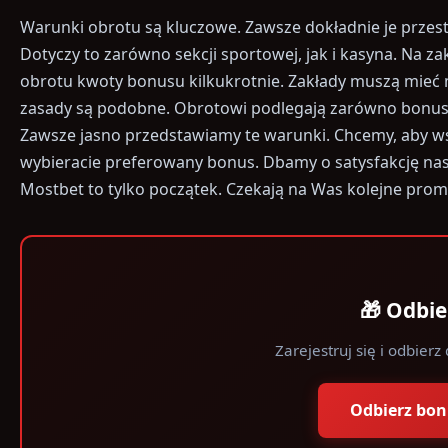
Warunki obrotu są kluczowe. Zawsze dokładnie je przes
Dotyczy to zarówno sekcji sportowej, jak i kasyna. Na
obrotu kwoty bonusu kilkukrotnie. Zakłady muszą mieć m
zasady są podobne. Obrotowi podlegają zarówno bonus
Zawsze jasno przedstawiamy te warunki. Chcemy, aby wszy
wybieracie preferowany bonus. Dbamy o satysfakcję nasz
Mostbet to tylko początek. Czekają na Was kolejne prom
🎁 Odbie
Zarejestruj się i odbier
Odbierz bo