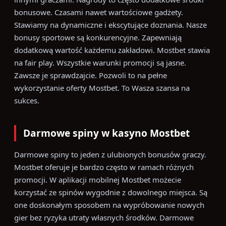
bonusowe. Czasami nawet wartościowe gadżety.
Stawiamy na dynamiczne i ekscytujące doznania. Nasze
bonusy sportowe są konkurencyjne. Zapewniają
dodatkową wartość każdemu zakładowi. Mostbet stawia
na fair play. Wszystkie warunki promocji są jasne.
Zawsze je sprawdzajcie. Pozwoli to na pełne
wykorzystanie oferty Mostbet. To Wasza szansa na
sukces.
Darmowe spiny w kasyno Mostbet
Darmowe spiny to jeden z ulubionych bonusów graczy.
Mostbet oferuje je bardzo często w ramach różnych
promocji. W aplikacji mobilnej Mostbet możecie
korzystać ze spinów wygodnie z dowolnego miejsca. Są
one doskonałym sposobem na wypróbowanie nowych
gier bez ryzyka utraty własnych środków. Darmowe