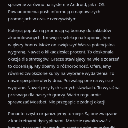
sprawnie zarówno na systemie Android, jak i iOS.
Powiadomienia push informują o najnowszych
promocjach w czasie rzeczywistym.
Kolejną popularną promocją są bonusy do zakładów
akumulowanych. Im więcej selekcji na kuponie, tym
większy bonus. Może on zwiększyć Waszą potencjalną
wygraną. Nawet o kilkadziesiąt procent. To doskonała
okazja dla strategów. Gracze stawiający na wiele zdarzeń
to doceniają. My dbamy o różnorodność. Oferujemy
również zwiększone kursy na wybrane wydarzenia. To
nasze specjalne oferty dnia. Pozwalają one na wyższe
wygrane. Nawet przy tych samych stawkach. To wyraźna
przewaga dla naszych graczy. Warto regularnie
sprawdzać Mostbet. Nie przegapicie żadnej okazji.
Ponadto często organizujemy turnieje. Są one związane
z konkretnymi dyscyplinami. Możecie rywalizować z
innymi graczami. Nagrody to często dodatkowe środki