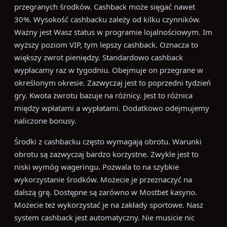
przegranych środków. Cashback może sięgać nawet
30%. Wysokość cashbacku zależy od kilku czynników.
Ważny jest Wasz status w programie lojalnościowym. Im
wyższy poziom VIP, tym lepszy cashback. Oznacza to
większy zwrot pieniędzy. Standardowo cashback
wypłacamy raz w tygodniu. Obejmuje on przegrane w
określonym okresie. Zazwyczaj jest to poprzedni tydzień
gry. Kwota zwrotu bazuje na różnicy. Jest to różnica
między wpłatami a wypłatami. Dodatkowo odejmujemy
naliczone bonusy.
Środki z cashbacku często wymagają obrotu. Warunki
obrotu są zazwyczaj bardzo korzystne. Zwykle jest to
niski wymóg wageringu. Pozwala to na szybkie
wykorzystanie środków. Możecie je przeznaczyć na
dalszą grę. Dostępne są zarówno w Mostbet kasyno.
Możecie też wykorzystać je na zakłady sportowe. Nasz
system cashback jest automatyczny. Nie musicie nic