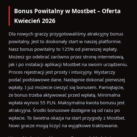
Bonus Powitalny w Mostbet – Oferta
Kwiecień 2026
Dla nowych graczy przygotowaliśmy atrakcyjny bonus
powitalny. Jest to doskonały start w naszej platformie.
Nasz bonus powitalny to 125% od pierwszej wpłaty.
Możesz go odebrać zarówno przez stronę internetową,
jak i po instalacji aplikacji Mostbet na swoim urządzeniu.
Proces rejestracji jest prosty i intuicyjny. Wystarczy
podać podstawowe dane. Następnie dokonać pierwszej
wpłaty. I już możecie cieszyć się bonusem. Pamiętajcie,
że bonus trzeba aktywować przed wpłatą. Minimalna
wpłata wynosi 55 PLN. Maksymalna kwota bonusu jest
atrakcyjna. Środki bonusowe dostępne są od razu po
wpłacie. To świetna okazja na start przygody z Mostbet.
Nowi gracze mogą liczyć na wyjątkowe traktowanie.