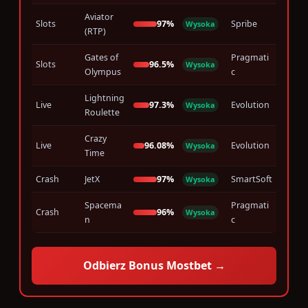
Aviator
Slots
97%
Spribe
Wysoka
(RTP)
Gates of
Pragmati
Slots
96.5%
Wysoka
Olympus
c
Lightning
Live
97.3%
Evolution
Wysoka
Roulette
Crazy
Live
96.08%
Evolution
Wysoka
Time
Crash
JetX
97%
SmartSoft
Wysoka
Spacema
Pragmati
Crash
96%
Wysoka
n
c
Odbierz Bonus Mostbet →