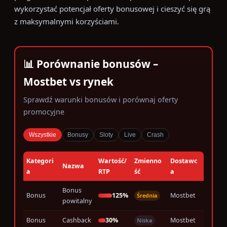
wykorzystać potencjał oferty bonusowej i cieszyć się grą
z maksymalnymi korzyściami.
📊 Porównanie bonusów –
Mostbet vs rynek
Sprawdź warunki bonusów i porównaj oferty
promocyjne
Wszystkie
Bonusy
Sloty
Live
Crash
Kategori
Wartość/
Zmienno
Dostawc
Nazwa
a
RTP
ść
a
Bonus
Bonus
125%
Mostbet
Średnia
powitalny
Bonus
Cashback
30%
Mostbet
Niska