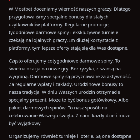
W Mostbet doceniamy wierność naszych graczy. Dlatego
przygotowaliśmy specjalne bonusy dla stałych
użytkowników platformy. Regularne promocje,
tygodniowe darmowe spiny i ekskluzywne turnieje
czekają na lojalnych graczy. Im dłużej korzystacie z
platformy, tym lepsze oferty stają się dla Was dostępne.
Często oferujemy cotygodniowe darmowe spiny. To
świetna okazja na nowe gry. Bez ryzyka, z szansą na
wygraną. Darmowe spiny są przyznawane za aktywność.
Za regularne wpłaty i zakłady. Urodzinowe bonusy to
nasza tradycja. W dniu Waszych urodzin otrzymacie
specjalny prezent. Może to być bonus gotówkowy. Albo
pakiet darmowych spinów. To nasz sposób na
celebrowanie Waszego święta. Z nami każdy dzień może
być wyjątkowy.
Organizujemy również turnieje i loterie. Są one dostępne