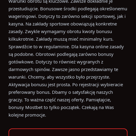
Warunki obrotu są kluczowe. Zawsze dokładnie je
przestudiujcie. Bonusowe środki podlegają określonemu
wageringowi. Dotyczy to zarówno sekcji sportowej, jak i
kasyna. Na zakłady sportowe obowiązują konkretne
zasady. Zwykle wymagamy obrotu kwoty bonusu
kilkukrotnie. Zakłady muszą mieć minimalny kurs.
Sprawdźcie to w regulaminie. Dla kasyna online zasady
są podobne. Obrotowi podlegają zarówno bonusy
gotówkowe. Dotyczy to również wygranych z
darmowych spinów. Zawsze jasno przedstawiamy te
warunki. Chcemy, aby wszystko było przejrzyste.
Aktywacja bonusu jest prosta. Po rejestracji wybieracie
preferowany bonus. Dbamy o satysfakcję naszych
graczy. To ważna część naszej oferty. Pamiętajcie,
bonusy Mostbet to tylko początek. Czekają na Was
kolejne promocje.