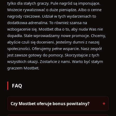
tylko dla stałych graczy. Pule nagród są imponujące.
Możecie rywalizować o duże pieniądze. Albo o cenne
nagrody rzeczowe. Udział w tych wydarzeniach to
dodatkowa adrenalina. To również szansa na
wzbogacenie się. Mostbet dba o to, aby nuda Was nie
dopadła. Stale wprowadzamy nowe promocje. Chcemy,
abyście czuli się docenieni. Jesteśmy dumni z naszej
społeczności. Oferujemy pełne wsparcie. Nasz zespół
jest zawsze gotowy do pomocy. Skorzystajcie z tych
wszystkich okazji. Zostańcie z nami. Warto być stałym
graczem Mostbet.
FAQ
+
Czy Mostbet oferuje bonus powitalny?