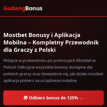
Gudang
Bonus
Mostbet Bonusy i Aplikacja
Mobilna – Kompletny Przewodnik
dla Graczy z Polski
Witajcie w przewodniku po promocjach Mostbet w
Polsce! Odkryjcie wszystkie bonusy dostępne dla
polskich graczy oraz dowiedzcie się, jak działa mostbet
aplikacja pobierz na urządzenia mobilne.
🎁 Odbierz bonus do 125% →