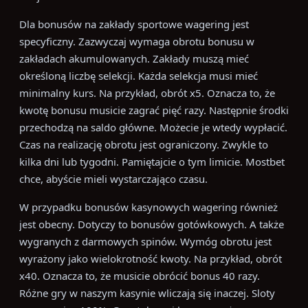
Dla bonusów na zakłady sportowe wagering jest
specyficzny. Zazwyczaj wymaga obrotu bonusu w
zakładach akumulowanych. Zakłady muszą mieć
określoną liczbę selekcji. Każda selekcja musi mieć
minimalny kurs. Na przykład, obrót x5. Oznacza to, że
kwotę bonusu musicie zagrać pięć razy. Następnie środki
przechodzą na saldo główne. Możecie je wtedy wypłacić.
Czas na realizację obrotu jest ograniczony. Zwykle to
kilka dni lub tygodni. Pamiętajcie o tym limicie. Mostbet
chce, abyście mieli wystarczająco czasu.
W przypadku bonusów kasynowych wagering również
jest obecny. Dotyczy to bonusów gotówkowych. A także
wygranych z darmowych spinów. Wymóg obrotu jest
wyrażony jako wielokrotność kwoty. Na przykład, obrót
x40. Oznacza to, że musicie obrócić bonus 40 razy.
Różne gry w naszym kasynie wliczają się inaczej. Sloty