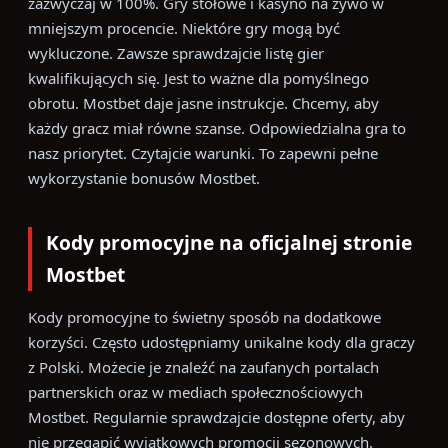
zazwyczaj w 100%. Gry stołowe i kasyno na żywo w
mniejszym procencie. Niektóre gry mogą być
wykluczone. Zawsze sprawdzajcie listę gier
kwalifikujących się. Jest to ważne dla pomyślnego
obrotu. Mostbet daje jasne instrukcje. Chcemy, aby
każdy gracz miał równe szanse. Odpowiedzialna gra to
nasz priorytet. Czytajcie warunki. To zapewni pełne
wykorzystanie bonusów Mostbet.
Kody promocyjne na oficjalnej stronie
Mostbet
Kody promocyjne to świetny sposób na dodatkowe
korzyści. Często udostępniamy unikalne kody dla graczy
z Polski. Możecie je znaleźć na zaufanych portalach
partnerskich oraz w mediach społecznościowych
Mostbet. Regularnie sprawdzajcie dostępne oferty, aby
nie przegapić wyjątkowych promocji sezonowych.