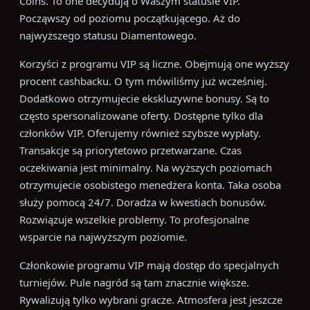
Coins. To one decydują o Waszym statusie VIP.
Począwszy od poziomu początkującego. Aż do
najwyższego statusu Diamentowego.
Korzyści z programu VIP są liczne. Obejmują one wyższy
procent cashbacku. O tym mówiliśmy już wcześniej.
Dodatkowo otrzymujecie ekskluzywne bonusy. Są to
często spersonalizowane oferty. Dostępne tylko dla
członków VIP. Oferujemy również szybsze wypłaty.
Transakcje są priorytetowo przetwarzane. Czas
oczekiwania jest minimalny. Na wyższych poziomach
otrzymujecie osobistego menedżera konta. Taka osoba
służy pomocą 24/7. Doradza w kwestiach bonusów.
Rozwiązuje wszelkie problemy. To profesjonalne
wsparcie na najwyższym poziomie.
Członkowie programu VIP mają dostęp do specjalnych
turniejów. Pule nagród są tam znacznie większe.
Rywalizują tylko wybrani gracze. Atmosfera jest jeszcze