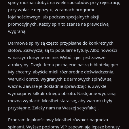
spiny można zdobyć na wiele sposobów: przy rejestracji,
przy wpłacie depozytu, w ramach programu
lojalnościowego lub podczas specjalnych akcji
promocyjnych. Każdy spin to szansa na prawdziwą
wygraną.
Darmowe spiny są często przypisane do konkretnych
slotów. Zazwyczaj są to popularne tytuły. Albo nowości
w naszym kasynie online. Wybór gier jest zawsze
atrakcyjny. Dzięki temu poznajecie naszą bibliotekę gier.
My chcemy, abyście mieli różnorodne doświadczenia.
Warunki obrotu wygranych z darmowych spinów są
ważne. Zawsze je dokładnie sprawdzajcie. Zwykle
wymagamy kilkukrotnego obrotu. Następnie wygraną
można wypłacić. Mostbet stara się, aby warunki były
przystępne. Zależy nam na Waszej satysfakcji.
Program lojalnościowy Mostbet również nagradza
spinami. Wyższe poziomy VIP zapewniają lepsze bonusy.