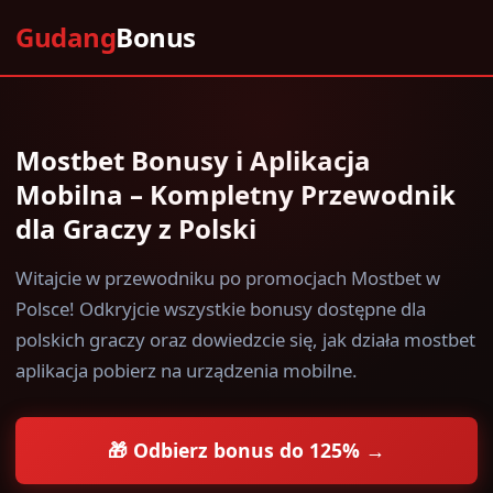
Gudang
Bonus
Mostbet Bonusy i Aplikacja
Mobilna – Kompletny Przewodnik
dla Graczy z Polski
Witajcie w przewodniku po promocjach Mostbet w
Polsce! Odkryjcie wszystkie bonusy dostępne dla
polskich graczy oraz dowiedzcie się, jak działa mostbet
aplikacja pobierz na urządzenia mobilne.
🎁 Odbierz bonus do 125% →