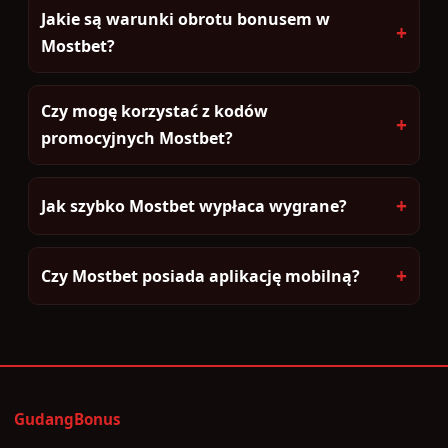
Jakie są warunki obrotu bonusem w
+
Mostbet?
Czy mogę korzystać z kodów
+
promocyjnych Mostbet?
+
Jak szybko Mostbet wypłaca wygrane?
+
Czy Mostbet posiada aplikację mobilną?
GudangBonus