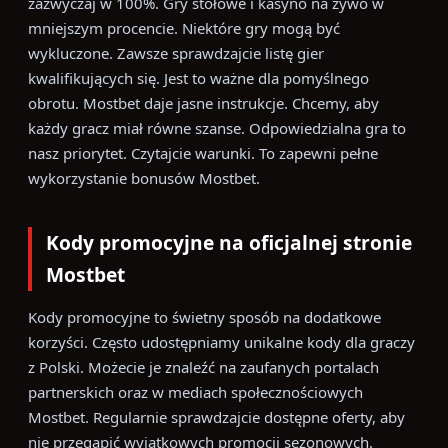
zazwyczaj w 100%. Gry stołowe i kasyno na żywo w
mniejszym procencie. Niektóre gry mogą być
wykluczone. Zawsze sprawdzajcie listę gier
kwalifikujących się. Jest to ważne dla pomyślnego
obrotu. Mostbet daje jasne instrukcje. Chcemy, aby
każdy gracz miał równe szanse. Odpowiedzialna gra to
nasz priorytet. Czytajcie warunki. To zapewni pełne
wykorzystanie bonusów Mostbet.
Kody promocyjne na oficjalnej stronie
Mostbet
Kody promocyjne to świetny sposób na dodatkowe
korzyści. Często udostępniamy unikalne kody dla graczy
z Polski. Możecie je znaleźć na zaufanych portalach
partnerskich oraz w mediach społecznościowych
Mostbet. Regularnie sprawdzajcie dostępne oferty, aby
nie przegapić wyjątkowych promocji sezonowych.