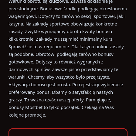
Warunki obrotu są kluczowe. Zawsze dokładnie je
przestudiujcie. Bonusowe środki podlegają określonemu
wageringowi. Dotyczy to zarówno sekcji sportowej, jak i
kasyna. Na zakłady sportowe obowiązują konkretne
zasady. Zwykle wymagamy obrotu kwoty bonusu
kilkukrotnie. Zakłady muszą mieć minimalny kurs.
Sprawdźcie to w regulaminie. Dla kasyna online zasady
są podobne. Obrotowi podlegają zarówno bonusy
gotówkowe. Dotyczy to również wygranych z
darmowych spinów. Zawsze jasno przedstawiamy te
warunki. Chcemy, aby wszystko było przejrzyste.
Aktywacja bonusu jest prosta. Po rejestracji wybieracie
preferowany bonus. Dbamy o satysfakcję naszych
graczy. To ważna część naszej oferty. Pamiętajcie,
bonusy Mostbet to tylko początek. Czekają na Was
kolejne promocje.