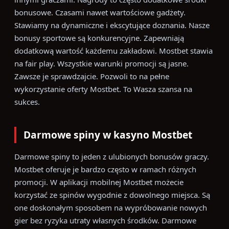
bonusowe. Czasami nawet wartościowe gadżety.
Stawiamy na dynamiczne i ekscytujące doznania. Nasze
bonusy sportowe są konkurencyjne. Zapewniają
dodatkową wartość każdemu zakładowi. Mostbet stawia
na fair play. Wszystkie warunki promocji są jasne.
Zawsze je sprawdzajcie. Pozwoli to na pełne
wykorzystanie oferty Mostbet. To Wasza szansa na
sukces.
Darmowe spiny w kasyno Mostbet
Darmowe spiny to jeden z ulubionych bonusów graczy.
Mostbet oferuje je bardzo często w ramach różnych
promocji. W aplikacji mobilnej Mostbet możecie
korzystać ze spinów wygodnie z dowolnego miejsca. Są
one doskonałym sposobem na wypróbowanie nowych
gier bez ryzyka utraty własnych środków. Darmowe