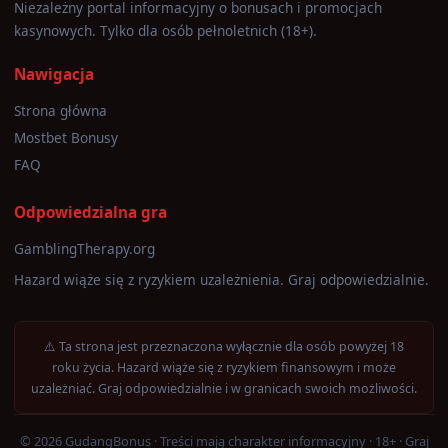
Niezależny portal informacyjny o bonusach i promocjach
kasynowych. Tylko dla osób pełnoletnich (18+).
Nawigacja
Strona główna
Mostbet Bonusy
FAQ
Odpowiedzialna gra
GamblingTherapy.org
Hazard wiąże się z ryzykiem uzależnienia. Graj odpowiedzialnie.
⚠️ Ta strona jest przeznaczona wyłącznie dla osób powyżej 18
roku życia. Hazard wiąże się z ryzykiem finansowym i może
uzależniać. Graj odpowiedzialnie i w granicach swoich możliwości.
© 2026 GudangBonus · Treści mają charakter informacyjny · 18+ · Graj