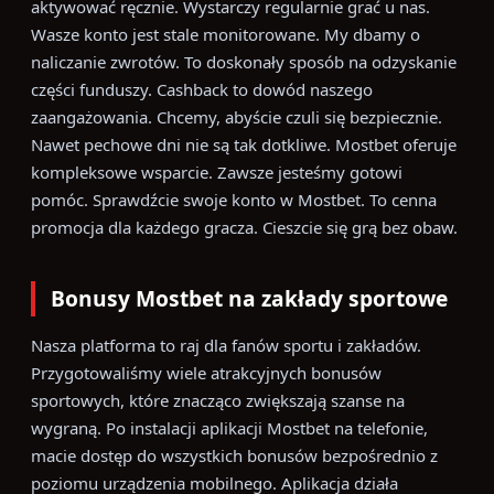
aktywować ręcznie. Wystarczy regularnie grać u nas.
Wasze konto jest stale monitorowane. My dbamy o
naliczanie zwrotów. To doskonały sposób na odzyskanie
części funduszy. Cashback to dowód naszego
zaangażowania. Chcemy, abyście czuli się bezpiecznie.
Nawet pechowe dni nie są tak dotkliwe. Mostbet oferuje
kompleksowe wsparcie. Zawsze jesteśmy gotowi
pomóc. Sprawdźcie swoje konto w Mostbet. To cenna
promocja dla każdego gracza. Cieszcie się grą bez obaw.
Bonusy Mostbet na zakłady sportowe
Nasza platforma to raj dla fanów sportu i zakładów.
Przygotowaliśmy wiele atrakcyjnych bonusów
sportowych, które znacząco zwiększają szanse na
wygraną. Po instalacji aplikacji Mostbet na telefonie,
macie dostęp do wszystkich bonusów bezpośrednio z
poziomu urządzenia mobilnego. Aplikacja działa