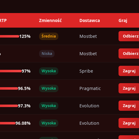
RTP
Zmienność
Dostawca
Graj
125%
Mostbet
Odbierz
Średnia
%
Mostbet
Odbierz
Niska
97%
Spribe
Zagraj
Wysoka
96.5%
Pragmatic
Zagraj
Wysoka
97.3%
Evolution
Zagraj
Wysoka
96.08%
Evolution
Zagraj
Wysoka