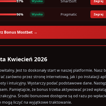
97%
SmartSoft
Zagraj
Wysoka
96%
Pragmatic
Zagraj
Wysoka
rz Bonus Mostbet →
ta Kwiecień 2026
italny. Jest to doskonały start w naszej platformie. Nasz 
 zarówno przez stronę internetową, jak i po instalacji apli
osty i intuicyjny. Wystarczy podać podstawowe dane. Nastę
nusem. Pamiętajcie, że bonus trzeba aktywować przed wpłat
rakcyjna. Środki bonusowe dostępne są od razu po wpłacie
e mogą liczyć na wyjątkowe traktowanie.