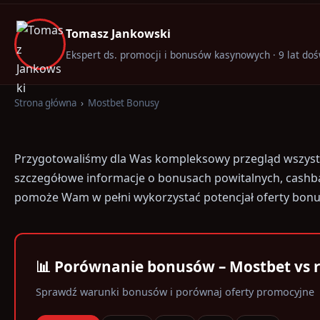
Tomasz Jankowski
Ekspert ds. promocji i bonusów kasynowych · 9 lat do
Strona główna
›
Mostbet Bonusy
Przygotowaliśmy dla Was kompleksowy przegląd wszystki
szczegółowe informacje o bonusach powitalnych, cashb
pomoże Wam w pełni wykorzystać potencjał oferty bonus
📊 Porównanie bonusów – Mostbet vs 
Sprawdź warunki bonusów i porównaj oferty promocyjne