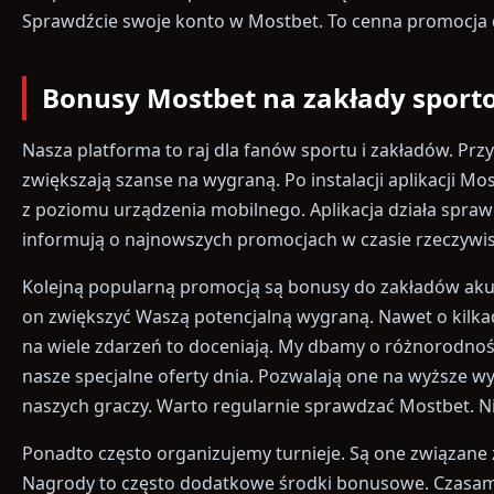
Sprawdźcie swoje konto w Mostbet. To cenna promocja dl
Bonusy Mostbet na zakłady sport
Nasza platforma to raj dla fanów sportu i zakładów. P
zwiększają szanse na wygraną. Po instalacji aplikacji 
z poziomu urządzenia mobilnego. Aplikacja działa spraw
informują o najnowszych promocjach w czasie rzeczywi
Kolejną popularną promocją są bonusy do zakładów aku
on zwiększyć Waszą potencjalną wygraną. Nawet o kilkad
na wiele zdarzeń to doceniają. My dbamy o różnorodno
nasze specjalne oferty dnia. Pozwalają one na wyższe 
naszych graczy. Warto regularnie sprawdzać Mostbet. Nie
Ponadto często organizujemy turnieje. Są one związane 
Nagrody to często dodatkowe środki bonusowe. Czasami