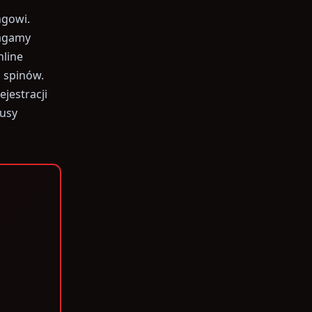
ngowi.
magamy
nline
 spinów.
jestracji
nusy