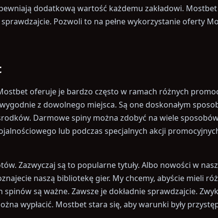
apewniają dodatkową wartość każdemu zakładowi. Mostbet 
e sprawdzajcie. Pozwoli to na pełne wykorzystanie oferty Mo
t
ostbet oferuje je bardzo często w ramach różnych promoc
ów wygodnie z dowolnego miejsca. Są one doskonałym spos
 środków. Darmowe spiny można zdobyć na wiele sposobów
lojalnościowego lub podczas specjalnych akcji promocyjnyc
tów. Zazwyczaj są to popularne tytuły. Albo nowości w nas
oznajecie naszą bibliotekę gier. My chcemy, abyście mieli r
spinów są ważne. Zawsze je dokładnie sprawdzajcie. Zwyk
a wypłacić. Mostbet stara się, aby warunki były przystęp