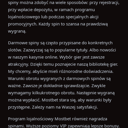
spiny można zdobyć na wiele sposobów: przy rejestracji,
przy wpłacie depozytu, w ramach programu
lojalnościowego lub podczas specjalnych akcji
promocyjnych. Każdy spin to szansa na prawdziwą
wygraną.
Darmowe spiny są często przypisane do konkretnych
slotów. Zazwyczaj są to popularne tytuły. Albo nowości
w naszym kasynie online. Wybór gier jest zawsze
atrakcyjny. Dzięki temu poznajecie naszą bibliotekę gier.
My chcemy, abyście mieli różnorodne doświadczenia.
Warunki obrotu wygranych z darmowych spinów są
ważne. Zawsze je dokładnie sprawdzajcie. Zwykle
wymagamy kilkukrotnego obrotu. Następnie wygraną
można wypłacić. Mostbet stara się, aby warunki były
przystępne. Zależy nam na Waszej satysfakcji.
Program lojalnościowy Mostbet również nagradza
spinami. Wyższe poziomy VIP zapewniają lepsze bonusy.