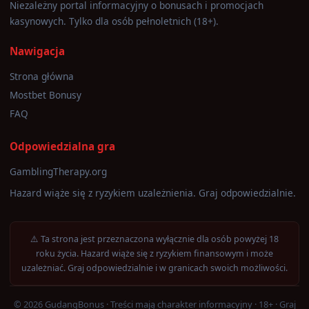
Niezależny portal informacyjny o bonusach i promocjach
kasynowych. Tylko dla osób pełnoletnich (18+).
Nawigacja
Strona główna
Mostbet Bonusy
FAQ
Odpowiedzialna gra
GamblingTherapy.org
Hazard wiąże się z ryzykiem uzależnienia. Graj odpowiedzialnie.
⚠️ Ta strona jest przeznaczona wyłącznie dla osób powyżej 18
roku życia. Hazard wiąże się z ryzykiem finansowym i może
uzależniać. Graj odpowiedzialnie i w granicach swoich możliwości.
© 2026 GudangBonus · Treści mają charakter informacyjny · 18+ · Graj