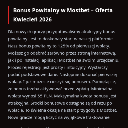
Bonus Powitalny w Mostbet – Oferta
Kwiecień 2026
Dla nowych graczy przygotowaliśmy atrakcyjny bonus
powitalny. Jest to doskonały start w naszej platformie.
Nasz bonus powitalny to 125% od pierwszej wpłaty.
Możesz go odebrać zarówno przez stronę internetową,
jak i po instalacji aplikacji Mostbet na swoim urządzeniu.
Proces rejestracji jest prosty i intuicyjny. Wystarczy
podać podstawowe dane. Następnie dokonać pierwszej
wpłaty. I już możecie cieszyć się bonusem. Pamiętajcie,
że bonus trzeba aktywować przed wpłatą. Minimalna
wpłata wynosi 55 PLN. Maksymalna kwota bonusu jest
atrakcyjna. Środki bonusowe dostępne są od razu po
wpłacie. To świetna okazja na start przygody z Mostbet.
Nowi gracze mogą liczyć na wyjątkowe traktowanie.