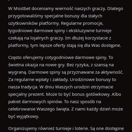
W Mostbet doceniamy wierność naszych graczy. Dlatego
przygotowaliśmy specjalne bonusy dla stałych
użytkowników platformy. Regularne promocje,
tygodniowe darmowe spiny i ekskluzywne turnieje
czekają na lojalnych graczy. Im dłużej korzystacie z
platformy, tym lepsze oferty stają się dla Was dostępne.
Często oferujemy cotygodniowe darmowe spiny. To
świetna okazja na nowe gry. Bez ryzyka, z szansą na
wygraną. Darmowe spiny są przyznawane za aktywność.
Za regularne wpłaty i zakłady. Urodzinowe bonusy to
nasza tradycja. W dniu Waszych urodzin otrzymacie
specjalny prezent. Może to być bonus gotówkowy. Albo
pakiet darmowych spinów. To nasz sposób na
celebrowanie Waszego święta. Z nami każdy dzień może
być wyjątkowy.
Organizujemy również turnieje i loterie. Są one dostępne