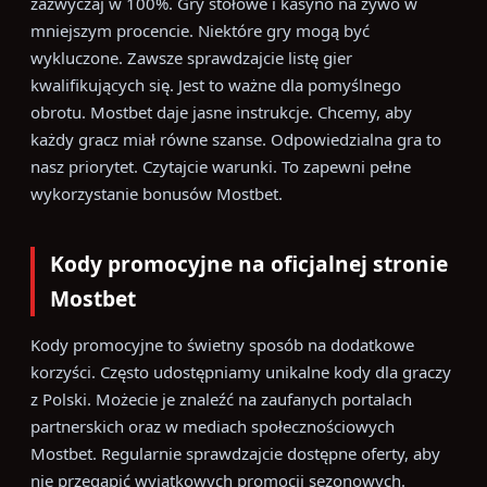
zazwyczaj w 100%. Gry stołowe i kasyno na żywo w
mniejszym procencie. Niektóre gry mogą być
wykluczone. Zawsze sprawdzajcie listę gier
kwalifikujących się. Jest to ważne dla pomyślnego
obrotu. Mostbet daje jasne instrukcje. Chcemy, aby
każdy gracz miał równe szanse. Odpowiedzialna gra to
nasz priorytet. Czytajcie warunki. To zapewni pełne
wykorzystanie bonusów Mostbet.
Kody promocyjne na oficjalnej stronie
Mostbet
Kody promocyjne to świetny sposób na dodatkowe
korzyści. Często udostępniamy unikalne kody dla graczy
z Polski. Możecie je znaleźć na zaufanych portalach
partnerskich oraz w mediach społecznościowych
Mostbet. Regularnie sprawdzajcie dostępne oferty, aby
nie przegapić wyjątkowych promocji sezonowych.