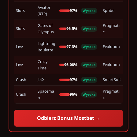
Aviator
Slots
97%
Spribe
Wysoka
(RTP)
Gates of
Pragmati
Slots
96.5%
Wysoka
Olympus
c
Lightning
Live
97.3%
Evolution
Wysoka
Roulette
Crazy
Live
96.08%
Evolution
Wysoka
Time
Crash
JetX
97%
SmartSoft
Wysoka
Spacema
Pragmati
Crash
96%
Wysoka
n
c
Odbierz Bonus Mostbet →