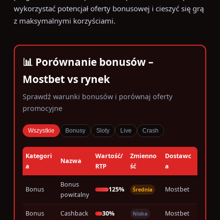
wykorzystać potencjał oferty bonusowej i cieszyć się grą
z maksymalnymi korzyściami.
📊 Porównanie bonusów –
Mostbet vs rynek
Sprawdź warunki bonusów i porównaj oferty
promocyjne
Wszystkie
Bonusy
Sloty
Live
Crash
Kategori
Wartość/
Zmienno
Dostawc
Nazwa
a
RTP
ść
a
Bonus
Bonus
125%
Mostbet
Średnia
powitalny
Bonus
Cashback
30%
Mostbet
Niska