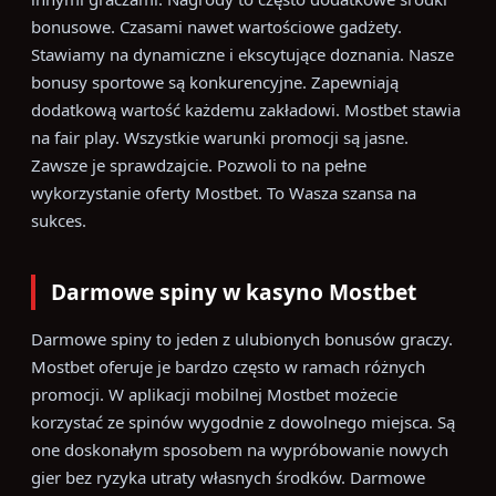
bonusowe. Czasami nawet wartościowe gadżety.
Stawiamy na dynamiczne i ekscytujące doznania. Nasze
bonusy sportowe są konkurencyjne. Zapewniają
dodatkową wartość każdemu zakładowi. Mostbet stawia
na fair play. Wszystkie warunki promocji są jasne.
Zawsze je sprawdzajcie. Pozwoli to na pełne
wykorzystanie oferty Mostbet. To Wasza szansa na
sukces.
Darmowe spiny w kasyno Mostbet
Darmowe spiny to jeden z ulubionych bonusów graczy.
Mostbet oferuje je bardzo często w ramach różnych
promocji. W aplikacji mobilnej Mostbet możecie
korzystać ze spinów wygodnie z dowolnego miejsca. Są
one doskonałym sposobem na wypróbowanie nowych
gier bez ryzyka utraty własnych środków. Darmowe