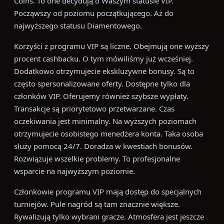
Coins. To one decydują o Waszym statusie VIP.
Począwszy od poziomu początkującego. Aż do
najwyższego statusu Diamentowego.
Korzyści z programu VIP są liczne. Obejmują one wyższy
procent cashbacku. O tym mówiliśmy już wcześniej.
Dodatkowo otrzymujecie ekskluzywne bonusy. Są to
często spersonalizowane oferty. Dostępne tylko dla
członków VIP. Oferujemy również szybsze wypłaty.
Transakcje są priorytetowo przetwarzane. Czas
oczekiwania jest minimalny. Na wyższych poziomach
otrzymujecie osobistego menedżera konta. Taka osoba
służy pomocą 24/7. Doradza w kwestiach bonusów.
Rozwiązuje wszelkie problemy. To profesjonalne
wsparcie na najwyższym poziomie.
Członkowie programu VIP mają dostęp do specjalnych
turniejów. Pule nagród są tam znacznie większe.
Rywalizują tylko wybrani gracze. Atmosfera jest jeszcze